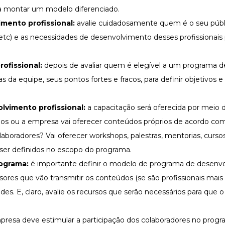
 a montar um modelo diferenciado.
mento profissional:
avalie cuidadosamente quem é o seu públ
etc) e as necessidades de desenvolvimento desses profissionais p
ofissional:
depois de avaliar quem é elegível a um programa de
as
da equipe, seus pontos fortes e fracos, para definir objetivos 
lvimento profissional:
a capacitação será oferecida por meio 
os ou a empresa vai oferecer conteúdos próprios de acordo com
aboradores? Vai oferecer workshops, palestras, mentorias, cursos
 ser definidos no escopo do programa.
nograma:
é importante definir o modelo de programa de desenv
ssores que vão transmitir os conteúdos (se são profissionais mais
es. E, claro, avalie os recursos que serão necessários para que 
presa deve estimular a participação dos colaboradores no prog