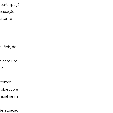
participação
icipação.
ortante
finir, de
ria com um
 e
 como:
 objetivo é
rabalhar na
 de atuação,