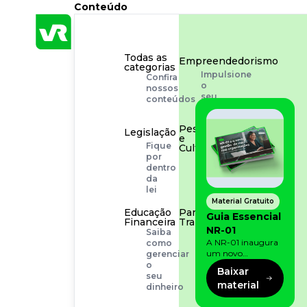
Conteúdo
Todas as
Empreendedorismo
categorias
Impulsione
Confira
o
nossos
seu
conteúdos
negócio
Pessoas
Legislação
e
Fique
Cultura
por
Aprimore
dentro
a
da
cultura
lei
organizacional
Material Gratuito
Educação
Para o
Guia Essencial
Financeira
Trabalhador
NR-01
Saiba
Tudo
A NR-01 inaugura
como
para
um novo
gerenciar
facilitar
momento na
o
a
Baixar
prevenção de riscos:
seu
rotina
material
agora, além dos
dinheiro
fatores físicos e