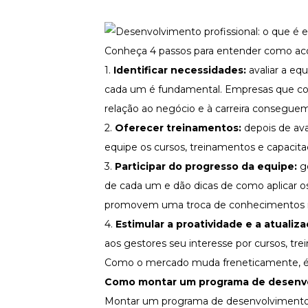
Conheça 4 passos para entender como acom
1.
Identificar necessidades:
avaliar a eq
cada um é fundamental. Empresas que co
relação ao negócio e à
carreira
conseguem t
2.
Oferecer treinamentos:
depois de av
equipe os cursos, treinamentos e capacita
3.
Participar do progresso da equipe:
g
de cada um e dão dicas de como aplicar o
promovem uma troca de conhecimentos im
4.
Estimular a proatividade e a atuali
aos gestores seu interesse por cursos, tr
Como o mercado muda freneticamente, é 
Como montar um programa de desenvol
Montar um programa de desenvolvimento pro