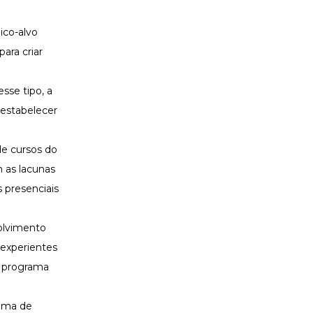
ico-alvo
ara criar
sse tipo, a
e estabelecer
de cursos do
 as lacunas
 presenciais
olvimento
 experientes
o programa
rama de