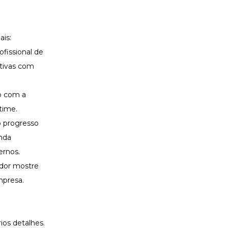
is:
fissional de
tivas com
to com a
 time.
o progresso
nda
ternos
.
dor mostre
mpresa.
ios detalhes.