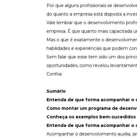
Fortaleça a cultura organizacional
Por que alguns profissionais se desenvol
do quanto a empresa está disposta a inves
Treinamento de Produto
Desenvolva a sua equipe
Vale lembrar que o desenvolvimento profi
Materiais Gratuitos
empresa. É que quanto mais capacitada u
Mas o que é exatamente o desenvolvimento
Materiais Gratuitos
habilidades e experiências que podem con
Sem falar que esse tem sido um dos princ
Todos os Materiais Gratuitos
oportunidades, como revelou levantamen
Confira nossos materiais
Confira:
E-book
Aprofunde seu conhecimento
Sumário
Ferramentas e Templates
Para agilizar o seu trabalho
Entenda de que forma acompanhar o cr
Infográfico
Como montar um programa de desenvol
Conteúdo prático e rápido
Conheça os exemplos bem-sucedidos d
Kits
Entenda de que forma acompanhar o cr
Materiais centralizados
Acompanhar o desenvolvimento auxilia, si
Lives