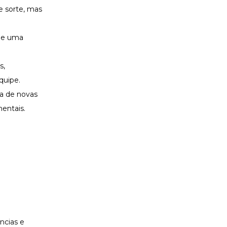
e sorte, mas
 de uma
s,
equipe.
ca de novas
entais.
ncias e