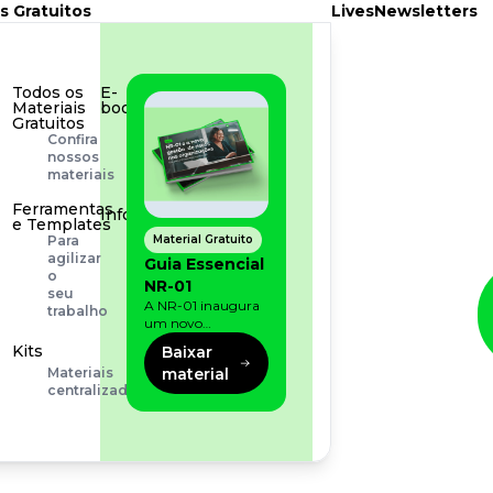
s Gratuitos
Lives
Newsletters
Todos os
E-
Materiais
book
Gratuitos
Aprofunde
Confira
seu
nossos
conhecimento
materiais
Ferramentas
Infográfico
e Templates
Conteúdo
Material Gratuito
Para
prático
agilizar
Guia Essencial
e
o
NR-01
rápido
seu
A NR-01 inaugura
trabalho
um novo
momento na
Kits
Baixar
prevenção de riscos:
material
Materiais
agora, além dos
centralizados
fatores físicos e
operacionais, as
empresas precisam
olhar também
para os riscos
organizacionais e