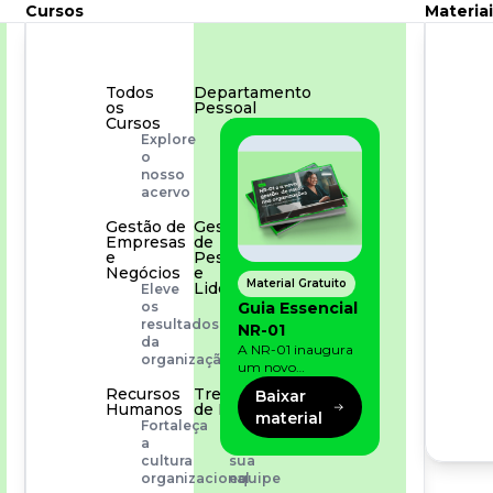
Cursos
Materiai
Todos
Departamento
os
Pessoal
Cursos
Para
Explore
simplificar
o
os
nosso
processos
acervo
Gestão de
Gestão
Empresas
de
e
Pessoas
Negócios
e
Material Gratuito
Liderança
Eleve
Capacitação
Guia Essencial
os
com
resultados
NR-01
especialistas
da
A NR-01 inaugura
organização
um novo
momento na
Recursos
Treinamento
Baixar
prevenção de riscos:
Humanos
de Produto
material
agora, além dos
Fortaleça
Desenvolva
fatores físicos e
a
a
operacionais, as
cultura
sua
empresas precisam
organizacional
equipe
olhar também