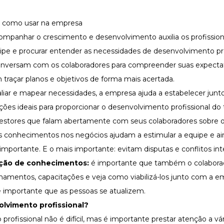
panhar o crescimento e desenvolvimento auxilia os profissiona
uipe e procurar entender as necessidades de desenvolvimento pro
nversam com os colaboradores para compreender suas expecta
raçar planos e objetivos de forma mais acertada.
aliar e mapear necessidades, a empresa ajuda a estabelecer jun
ções ideais para proporcionar o desenvolvimento profissional do
estores que falam abertamente com seus colaboradores sobre 
s conhecimentos nos negócios ajudam a estimular a equipe e ai
portante. E o mais importante: evitam disputas e
conflitos in
zação de conhecimentos:
é importante que também o colabora
einamentos, capacitações e veja como viabilizá-los junto com a e
importante que as pessoas se atualizem.
vimento profissional?
fissional não é difícil, mas é importante prestar atenção a vár