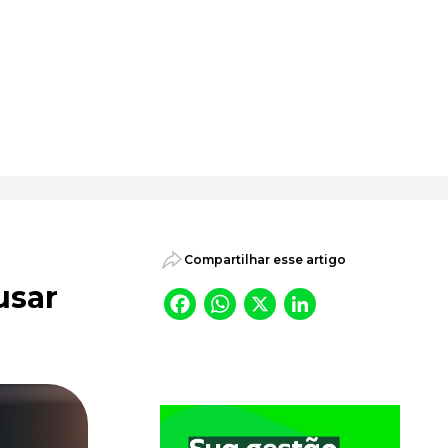
psicossociais.
Compartilhar esse artigo
usar
Facebook
WhatsApp
X
LinkedI