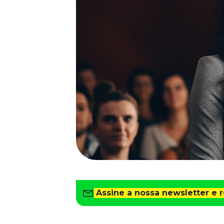
Saiba como gerenciar o seu dinheiro
Para o Trabalhador
Tudo para facilitar a rotina
Imprensa
VR na Imprensa
Cursos
Cursos
Todos os Cursos
Explore o nosso acervo
Departamento Pessoal
Para simplificar os processos
Gestão de Empresas e Negócios
Eleve os resultados da organização
Assine a nossa newsletter e 
Gestão de Pessoas e Liderança
Capacitação com especialistas
Recursos Humanos