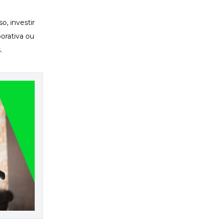
, investir
orativa
ou
s.