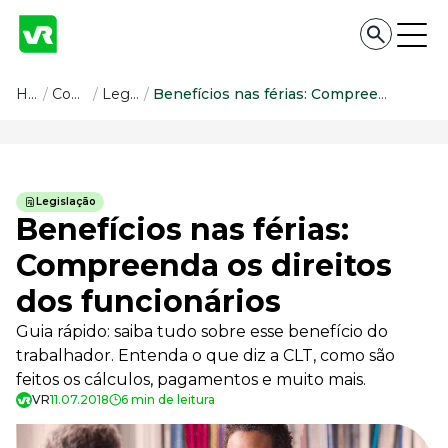
Conteúdo
Home
/
Conteúdo
/
Legislação
/
Benefícios nas férias: Compreenda os direitos dos funcionários
Conteúdo
Todas as categorias
Legislação
Confira nossos conteúdos
Benefícios nas férias:
Empreendedorismo
Compreenda os direitos
Impulsione o seu negócio
dos funcionários
Legislação
Fique por dentro da lei
Guia rápido: saiba tudo sobre esse benefício do
Pessoas e Cultura
trabalhador. Entenda o que diz a CLT, como são
Aprimore a cultura organizacional
feitos os cálculos, pagamentos e muito mais.
Educação Financeira
VR
11.07.2018
6 min de leitura
Saiba como gerenciar o seu dinheiro
Para o Trabalhador