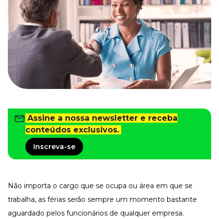
Tudo para facilitar a rotina
Imprensa
VR na Imprensa
Cursos
Cursos
Todos os Cursos
Explore o nosso acervo
Assine a nossa newsletter e receba
Departamento Pessoal
Para simplificar os processos
conteúdos exclusivos.
Gestão de Empresas e Negócios
Inscreva-se
Eleve os resultados da organização
Gestão de Pessoas e Liderança
Capacitação com especialistas
Não importa o cargo que se ocupa ou área em que se
Recursos Humanos
Fortaleça a cultura organizacional
trabalha, as férias serão sempre um momento bastante
aguardado pelos funcionários de qualquer empresa.
Treinamento de Produto