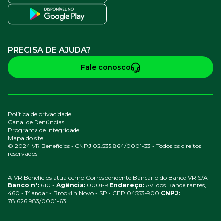
PRECISA DE AJUDA?
Fale conosco
Política de privacidade
Canal de Denúncias
Programa de Integridade
Mapa do site
© 2024 VR Benefícios - CNPJ 02.535.864/0001-33 - Todos os direitos
reservados
A VR Benefícios atua como Correspondente Bancário do Banco VR S/A
Banco nº:
610 -
Agência:
0001-9
Endereço:
Av. dos Bandeirantes,
460 - 1º andar - Brooklin Novo - SP - CEP 04553-900
CNPJ:
78.626.983/0001-63