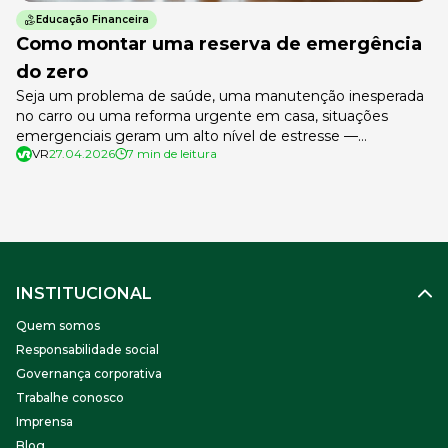
Educação Financeira
Como montar uma reserva de emergência
do zero
Seja um problema de saúde, uma manutenção inesperada
no carro ou uma reforma urgente em casa, situações
emergenciais geram um alto nível de estresse —
VR
27.04.2026
7 min de leitura
principalmente quando não se tem preparo financeiro. Para
evitar dores de cabeça, ter uma reserva de emergência é o
melhor caminho para garantir mais segurança e proteção
para você e […]
INSTITUCIONAL
Quem somos
Responsabilidade social
Governança corporativa
Trabalhe conosco
Imprensa
Blog