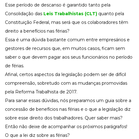
Desenvolva a sua equipe
Esse período de descanso é garantido tanto pela
Materiais Gratuitos
Consolidação das
Leis Trabalhistas (CLT)
quanto pela
Constituição Federal, mas será que os colaboradores têm
Materiais Gratuitos
direito a benefícios nas férias?
Essa é uma dúvida bastante comum entre empresários e
Todos os Materiais Gratuitos
gestores de recursos que, em muitos casos, ficam sem
Confira nossos materiais
saber o que devem pagar aos seus funcionários no período
E-book
de férias.
Aprofunde seu conhecimento
Afinal, certos aspectos da legislação podem ser de difícil
Ferramentas e Templates
Para agilizar o seu trabalho
compreensão, sobretudo com as mudanças promovidas
Infográfico
pela Reforma Trabalhista de 2017.
Conteúdo prático e rápido
Para sanar essas dúvidas, nós preparamos um guia sobre a
Kits
concessão de benefícios nas férias e o que a legislação diz
Materiais centralizados
sobre esse direito dos trabalhadores. Quer saber mais?
Lives
Então não deixe de acompanhar os próximos parágrafos!
Newsletters
O que a lei diz sobre as férias?