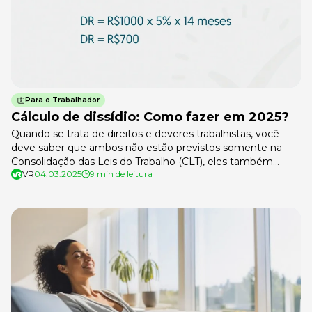
Para o Trabalhador
Cálculo de dissídio: Como fazer em 2025?
Quando se trata de direitos e deveres trabalhistas, você
deve saber que ambos não estão previstos somente na
Consolidação das Leis do Trabalho (CLT), eles também
VR
04.03.2025
9 min de leitura
podem ser determinados por convenções coletivas e
acordos firmados entre a empresa e o sindicato que
representa os colaboradores. O cálculo de dissídio pode
estar previsto nestes instrumentos. Anualmente, […]