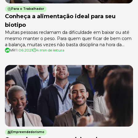
Para o Trabalhador
Conheça a alimentação ideal para seu
biotipo
Muitas pessoas reclamam da dificuldade em baixar ou até
mesmo manter o peso. Para quem quer ficar de bem com
a balança, muitas vezes não basta disciplina na hora da
VR
11.06.2021
4 min de leitura
alimentação e algumas sessões de exercícios físicos por
semana. Dependendo do biotipo de cada pessoa, alguns
detalhes na alimentação podem fazer toda a diferença. As
[…]
Empreendedorismo