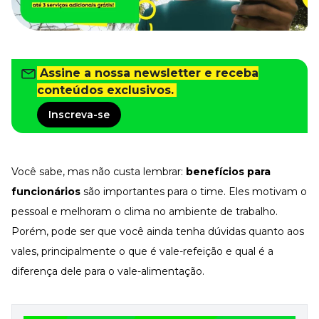
Tudo para facilitar a rotina
Imprensa
VR na Imprensa
Cursos
Assine a nossa newsletter e receba
conteúdos exclusivos.
Cursos
Inscreva-se
Todos os Cursos
Explore o nosso acervo
Você sabe, mas não custa lembrar:
benefícios para
Departamento Pessoal
Para simplificar os processos
funcionários
são importantes para o time. Eles motivam o
Gestão de Empresas e Negócios
pessoal e melhoram o clima no ambiente de trabalho.
Eleve os resultados da organização
Porém, pode ser que você ainda tenha dúvidas quanto aos
Gestão de Pessoas e Liderança
vales, principalmente o que é vale-refeição e qual é a
Capacitação com especialistas
diferença dele para o vale-alimentação.
Recursos Humanos
Fortaleça a cultura organizacional
Treinamento de Produto