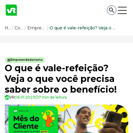
Conteúdo
Home
/
Conteúdo
/
Empreendedorismo
/
O que é vale-refeição? Veja o que você precisa saber sobre o benefício!
Conteúdo
Todas as categorias
Empreendedorismo
Confira nossos conteúdos
O que é vale-refeição?
Empreendedorismo
Veja o que você precisa
Impulsione o seu negócio
saber sobre o benefício!
Legislação
Fique por dentro da lei
VR
06.01.2023
7 min de leitura
Pessoas e Cultura
Aprimore a cultura organizacional
Educação Financeira
Saiba como gerenciar o seu dinheiro
Para o Trabalhador