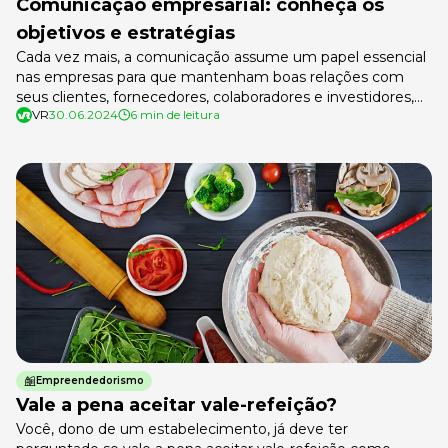
Comunicação empresarial: conheça os
objetivos e estratégias
Cada vez mais, a comunicação assume um papel essencial
nas empresas para que mantenham boas relações com
seus clientes, fornecedores, colaboradores e investidores,
VR
30.06.2024
6 min de leitura
além do público em geral. O objetivo da comunicação é
sempre um só: transmitir a mensagem para um ou mais
públicos. As estratégias e os objetivos que serão usados
para fazer essa […]
Empreendedorismo
Vale a pena aceitar vale-refeição?
Você, dono de um estabelecimento, já deve ter