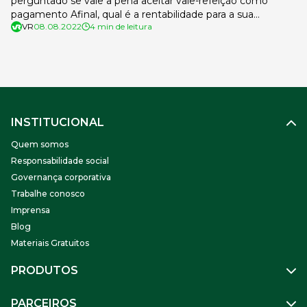
perguntado se vale a pena aceitar vale-refeição como
pagamento Afinal, qual é a rentabilidade para a sua
VR
08.08.2022
4 min de leitura
empresa no uso desse benefício? Existem diversos
motivos pelos quais você deveria aceitar o cartão como
pagamento. Os estabelecimentos que aceitam diversas
formas de pagamento tendem a se destacar no […]
INSTITUCIONAL
Quem somos
Responsabilidade social
Governança corporativa
Trabalhe conosco
Imprensa
Blog
Materiais Gratuitos
PRODUTOS
Gestão de Pessoas
PARCEIROS