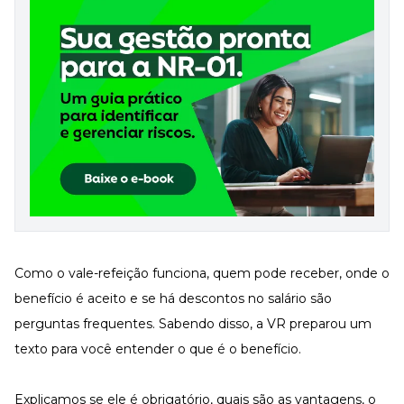
Desenvolva a sua equipe
Materiais Gratuitos
Materiais Gratuitos
Todos os Materiais Gratuitos
Confira nossos materiais
E-book
Aprofunde seu conhecimento
Ferramentas e Templates
Para agilizar o seu trabalho
Infográfico
Como o vale-refeição funciona, quem pode receber, onde o
Conteúdo prático e rápido
benefício é aceito e se há descontos no salário são
Kits
Materiais centralizados
perguntas frequentes. Sabendo disso, a VR preparou um
texto para você entender o que é o benefício.
Lives
Newsletters
Explicamos se ele é obrigatório, quais são as vantagens, o