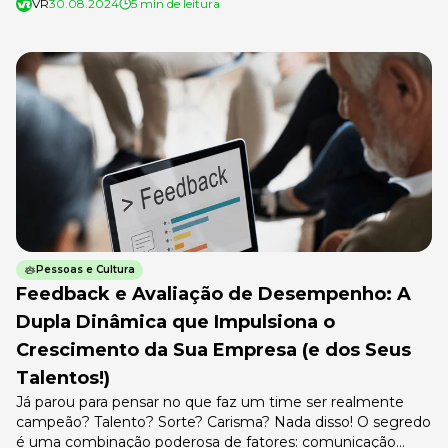
VR
30.08.2024
5 min de leitura
reconhece esses perigos e garante um direito importante
para quem trabalha nessas condições? Estamos falando do
adicional de periculosidade, um benefício que pode fazer
toda a diferença no salário de quem […]
Pessoas e Cultura
Feedback e Avaliação de Desempenho: A
Dupla Dinâmica que Impulsiona o
Crescimento da Sua Empresa (e dos Seus
Talentos!)
Já parou para pensar no que faz um time ser realmente
campeão? Talento? Sorte? Carisma? Nada disso! O segredo
é uma combinação poderosa de fatores: comunicação