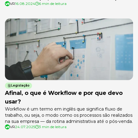
VR
16.08.2024
6 min de leitura
aberta, metas bem definidas e, principalmente, feedback e
avaliação de desempenho. Juntos, eles formam a dupla
imbatível que leva sua empresa e seus colaboradores a
novos patamares. Avaliação de […]
Legislação
Afinal, o que é Workflow e por que devo
usar?
Workflow é um termo em inglês que significa fluxo de
trabalho, ou seja, o modo como os processos são realizados
na sua empresa — da rotina administrativa até o pós-venda.
VR
24.07.2025
3 min de leitura