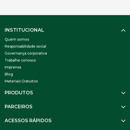
INSTITUCIONAL
Quem somos
Responsabilidade social
Governança corporativa
Trabalhe conosco
Imprensa
Blog
Materiais Gratuitos
PRODUTOS
Gestão de Pessoas
PARCEIROS
Benefícios
Mobilidade
Empresa Parceira
ACESSOS RÁPIDOS
Soluções Financeiras
Parceiro VR
SuperPortal VR
Aceitar VR
Sou trabalhador