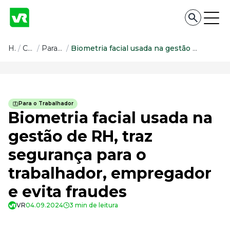
Conteúdo
Home
/
Conteúdo
/
Para o Trabalhador
/
Biometria facial usada na gestão de RH, traz segurança para o trabalhador, empregador e evita fraudes
Conteúdo
Todas as categorias
Para o Trabalhador
Confira nossos conteúdos
Biometria facial usada na
Empreendedorismo
gestão de RH, traz
Impulsione o seu negócio
segurança para o
Legislação
Fique por dentro da lei
trabalhador, empregador
Pessoas e Cultura
Aprimore a cultura organizacional
e evita fraudes
Educação Financeira
VR
04.09.2024
3 min de leitura
Saiba como gerenciar o seu dinheiro
Para o Trabalhador