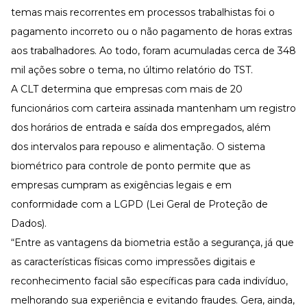
Desenvolva a sua equipe
temas mais recorrentes em processos trabalhistas foi o
Materiais Gratuitos
pagamento incorreto ou o não pagamento de horas extras
aos trabalhadores. Ao todo, foram acumuladas cerca de 348
Materiais Gratuitos
mil ações sobre o tema, no último relatório do TST.
A CLT determina que empresas com mais de 20
Todos os Materiais Gratuitos
funcionários com carteira assinada mantenham um registro
Confira nossos materiais
dos horários de entrada e saída dos empregados, além
E-book
Aprofunde seu conhecimento
dos intervalos para repouso e alimentação. O sistema
biométrico para controle de ponto permite que as
Ferramentas e Templates
Para agilizar o seu trabalho
empresas cumpram as exigências legais e em
Infográfico
conformidade com a LGPD (Lei Geral de Proteção de
Conteúdo prático e rápido
Dados).
Kits
“Entre as vantagens da biometria estão a segurança, já que
Materiais centralizados
as características físicas como impressões digitais e
Lives
reconhecimento facial são específicas para cada indivíduo,
Newsletters
melhorando sua experiência e evitando fraudes. Gera, ainda,