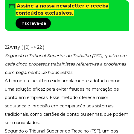
Tudo para facilitar a rotina
Assine a nossa newsletter e receba
Imprensa
conteúdos exclusivos.
VR na Imprensa
Inscreva-se
Cursos
Cursos
22Array ( [0] => 22 )
Segundo o Tribunal Superior do Trabalho (TST), quatro em
Todos os Cursos
Explore o nosso acervo
cada cinco processos trabalhistas referem-se a problemas
com pagamento de horas extras
Departamento Pessoal
Para simplificar os processos
A biometria facial tem sido amplamente adotada como
Gestão de Empresas e Negócios
uma solução eficaz para evitar fraudes na marcação de
Eleve os resultados da organização
ponto em empresas. Esse método oferece maior
Gestão de Pessoas e Liderança
segurança e precisão em comparação aos sistemas
Capacitação com especialistas
tradicionais, como cartões de ponto ou senhas, que podem
Recursos Humanos
Fortaleça a cultura organizacional
ser manipulados.
Segundo o Tribunal Superior do Trabalho (TST), um dos
Treinamento de Produto