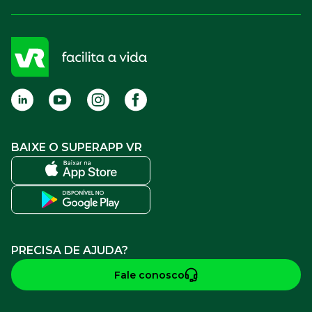
Compre Online
APP VR Estabelecimentos
Sou empresa
Cadastro para Adquirentes
Sou estabelecimento
FAQ
Termos de Uso
BAIXE O SUPERAPP VR
PRECISA DE AJUDA?
Fale conosco