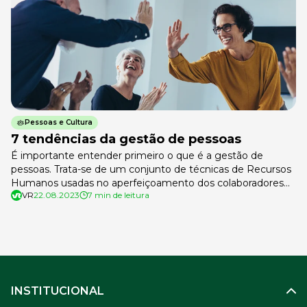
Pessoas e Cultura
7 tendências da gestão de pessoas
É importante entender primeiro o que é a gestão de
pessoas. Trata-se de um conjunto de técnicas de Recursos
Humanos usadas no aperfeiçoamento dos colaboradores
VR
22.08.2023
7 min de leitura
das empresas, capacitando-os para as suas funções.
Embora sofram variações ao longo dos anos, a partir de
novidades de Recursos Humanos que surgem, algumas
tendências da gestão de pessoas sobrevivem, […]
INSTITUCIONAL