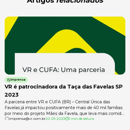
Artigos
relacionados
Imprensa
VR é patrocinadora da Taça das Favelas SP
2023
A parceria entre VR e CUFA (BR) – Central Única das
Favelas já impactou positivamente mais de 40 mil famílias
por meio do projeto Mães da Favela, que leva mais comida
imprensa@vr.com.br
20.09.2023
1 min de leitura
para a mesa de lares em todo o Brasil. E não para por aí!
Somos patrocinadores da Taça das Favelas SP, projeto que