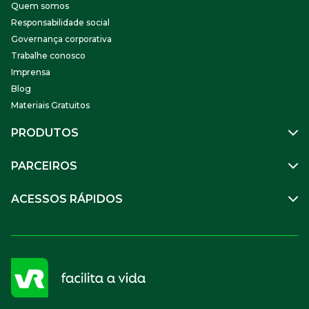
Quem somos
Responsabilidade social
Governança corporativa
Trabalhe conosco
Imprensa
Blog
Materiais Gratuitos
PRODUTOS
Gestão de Pessoas
PARCEIROS
Benefícios
Mobilidade
Empresa Parceira
ACESSOS RÁPIDOS
Soluções Financeiras
Parceiro VR
SuperPortal VR
Aceitar VR
Sou trabalhador
Compre Online
APP VR Estabelecimentos
Sou empresa
Cadastro para Adquirentes
Sou estabelecimento
FAQ
Termos de Uso