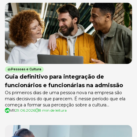
já […]
Pessoas e Cultura
Guia definitivo para integração de
funcionários e funcionárias na admissão
Os primeiros dias de uma pessoa nova na empresa são
mais decisivos do que parecem. É nesse período que ela
começa a formar sua percepção sobre a cultura
VR
29.06.2026
8 min de leitura
organizacional, a liderança e as pessoas com quem vai
trabalhar. E é também quando a empresa tem a chance de
mostrar, na prática, que fez a escolha […]