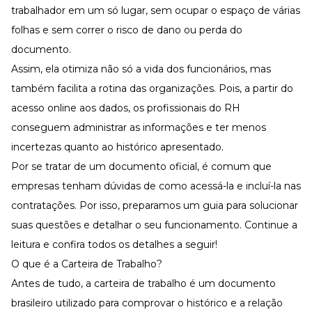
Desenvolva a sua equipe
trabalhador em um só lugar, sem ocupar o espaço de várias
Materiais Gratuitos
folhas e sem correr o risco de dano ou perda do
documento.
Materiais Gratuitos
Assim, ela otimiza não só a vida dos funcionários, mas
também facilita a rotina das organizações. Pois, a partir do
Todos os Materiais Gratuitos
acesso online aos dados, os profissionais do RH
Confira nossos materiais
conseguem administrar as informações e ter menos
E-book
incertezas quanto ao histórico apresentado.
Aprofunde seu conhecimento
Por se tratar de um documento oficial, é comum que
Ferramentas e Templates
Para agilizar o seu trabalho
empresas tenham dúvidas de como acessá-la e incluí-la nas
Infográfico
contratações. Por isso, preparamos um guia para solucionar
Conteúdo prático e rápido
suas questões e detalhar o seu funcionamento. Continue a
Kits
leitura e confira todos os detalhes a seguir!
Materiais centralizados
O que é a Carteira de Trabalho?
Lives
Antes de tudo, a carteira de trabalho é um documento
Newsletters
brasileiro utilizado para comprovar o histórico e a relação