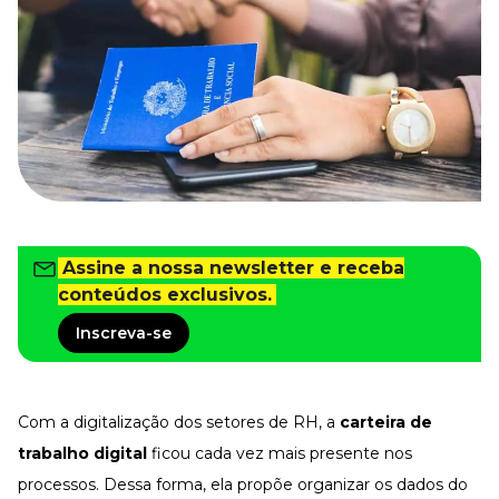
Tudo para facilitar a rotina
Imprensa
VR na Imprensa
Cursos
Cursos
Todos os Cursos
Explore o nosso acervo
Assine a nossa newsletter e receba
Departamento Pessoal
Para simplificar os processos
conteúdos exclusivos.
Gestão de Empresas e Negócios
Inscreva-se
Eleve os resultados da organização
Gestão de Pessoas e Liderança
Capacitação com especialistas
Com a digitalização dos setores de RH, a
carteira de
Recursos Humanos
Fortaleça a cultura organizacional
trabalho digital
ficou cada vez mais presente nos
processos. Dessa forma, ela propõe organizar os dados do
Treinamento de Produto