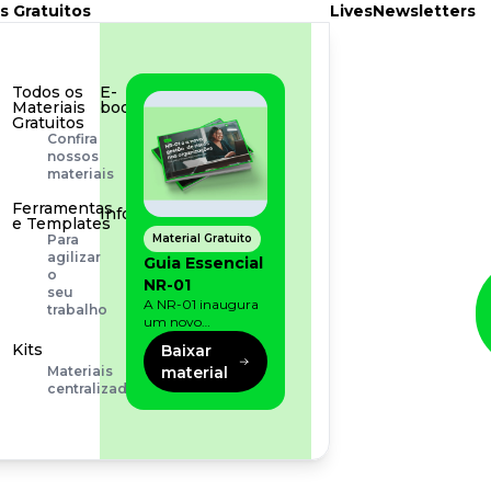
s Gratuitos
Lives
Newsletters
Todos os
E-
Materiais
book
Gratuitos
Aprofunde
Confira
seu
nossos
conhecimento
materiais
Ferramentas
Infográfico
e Templates
Conteúdo
Material Gratuito
Para
prático
agilizar
Guia Essencial
e
o
NR-01
rápido
seu
A NR-01 inaugura
trabalho
um novo
momento na
Kits
Baixar
prevenção de riscos:
material
Materiais
agora, além dos
centralizados
fatores físicos e
operacionais, as
empresas precisam
olhar também
para os riscos
organizacionais e