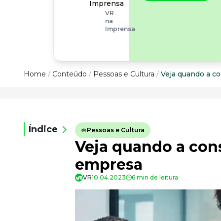
operacionais, as
Imprensa
empresas precisam
VR
olhar também
na
para os riscos
Imprensa
organizacionais e
psicossociais.
Conteúdo
Home
/
Conteúdo
/
Pessoas e Cultura
/
Veja quando a co
Conteúdo
Todas as categorias
Índice
Pessoas e Cultura
Confira nossos conteúdos
Veja quando a consu
Empreendedorismo
Impulsione o seu negócio
empresa
Legislação
VR
10.04.2023
6 min de leitura
Fique por dentro da lei
Pessoas e Cultura
Aprimore a cultura organizacional
Educação Financeira