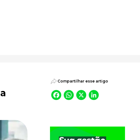
psicossociais.
Compartilhar esse artigo
ua
Facebook
WhatsApp
X
LinkedI