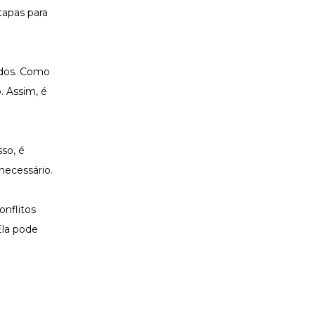
tapas para
rados. Como
. Assim, é
so, é
necessário.
onflitos
Ela pode