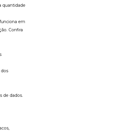
 a quantidade
 funciona em
ção. Confira
s
 dos
os de dados.
acos,