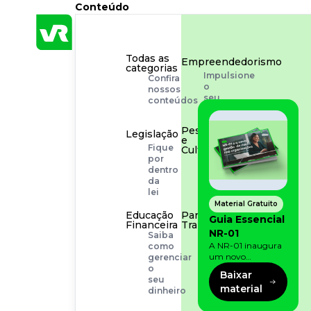
Conteúdo
Todas as
Empreendedorismo
categorias
Impulsione
Confira
o
nossos
seu
conteúdos
negócio
Pessoas
Legislação
e
Fique
Cultura
por
Aprimore
dentro
a
da
cultura
lei
organizacional
Material Gratuito
Educação
Para o
Guia Essencial
Financeira
Trabalhador
NR-01
Saiba
Tudo
A NR-01 inaugura
como
para
um novo
gerenciar
facilitar
momento na
o
a
Baixar
prevenção de riscos:
seu
rotina
material
agora, além dos
dinheiro
fatores físicos e