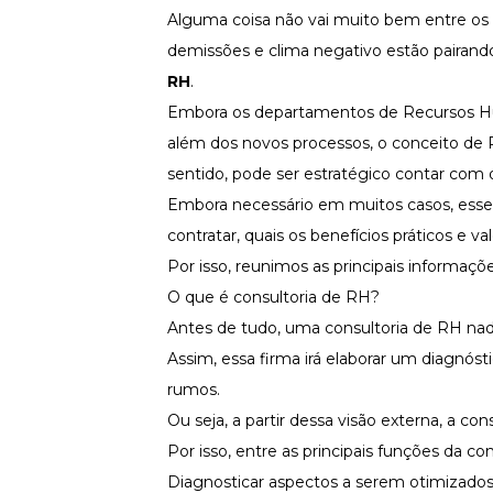
Fortaleça a cultura organizacional
Alguma coisa não vai muito bem entre os t
demissões e clima negativo estão pairand
Treinamento de Produto
Desenvolva a sua equipe
RH
.
Materiais Gratuitos
Embora os departamentos de Recursos Hu
além dos novos processos, o conceito de 
Materiais Gratuitos
sentido, pode ser estratégico contar com o
Embora necessário em muitos casos, esse 
Todos os Materiais Gratuitos
contratar, quais os benefícios práticos e v
Confira nossos materiais
Por isso, reunimos as principais informaçõe
E-book
Aprofunde seu conhecimento
O que é consultoria de RH?
Antes de tudo, uma consultoria de RH nad
Ferramentas e Templates
Para agilizar o seu trabalho
Assim, essa firma irá elaborar um diagnóst
Infográfico
rumos.
Conteúdo prático e rápido
Ou seja, a partir dessa visão externa, a c
Kits
Por isso, entre as principais funções da con
Materiais centralizados
Diagnosticar aspectos a serem otimizado
Lives