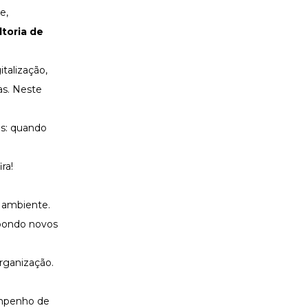
e,
toria de
alização,
as. Neste
as: quando
ra!
 ambiente.
ropondo novos
organização.
empenho de