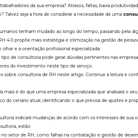
rabalhadores da sua empresa? Atrasos, faltas, baixa produtividad
o? Talvez seja a hora de considerar a necessidade de uma
consul
manos tenham mudado ao longo do tempo, passando pela digit
RH 4.0 propõe mais estratégia e otimização na gestão de pesso
 olhar e a orientação profissional especializada.
tipo de consultoria pode gerar dúvidas pertinentes nas empres
alores do investimento neste tipo de serviço.
s sobre consultoria de RH neste artigo. Continue a leitura e confi
a mais é do que uma empresa especializada que analisará o seu
ico do cenário atual, identificando o que precisa de ajustes e p
onsultoria indicará mudanças de acordo com os interesses de sua 
sultoria, estão:
s no setor de RH, como falhas na contratação e gestão de des