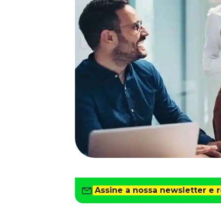
Saiba como gerenciar o seu dinheiro
Para o Trabalhador
Tudo para facilitar a rotina
Imprensa
VR na Imprensa
Cursos
Cursos
Todos os Cursos
Explore o nosso acervo
Departamento Pessoal
Para simplificar os processos
Gestão de Empresas e Negócios
Eleve os resultados da organização
Assine a nossa newsletter e 
Gestão de Pessoas e Liderança
Capacitação com especialistas
Recursos Humanos