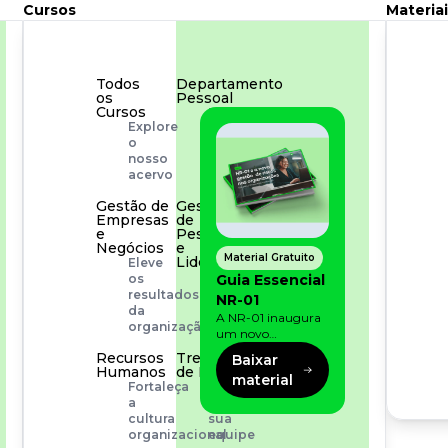
Cursos
Materiai
Todos
Departamento
os
Pessoal
Cursos
Para
Explore
simplificar
o
os
nosso
processos
acervo
Gestão de
Gestão
Empresas
de
e
Pessoas
Negócios
e
Material Gratuito
Liderança
Eleve
Capacitação
Guia Essencial
os
com
resultados
NR-01
especialistas
da
A NR-01 inaugura
organização
um novo
momento na
Recursos
Treinamento
Baixar
prevenção de riscos:
Humanos
de Produto
material
agora, além dos
Fortaleça
Desenvolva
fatores físicos e
a
a
operacionais, as
cultura
sua
empresas precisam
organizacional
equipe
olhar também