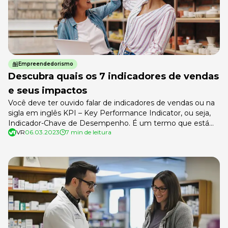
Empreendedorismo
Descubra quais os 7 indicadores de vendas
e seus impactos
Você deve ter ouvido falar de indicadores de vendas ou na
sigla em inglês KPI – Key Performance Indicator, ou seja,
Indicador-Chave de Desempenho. É um termo que está
VR
06.03.2023
7 min de leitura
muito presente em reuniões de negócio e faz parte do
vocabulário empresarial. Nesse sentido, os KPIs, ou
indicadores de performance, são dados utilizados para
monitorar o […]