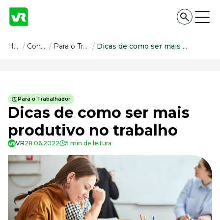
Conteúdo
Home
/
Conteúdo
/
Para o Trabalhador
/
Dicas de como ser mais produtivo no trabalho
Conteúdo
Todas as categorias
Para o Trabalhador
Confira nossos conteúdos
Dicas de como ser mais
Empreendedorismo
produtivo no trabalho
Impulsione o seu negócio
VR
28.06.2022
5 min de leitura
Legislação
Fique por dentro da lei
Pessoas e Cultura
Aprimore a cultura organizacional
Educação Financeira
Saiba como gerenciar o seu dinheiro
Para o Trabalhador