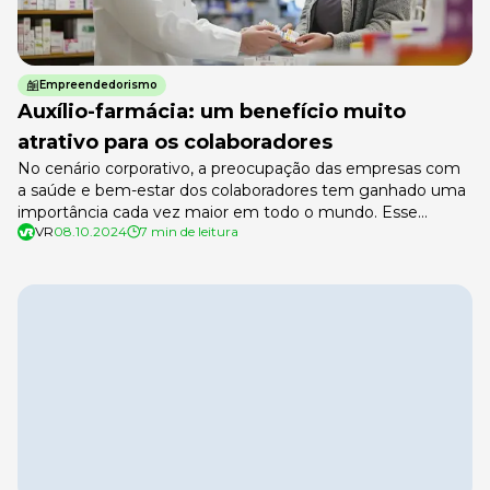
Empreendedorismo
Auxílio-farmácia: um benefício muito
atrativo para os colaboradores
No cenário corporativo, a preocupação das empresas com
a saúde e bem-estar dos colaboradores tem ganhado uma
importância cada vez maior em todo o mundo. Esse
VR
08.10.2024
7 min de leitura
contexto serve de base para as organizações se
preocuparem com um benefício que não é tão comum,
mas é muito atrativo: o auxílio-farmácia. Para se ter uma
ideia, uma […]