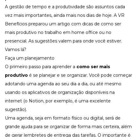
Desenvolva a sua equipe
A gestão de tempo e a produtividade são assuntos cada
Materiais Gratuitos
vez mais importantes, ainda mais nos dias de hoje. A VR
Benefícios preparou um artigo com dicas de como ser
Materiais Gratuitos
mais produtivo no trabalho em home office ou no
presencial. As sugestões valem para onde você estiver.
Todos os Materiais Gratuitos
Vamos lá?
Confira nossos materiais
Faça um planejamento
E-book
Aprofunde seu conhecimento
O primeiro passo para aprender a
como ser mais
produtivo
é se planejar e se organizar. Você pode começar
Ferramentas e Templates
Para agilizar o seu trabalho
adotando uma agenda ao seu dia a dia, ou até mesmo
Infográfico
usando os aplicativos de organização disponíveis na
Conteúdo prático e rápido
internet (o Notion, por exemplo, é uma excelente
Kits
Materiais centralizados
sugestão).
Uma agenda, seja em formato físico ou digital, será de
Lives
grande ajuda para se organizar de forma mais certeira, além
Newsletters
de gerar lembretes de entrega das tarefas. O importante é