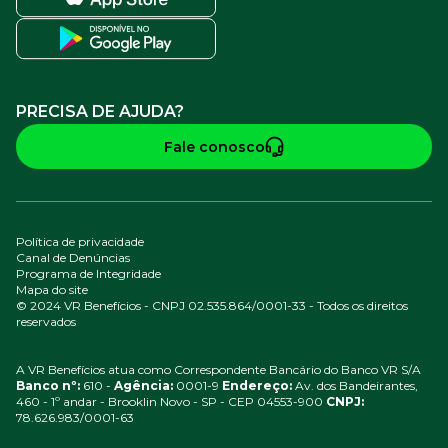
PRECISA DE AJUDA?
Fale conosco
Política de privacidade
Canal de Denúncias
Programa de Integridade
Mapa do site
© 2024 VR Benefícios - CNPJ 02.535.864/0001-33 - Todos os direitos
reservados
A VR Benefícios atua como Correspondente Bancário do Banco VR S/A
Banco nº:
610 -
Agência:
0001-9
Endereço:
Av. dos Bandeirantes,
460 - 1º andar - Brooklin Novo - SP - CEP 04553-900
CNPJ:
78.626.983/0001-63