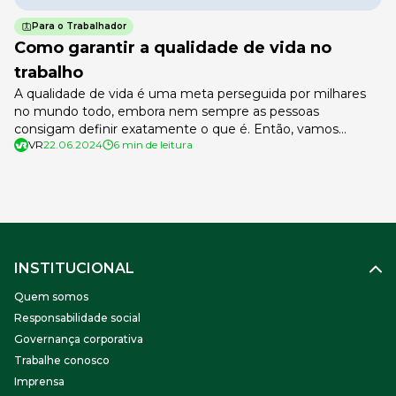
Para o Trabalhador
Como garantir a qualidade de vida no
trabalho
A qualidade de vida é uma meta perseguida por milhares
no mundo todo, embora nem sempre as pessoas
consigam definir exatamente o que é. Então, vamos
VR
22.06.2024
6 min de leitura
entender. Qualidade de vida tem relação direta com ter
saúde e sentir-se bem física, mental e espiritualmente.
Como passamos boa parte do nosso dia no trabalho – são,
em […]
INSTITUCIONAL
Quem somos
Responsabilidade social
Governança corporativa
Trabalhe conosco
Imprensa