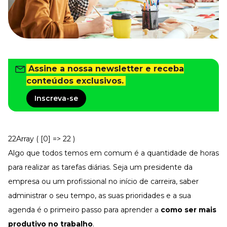
Tudo para facilitar a rotina
Imprensa
VR na Imprensa
Cursos
Cursos
Assine a nossa newsletter e receba
conteúdos exclusivos.
Inscreva-se
Todos os Cursos
Explore o nosso acervo
Departamento Pessoal
Para simplificar os processos
22Array ( [0] => 22 )
Gestão de Empresas e Negócios
Algo que todos temos em comum é a quantidade de horas
Eleve os resultados da organização
para realizar as tarefas diárias. Seja um presidente da
Gestão de Pessoas e Liderança
Capacitação com especialistas
empresa ou um profissional no início de carreira, saber
administrar o seu tempo, as suas prioridades e a sua
Recursos Humanos
Fortaleça a cultura organizacional
agenda é o primeiro passo para aprender a
como ser mais
Treinamento de Produto
produtivo no trabalho
.