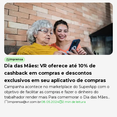
aplicativo em que podemos […]
Imprensa
Dia das Mães: VR oferece até 10% de
cashback em compras e descontos
exclusivos em seu aplicativo de compras
Campanha acontece no marketplace do SuperApp com o
objetivo de facilitar as compras e fazer o dinheiro do
trabalhador render mais Para comemorar o Dia das Mães
imprensa@vr.com.br
08.05.2024
2 min de leitura
(12/05) a VR, marca de soluções essenciais para facilitar o
dia a dia do trabalhador, liberou ofertas no SuperApp VR,
aplicativo que auxilia na jornada do trabalhador integrando