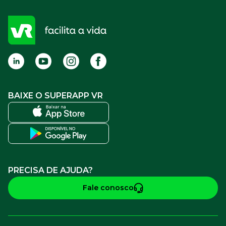
Compre Online
APP VR Estabelecimentos
Sou empresa
Cadastro para Adquirentes
Sou estabelecimento
FAQ
Termos de Uso
BAIXE O SUPERAPP VR
PRECISA DE AJUDA?
Fale conosco