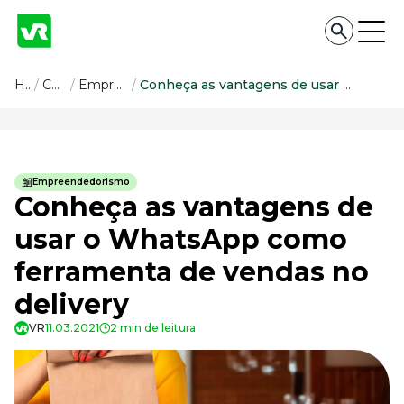
Conteúdo
Home
/
Conteúdo
/
Empreendedorismo
/
Conheça as vantagens de usar o WhatsApp como ferramenta de vendas no delivery
Conteúdo
Todas as categorias
Empreendedorismo
Confira nossos conteúdos
Conheça as vantagens de
Empreendedorismo
usar o WhatsApp como
Impulsione o seu negócio
ferramenta de vendas no
Legislação
Fique por dentro da lei
delivery
Pessoas e Cultura
Aprimore a cultura organizacional
VR
11.03.2021
2 min de leitura
Educação Financeira
Saiba como gerenciar o seu dinheiro
Para o Trabalhador