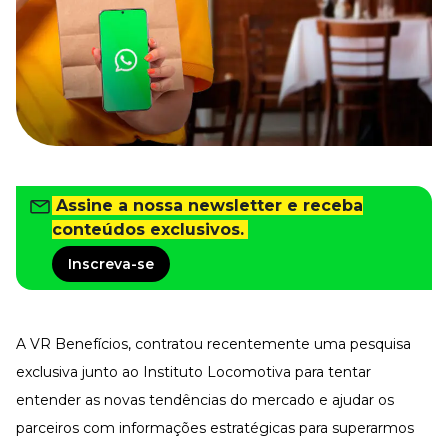
Tudo para facilitar a rotina
Imprensa
VR na Imprensa
Cursos
Cursos
Todos os Cursos
Assine a nossa newsletter e receba
Explore o nosso acervo
conteúdos exclusivos.
Departamento Pessoal
Para simplificar os processos
Inscreva-se
Gestão de Empresas e Negócios
Eleve os resultados da organização
Gestão de Pessoas e Liderança
A VR Benefícios, contratou recentemente uma pesquisa
Capacitação com especialistas
exclusiva junto ao Instituto Locomotiva para tentar
Recursos Humanos
entender as novas tendências do mercado e ajudar os
Fortaleça a cultura organizacional
parceiros com informações estratégicas para superarmos
Treinamento de Produto