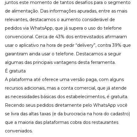
Desenvolva a sua equipe
juntos este momento de tantos desafios para o segmento
de alimentação. Das informações apuradas, entre as mais
Materiais Gratuitos
relevantes, destacamos o aumento considerável de
Materiais Gratuitos
pedidos via WhatsApp, que já supera o uso do telefone
convencional. Cerca de 43% dos entrevistados afirmaram
usar o aplicativo na hora de pedir “delivery”, contra 39% que
Todos os Materiais Gratuitos
Confira nossos materiais
garantiram ainda usar o telefone. Destacamos a seguir
E-book
algumas das principais vantagens desta ferramenta.
Aprofunde seu conhecimento
É gratuita
Ferramentas e Templates
A plataforma até oferece uma versão paga, com alguns
Para agilizar o seu trabalho
recursos adicionais, mas a conta comercial, que já atende
Infográfico
Conteúdo prático e rápido
as necessidades básicas dos estabelecimentos, é gratuita.
Kits
Recendo seus pedidos diretamente pelo WhatsApp você
Materiais centralizados
se livra das altas taxas (e da burocracia na hora do cadastro)
Lives
que a maioria das plataformas cobra dos restaurantes
conveniados.
Newsletters