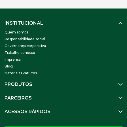
[…]
INSTITUCIONAL
Quem somos
Responsabilidade social
Governança corporativa
Trabalhe conosco
Imprensa
Blog
Materiais Gratuitos
PRODUTOS
Gestão de Pessoas
PARCEIROS
Benefícios
Mobilidade
Empresa Parceira
ACESSOS RÁPIDOS
Soluções Financeiras
Parceiro VR
SuperPortal VR
Aceitar VR
Sou trabalhador