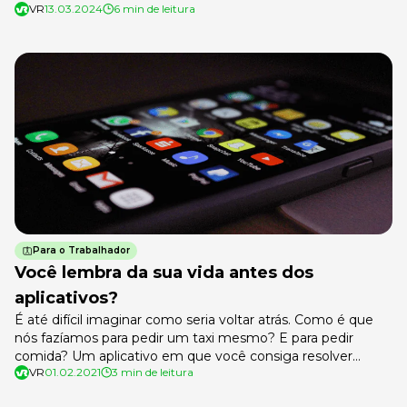
VR
13.03.2024
6 min de leitura
em 2012, por meio da Lei 12.761/2012. O objetivo do vale-
cultura é estimular as pessoas a aproveitarem atividades
que trazem experiências e conhecimento, como o
consumo de artes visuais, cênicas, literatura, humanidades,
informação e […]
Para o Trabalhador
Você lembra da sua vida antes dos
aplicativos?
É até difícil imaginar como seria voltar atrás. Como é que
nós fazíamos para pedir um taxi mesmo? E para pedir
comida? Um aplicativo em que você consiga resolver
VR
01.02.2021
3 min de leitura
quase tudo que precisa sem ter que perder tempo indo ao
banco? Hoje é possível termos até, na palma da mão, um