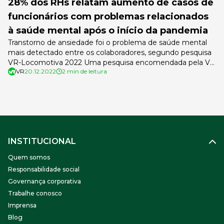
28% dos RHs relatam aumento de casos de
funcionários com problemas relacionados
à saúde mental após o início da pandemia
Transtorno de ansiedade foi o problema de saúde mental
mais detectado entre os colaboradores, segundo pesquisa
VR-Locomotiva 2022 Uma pesquisa encomendada pela VR
VR
20.12.2022
2 min de leitura
ao Instituto Locomotiva mostra que 28% das empresas
admitem que houve aumento de casos de funcionários
com problemas relacionados à saúde mental após o início
da pandemia. Segundo a apuração, em comparação […]
INSTITUCIONAL
Quem somos
Responsabilidade social
Governança corporativa
Trabalhe conosco
Imprensa
Blog