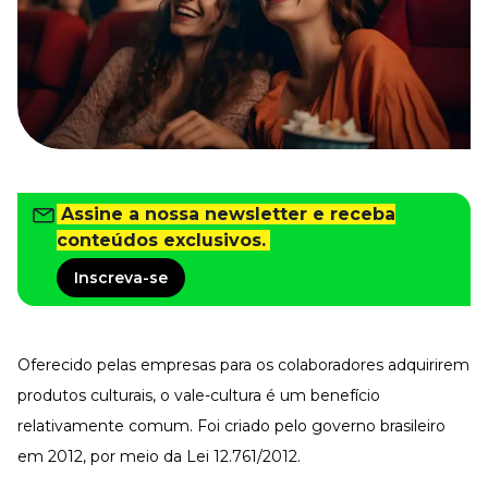
Tudo para facilitar a rotina
Imprensa
VR na Imprensa
Cursos
Cursos
Assine a nossa newsletter e receba
Todos os Cursos
Explore o nosso acervo
conteúdos exclusivos.
Departamento Pessoal
Inscreva-se
Para simplificar os processos
Gestão de Empresas e Negócios
Eleve os resultados da organização
Oferecido pelas empresas para os colaboradores adquirirem
Gestão de Pessoas e Liderança
Capacitação com especialistas
produtos culturais, o vale-cultura é um benefício
Recursos Humanos
relativamente comum. Foi criado pelo governo brasileiro
Fortaleça a cultura organizacional
em 2012, por meio da
Lei 12.761/2012
.
Treinamento de Produto