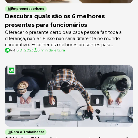
Empreendedorismo
Descubra quais são os 6 melhores
presentes para funcionários
Oferecer o presente certo para cada pessoa faz toda a
diferença, não é? E isso não seria diferente no mundo
corporativo. Escolher os melhores presentes para
VR
16.01.2023
6 min de leitura
funcionários pode motivar ainda mais o seu time,
aumentando o engajamento e a produtividade no trabalho
para além das festividades. Em alguns períodos sazonais,
como é o caso do […]
Para o Trabalhador