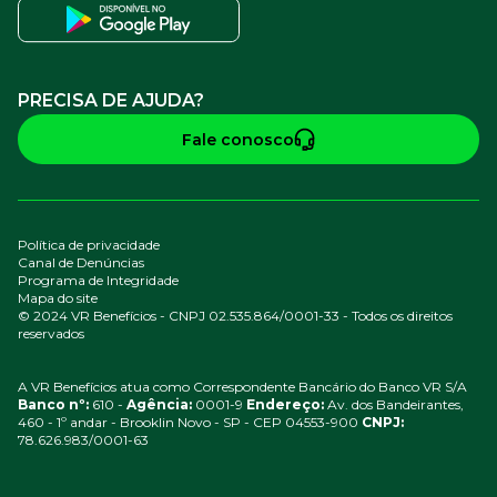
PRECISA DE AJUDA?
Fale conosco
Política de privacidade
Canal de Denúncias
Programa de Integridade
Mapa do site
© 2024 VR Benefícios - CNPJ 02.535.864/0001-33 - Todos os direitos
reservados
A VR Benefícios atua como Correspondente Bancário do Banco VR S/A
Banco nº:
610 -
Agência:
0001-9
Endereço:
Av. dos Bandeirantes,
460 - 1º andar - Brooklin Novo - SP - CEP 04553-900
CNPJ:
78.626.983/0001-63