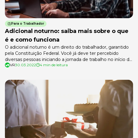
Para o Trabalhador
Adicional noturno: saiba mais sobre o que
é e como funciona
O adicional noturno é um direito do trabalhador, garantido
pela Constituição Federal. Você já deve ter percebido
diversas pessoas iniciando a jornada de trabalho no início da
VR
30.03.2022
4 min de leitura
noite, enquanto outras voltam para casa depois de um
longo dia. O adicional noturno se refere a essas pessoas.
Para você entender melhor esse adicional de hora noturna,
[…]