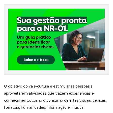
Desenvolva a sua equipe
Materiais Gratuitos
Materiais Gratuitos
Todos os Materiais Gratuitos
Confira nossos materiais
E-book
Aprofunde seu conhecimento
Ferramentas e Templates
Para agilizar o seu trabalho
Infográfico
Conteúdo prático e rápido
O objetivo do vale-cultura é estimular as pessoas a
Kits
Materiais centralizados
aproveitarem atividades que trazem experiências e
Lives
conhecimento, como o consumo de artes visuais, cênicas,
literatura, humanidades, informação e música.
Newsletters