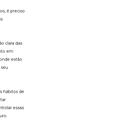
os, é preciso
as
o clara das
eito em
r onde estão
 seu
s hábitos de
tar
trolar essas
uro.