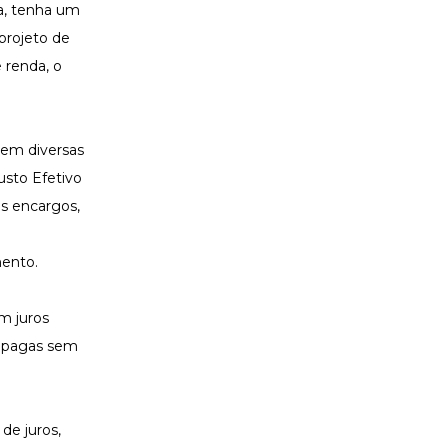
da, tenha um
projeto de
 renda, o
cem diversas
usto Efetivo
os encargos,
mento.
m juros
m pagas sem
de juros,