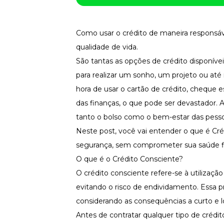
Saiba como gerenciar o seu dinheiro
Para o Trabalhador
Tudo para facilitar a rotina
Como usar o crédito de maneira responsáv
qualidade de vida.
Imprensa
VR na Imprensa
São tantas as opções de crédito disponíveis
Cursos
para realizar um sonho, um projeto ou at
hora de usar o cartão de crédito, cheque 
Cursos
das finanças, o que pode ser devastador. A
tanto o bolso como o bem-estar das pesso
Todos os Cursos
Neste post, você vai entender o que é Cré
Explore o nosso acervo
segurança, sem comprometer sua saúde fi
Departamento Pessoal
Para simplificar os processos
O que é o Crédito Consciente?
O crédito consciente refere-se à utilizaçã
Gestão de Empresas e Negócios
Eleve os resultados da organização
evitando o risco de endividamento. Essa 
Gestão de Pessoas e Liderança
considerando as consequências a curto e l
Capacitação com especialistas
Antes de contratar qualquer tipo de crédi
Recursos Humanos