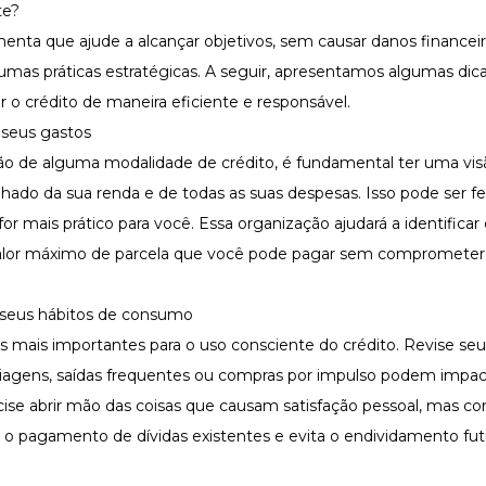
te?
menta que ajude a alcançar objetivos, sem causar danos financeir
gumas práticas estratégicas. A seguir, apresentamos algumas dic
 o crédito de maneira eficiente e responsável.
e seus gastos
ção de alguma modalidade de crédito, é fundamental ter uma visã
hado da sua renda e de todas as suas despesas. Isso pode ser f
e for mais prático para você. Essa organização ajudará a identifica
 o valor máximo de parcela que você pode pagar sem comprometer
a seus hábitos de consumo
 mais importantes para o uso consciente do crédito. Revise seu
agens, saídas frequentes ou compras por impulso podem impac
se abrir mão das coisas que causam satisfação pessoal, mas con
ra o pagamento de dívidas existentes e evita o endividamento fut