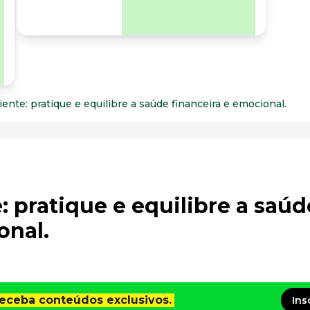
para os riscos
organizacionais e
psicossociais.
ente: pratique e equilibre a saúde financeira e emocional.
: pratique e equilibre a saúd
onal.
receba conteúdos exclusivos.
Ins