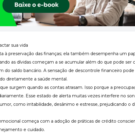
ctar sua vida
imita à preservação das finanças; ela também desempenha um pa
ndo as dívidas começam a se acumular além do que pode ser c
do saldo bancário. A sensação de descontrole financeiro pode
ndo diretamente a saúde mental.
 que surgem quando as contas atrasam. Isso porque a preocup
iariamente. Esse estado de alerta muitas vezes interfere no so
umor, como irritabilidade, desânimo e estresse, prejudicando 
e emocional começa com a adoção de práticas de crédito conscie
anejamento e cuidado.