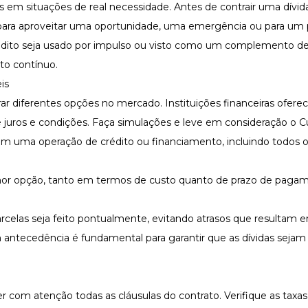
nas em situações de real necessidade. Antes de contrair uma dívi
 é para aproveitar uma oportunidade, uma emergência ou para um 
crédito seja usado por impulso ou visto como um complemento de
to contínuo.
is
r diferentes opções no mercado. Instituições financeiras ofere
juros e condições. Faça simulações e leve em consideração o C
o em uma operação de crédito ou financiamento, incluindo todos 
lhor opção, tanto em termos de custo quanto de prazo de paga
celas seja feito pontualmente, evitando atrasos que resultam e
 antecedência é fundamental para garantir que as dívidas seja
er com atenção todas as cláusulas do contrato. Verifique as taxas 