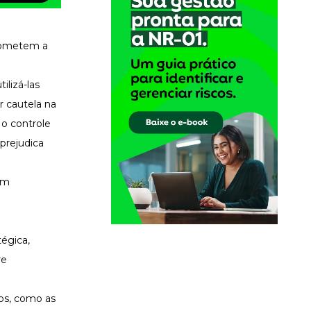
prometem a
ilizá-las
r cautela na
 o controle
prejudica
om
tégica,
re
dos, como as