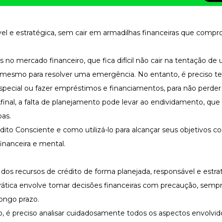
el e estratégica, sem cair em armadilhas financeiras que com
 no mercado financeiro, que fica difícil não cair na tentação de ut
é mesmo para resolver uma emergência. No entanto, é preciso te
especial ou fazer empréstimos e financiamentos, para não perder
final, a falta de planejamento pode levar ao endividamento, que 
as.
dito Consciente e como utilizá-lo para alcançar seus objetivos c
nanceira e mental.
o dos recursos de crédito de forma planejada, responsável e estra
prática envolve tomar decisões financeiras com precaução, semp
ongo prazo.
to, é preciso analisar cuidadosamente todos os aspectos envolvi