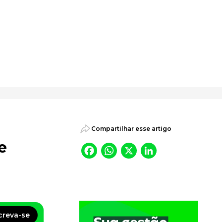
psicossociais.
Compartilhar esse artigo
e
Facebook
WhatsApp
X
LinkedI
creva-se