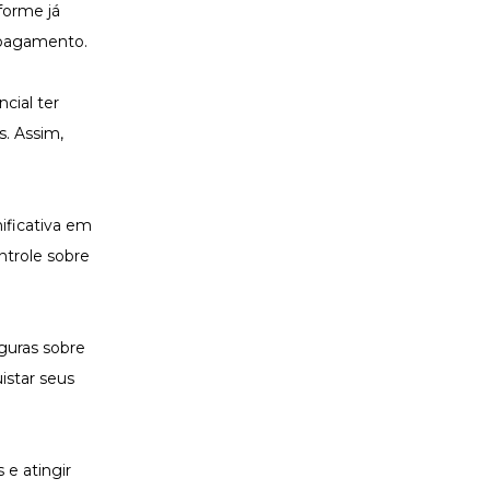
forme já
 pagamento.
cial ter
s. Assim,
ificativa em
ntrole sobre
guras sobre
istar seus
 e atingir