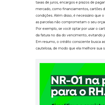
taxas de juros, encargos e prazos de paga
Fortaleça a cultura organizacional
mercado, como financiamentos, cartões 
Treinamento de Produto
Desenvolva a sua equipe
condições. Além disso, é necessário que 
as parcelas não comprometam o seu orç
Materiais Gratuitos
Por exemplo, se você optar por usar o cart
Materiais Gratuitos
da fatura no dia do vencimento, evitando j
Em resumo, o crédito consciente busca as
cautelosa, de modo que ela melhore sua s
Todos os Materiais Gratuitos
Confira nossos materiais
E-book
Aprofunde seu conhecimento
Ferramentas e Templates
Para agilizar o seu trabalho
Infográfico
Conteúdo prático e rápido
Kits
Materiais centralizados
Lives