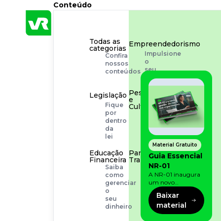
Conteúdo
Todas as
Empreendedorismo
categorias
Impulsione
Confira
o
nossos
seu
conteúdos
negócio
Pessoas
Legislação
e
Fique
Cultura
por
Aprimore
dentro
a
da
cultura
lei
organizacional
Material Gratuito
Educação
Para o
Guia Essencial
Financeira
Trabalhador
NR-01
Saiba
Tudo
A NR-01 inaugura
como
para
um novo
gerenciar
facilitar
momento na
o
a
Baixar
prevenção de riscos:
seu
rotina
material
agora, além dos
dinheiro
fatores físicos e