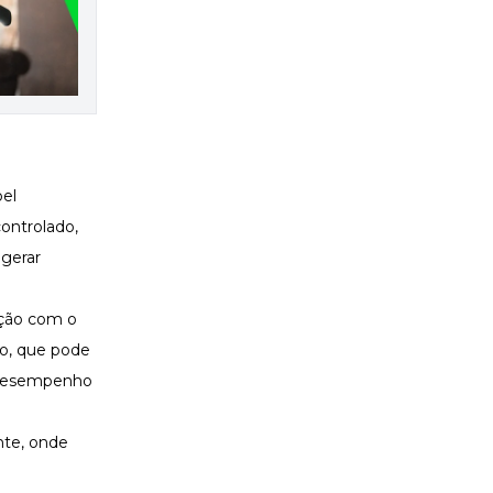
pel
ontrolado,
 gerar
ação com o
no, que pode
o desempenho
nte, onde