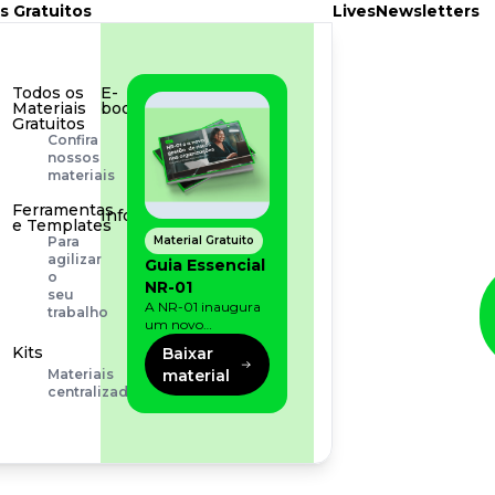
s Gratuitos
Lives
Newsletters
Todos os
E-
Materiais
book
Gratuitos
Aprofunde
Confira
seu
nossos
conhecimento
materiais
Ferramentas
Infográfico
e Templates
Conteúdo
Material Gratuito
Para
prático
agilizar
Guia Essencial
e
o
NR-01
rápido
seu
A NR-01 inaugura
trabalho
um novo
momento na
Kits
Baixar
prevenção de riscos:
material
Materiais
agora, além dos
centralizados
fatores físicos e
operacionais, as
empresas precisam
olhar também
para os riscos
organizacionais e