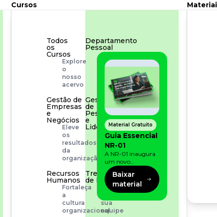
Cursos
Materiai
Todos
Departamento
os
Pessoal
Cursos
Para
Explore
simplificar
o
os
nosso
processos
acervo
Gestão de
Gestão
Empresas
de
e
Pessoas
Negócios
e
Material Gratuito
Liderança
Eleve
Capacitação
Guia Essencial
os
com
resultados
NR-01
especialistas
da
A NR-01 inaugura
organização
um novo
momento na
Recursos
Treinamento
Baixar
prevenção de riscos:
Humanos
de Produto
material
agora, além dos
Fortaleça
Desenvolva
fatores físicos e
a
a
operacionais, as
cultura
sua
empresas precisam
organizacional
equipe
olhar também