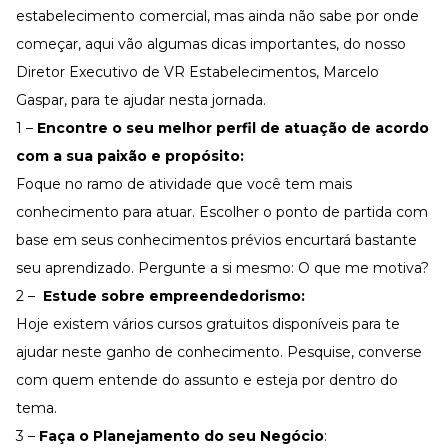
Desenvolva a sua equipe
estabelecimento comercial, mas ainda não sabe por onde
Materiais Gratuitos
começar, aqui vão algumas dicas importantes, do nosso
Diretor Executivo de VR Estabelecimentos, Marcelo
Materiais Gratuitos
Gaspar, para te ajudar nesta jornada.
1 –
Encontre o seu melhor perfil de atuação de acordo
Todos os Materiais Gratuitos
com a sua paixão e propósito:
Confira nossos materiais
Foque no ramo de atividade que você tem mais
E-book
conhecimento para atuar. Escolher o ponto de partida com
Aprofunde seu conhecimento
base em seus conhecimentos prévios encurtará bastante
Ferramentas e Templates
Para agilizar o seu trabalho
seu aprendizado. Pergunte a si mesmo: O que me motiva?
Infográfico
2 –
Estude sobre empreendedorismo:
Conteúdo prático e rápido
Hoje existem vários cursos gratuitos disponíveis para te
Kits
ajudar neste ganho de conhecimento. Pesquise, converse
Materiais centralizados
com quem entende do assunto e esteja por dentro do
Lives
tema.
Newsletters
3 –
Faça o Planejamento do seu Negócio
: