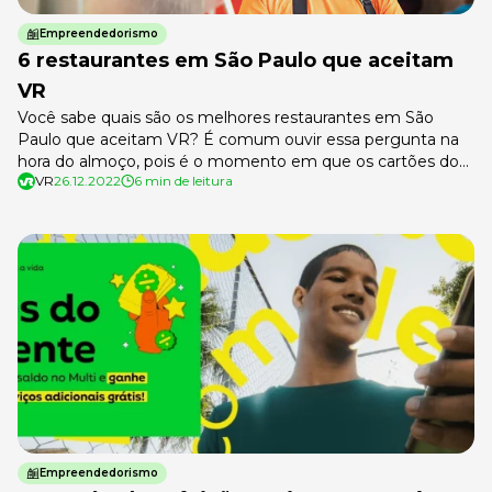
Empreendedorismo
6 restaurantes em São Paulo que aceitam
VR
Você sabe quais são os melhores restaurantes em São
Paulo que aceitam VR? É comum ouvir essa pergunta na
hora do almoço, pois é o momento em que os cartões do
VR
26.12.2022
6 min de leitura
benefício são mais utilizados pelos colaboradores. Vale
lembrar que o VR é aceito não só em restaurantes, mas
também em lanchonetes, cafeterias e pelo […]
Empreendedorismo