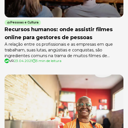
Pessoas e Cultura
Recursos humanos: onde assistir filmes
online para gestores de pessoas
A relação entre os profissionais e as empresas em que
trabalham, suas lutas, angústias e conquistas, são
ingredientes comuns na trama de muitos filmes de
VR
23.04.2021
3 min de leitura
sucesso. Além de ótimo entretenimento, assistir a estes
filmes online pode trazer reflexões importantes sobre a
gestão de pessoas nas empresas. Confira a seguir algumas
dicas, prepare a pipoca e […]