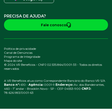
PRECISA DE AJUDA?
Fale conosco
Política de privacidade
Canal de Denúncias
Programa de Integridade
Mapa do site
© 2024 VR Benefícios - CNPJ 02.535.864/0001-33 - Todos os direitos
reservados
A VR Benefícios atua como Correspondente Bancário do Banco VR S/A
Banco nº:
610 -
Agência:
0001-9
Endereço:
Av. dos Bandeirantes,
460 - 1º andar - Brooklin Novo - SP - CEP 04553-900
CNPJ:
78.626.983/0001-63