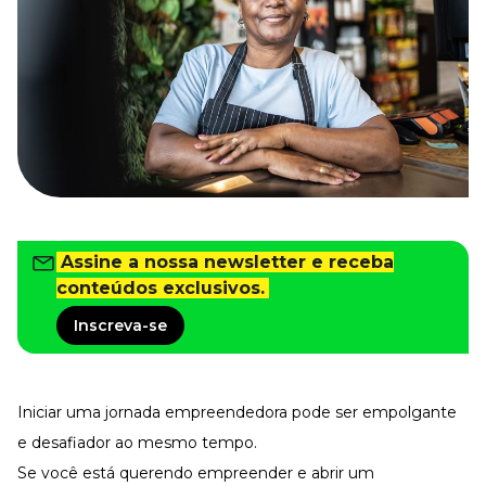
Tudo para facilitar a rotina
Imprensa
VR na Imprensa
Cursos
Cursos
Todos os Cursos
Explore o nosso acervo
Assine a nossa newsletter e receba
Departamento Pessoal
Para simplificar os processos
conteúdos exclusivos.
Gestão de Empresas e Negócios
Inscreva-se
Eleve os resultados da organização
Gestão de Pessoas e Liderança
Capacitação com especialistas
Iniciar uma jornada empreendedora pode ser empolgante
Recursos Humanos
Fortaleça a cultura organizacional
e desafiador ao mesmo tempo.
Se você está querendo empreender e abrir um
Treinamento de Produto