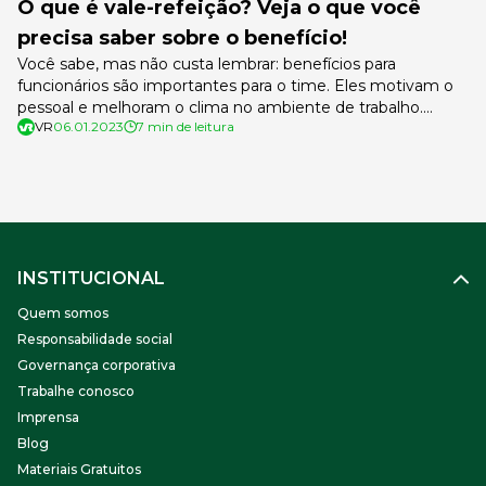
O que é vale-refeição? Veja o que você
precisa saber sobre o benefício!
Você sabe, mas não custa lembrar: benefícios para
funcionários são importantes para o time. Eles motivam o
pessoal e melhoram o clima no ambiente de trabalho.
VR
06.01.2023
7 min de leitura
Porém, pode ser que você ainda tenha dúvidas quanto aos
vales, principalmente o que é vale-refeição e qual é a
diferença dele para o vale-alimentação. Como o vale-
refeição funciona, […]
INSTITUCIONAL
Quem somos
Responsabilidade social
Governança corporativa
Trabalhe conosco
Imprensa
Blog
Materiais Gratuitos