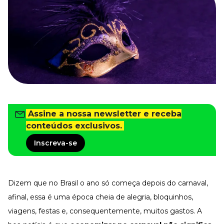
Tudo para facilitar a rotina
Imprensa
VR na Imprensa
Cursos
Cursos
Todos os Cursos
Explore o nosso acervo
Assine a nossa newsletter e receba
Departamento Pessoal
conteúdos exclusivos.
Para simplificar os processos
Inscreva-se
Gestão de Empresas e Negócios
Eleve os resultados da organização
Gestão de Pessoas e Liderança
Capacitação com especialistas
Dizem que no Brasil o ano só começa depois do carnaval,
Recursos Humanos
afinal, essa é uma época cheia de alegria, bloquinhos,
Fortaleça a cultura organizacional
viagens, festas e, consequentemente, muitos gastos. A
Treinamento de Produto