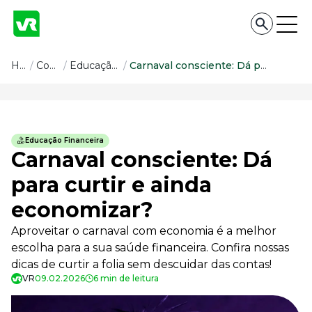
Conteúdo
Home
/
Conteúdo
/
Educação Financeira
/
Carnaval consciente: Dá para curtir e ainda economizar?
Conteúdo
Todas as categorias
Educação Financeira
Confira nossos conteúdos
Carnaval consciente: Dá
Empreendedorismo
para curtir e ainda
Impulsione o seu negócio
economizar?
Legislação
Fique por dentro da lei
Aproveitar o carnaval com economia é a melhor
Pessoas e Cultura
escolha para a sua saúde financeira. Confira nossas
Aprimore a cultura organizacional
dicas de curtir a folia sem descuidar das contas!
Educação Financeira
VR
09.02.2026
6 min de leitura
Saiba como gerenciar o seu dinheiro
Para o Trabalhador