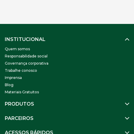
determinados setores produtivos que, em função da queda
de demanda, optam por dar férias coletivas ou banco de
horas aos […]
INSTITUCIONAL
Quem somos
Responsabilidade social
Governança corporativa
Trabalhe conosco
Imprensa
Blog
Materiais Gratuitos
PRODUTOS
Gestão de Pessoas
PARCEIROS
Benefícios
Mobilidade
Empresa Parceira
ACESSOS RÁPIDOS