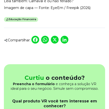
Leia também:
Carnaval é ou não feriado?
Imagem de capa — Fonte: EyeEm / Freepik (2026)
Educação Financeira
Facebook
WhatsApp
X
LinkedIn
Compartilhar:
Curtiu
o conteúdo?
Preencha o formulário
e conheça a solução VR
ideal para o seu negócio. Simule sem compromisso.
Qual produto VR você tem interesse em
conhecer?