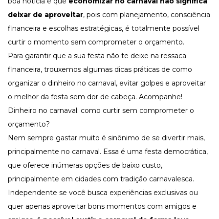
boa notícia é que
economizar no carnaval não significa
Desenvolva a sua equipe
deixar de aproveitar
, pois com planejamento, consciência
Materiais Gratuitos
financeira e escolhas estratégicas, é totalmente possível
Materiais Gratuitos
curtir o momento sem comprometer o
orçamento
.
Para garantir que a sua festa não te deixe na ressaca
financeira, trouxemos algumas dicas práticas de como
Todos os Materiais Gratuitos
Confira nossos materiais
organizar o dinheiro no carnaval, evitar golpes e aproveitar
o melhor da festa sem dor de cabeça. Acompanhe!
E-book
Aprofunde seu conhecimento
Dinheiro no carnaval: como curtir sem comprometer o
Ferramentas e Templates
orçamento?
Para agilizar o seu trabalho
Nem sempre gastar muito é sinônimo de se divertir mais,
Infográfico
Conteúdo prático e rápido
principalmente no carnaval. Essa é uma festa democrática,
que oferece inúmeras opções de baixo custo,
Kits
Materiais centralizados
principalmente em cidades com tradição carnavalesca.
Lives
Independente se você busca experiências exclusivas ou
quer apenas aproveitar bons momentos com amigos e
Newsletters