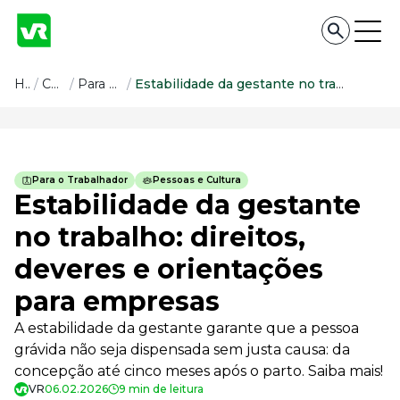
Conteúdo
Home
/
Conteúdo
/
Para o Trabalhador
/
Estabilidade da gestante no trabalho: direitos, deveres e orientações para empresas
Conteúdo
Todas as categorias
Para o Trabalhador
Pessoas e Cultura
Confira nossos conteúdos
Estabilidade da gestante
Empreendedorismo
no trabalho: direitos,
Impulsione o seu negócio
deveres e orientações
Legislação
Fique por dentro da lei
para empresas
Pessoas e Cultura
Aprimore a cultura organizacional
A estabilidade da gestante garante que a pessoa
grávida não seja dispensada sem justa causa: da
Educação Financeira
Saiba como gerenciar o seu dinheiro
concepção até cinco meses após o parto. Saiba mais!
VR
06.02.2026
9 min de leitura
Para o Trabalhador