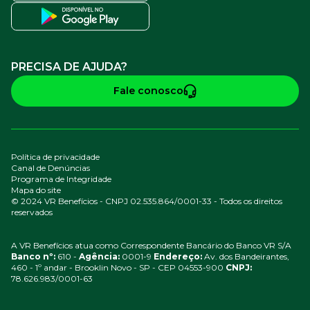
PRECISA DE AJUDA?
Fale conosco
Política de privacidade
Canal de Denúncias
Programa de Integridade
Mapa do site
© 2024 VR Benefícios - CNPJ 02.535.864/0001-33 - Todos os direitos
reservados
A VR Benefícios atua como Correspondente Bancário do Banco VR S/A
Banco nº:
610 -
Agência:
0001-9
Endereço:
Av. dos Bandeirantes,
460 - 1º andar - Brooklin Novo - SP - CEP 04553-900
CNPJ:
78.626.983/0001-63