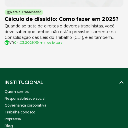
Para o Trabalhador
Cálculo de dissídio: Como fazer em 2025?
Quando se trata de direitos e deveres trabalhistas, você
deve saber que ambos não estão previstos somente na
Consolidação das Leis do Trabalho (CLT), eles também
VR
04.03.2025
9 min de leitura
podem ser determinados por convenções coletivas e
acordos firmados entre a empresa e o sindicato que
representa os colaboradores. O cálculo de dissídio pode
estar previsto nestes instrumentos. Anualmente, […]
INSTITUCIONAL
Quem somos
Responsabilidade social
Governança corporativa
Trabalhe conosco
Imprensa
Blog