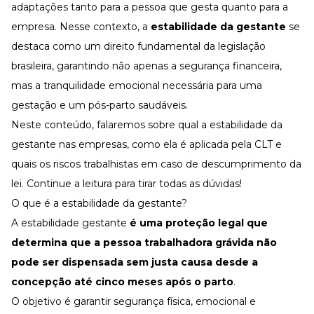
Desenvolva a sua equipe
adaptações tanto para a pessoa que gesta quanto para a
empresa. Nesse contexto, a
estabilidade da gestante
se
Materiais Gratuitos
destaca como um direito fundamental da legislação
Materiais Gratuitos
brasileira, garantindo não apenas a segurança financeira,
mas a tranquilidade emocional necessária para uma
gestação e um pós-parto saudáveis.
Todos os Materiais Gratuitos
Confira nossos materiais
Neste conteúdo, falaremos sobre qual a estabilidade da
E-book
gestante nas empresas, como ela é aplicada pela CLT e
Aprofunde seu conhecimento
quais os riscos trabalhistas em caso de descumprimento da
Ferramentas e Templates
Para agilizar o seu trabalho
lei. Continue a leitura para tirar todas as dúvidas!
O que é a estabilidade da gestante?
Infográfico
Conteúdo prático e rápido
A estabilidade gestante
é uma proteção legal que
Kits
determina que a pessoa trabalhadora grávida não
Materiais centralizados
pode ser dispensada sem justa causa desde a
Lives
concepção até cinco meses após o parto
.
O objetivo é garantir segurança física,
emocional
e
Newsletters