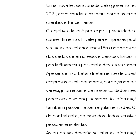
Fortaleça a cultura organizacional
Uma nova lei, sancionada pelo governo fed
2021, deve mudar a maneira como as emp
Treinamento de Produto
Desenvolva a sua equipe
clientes e funcionários.
Materiais Gratuitos
O objetivo da lei é proteger a privacidad
consentimento. E vale para empresas públi
Materiais Gratuitos
sediadas no exterior, mas têm negócios p
dos dados de empresas e pessoas físicas 
Todos os Materiais Gratuitos
perda financeira por conta destes vazame
Confira nossos materiais
Apesar de não tratar diretamente de ques
E-book
Aprofunde seu conhecimento
empresas e colaboradores, começando pela
vai exigir uma série de novos cuidados n
Ferramentas e Templates
Para agilizar o seu trabalho
processos e se enquadrarem. As informaçõ
Infográfico
também passam a ser regulamentadas. O ob
Conteúdo prático e rápido
do contratante, no caso dos dados sensív
Kits
pessoas envolvidas.
Materiais centralizados
As empresas deverão solicitar as informaç
Lives