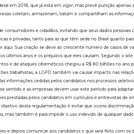
eral em 2018, que já está em vigor, mas prevê punição apenas a 
resas coletam, armazenam, tratam e compartilham as informaç
e de consumidores e cidadãos, evitando que seus dados pessoais
cas e privadas, tanto para as que têm sede no Brasil quanto par
or aqui. Sua criação se deve ao crescente número de casos de 
nos últimos anos e os prejuízos que eles causam. Segundo o site
ntos e de ataques cibernéticos chegou a R$ 80 bilhões no ano p
tões trabalhistas, a LGPD também vai causar impacto nas relaçõ
s informações cedidas pelos candidatos nos processos seletivos
esse sentido e as empresas devem usar este período para adapta
es prestadas pelos candidatos em currículos e entrevistas de 
jetivo desta regulamentação é evitar que ocorra discriminaçã
eis, mas também é para impedir o uso indevido de qualquer dado
ões e depois comunicar aos candidatos o que será feito com os 