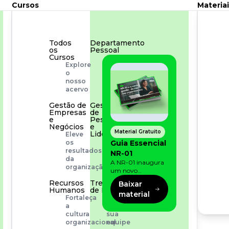
Cursos
Materiai
Todos
Departamento
os
Pessoal
Cursos
Para
Explore
simplificar
o
os
nosso
processos
acervo
Gestão de
Gestão
Empresas
de
e
Pessoas
Negócios
e
Material Gratuito
Liderança
Eleve
Capacitação
Guia Essencial
os
com
resultados
NR-01
especialistas
da
A NR-01 inaugura
organização
um novo
momento na
Recursos
Treinamento
Baixar
prevenção de riscos:
Humanos
de Produto
material
agora, além dos
Fortaleça
Desenvolva
fatores físicos e
a
a
operacionais, as
cultura
sua
empresas precisam
organizacional
equipe
olhar também