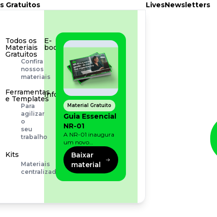
s Gratuitos
Lives
Newsletters
Todos os
E-
Materiais
book
Gratuitos
Aprofunde
Confira
seu
nossos
conhecimento
materiais
Ferramentas
Infográfico
e Templates
Conteúdo
Material Gratuito
Para
prático
agilizar
Guia Essencial
e
o
NR-01
rápido
seu
A NR-01 inaugura
trabalho
um novo
momento na
Kits
Baixar
prevenção de riscos:
material
Materiais
agora, além dos
centralizados
fatores físicos e
operacionais, as
empresas precisam
olhar também
para os riscos
organizacionais e