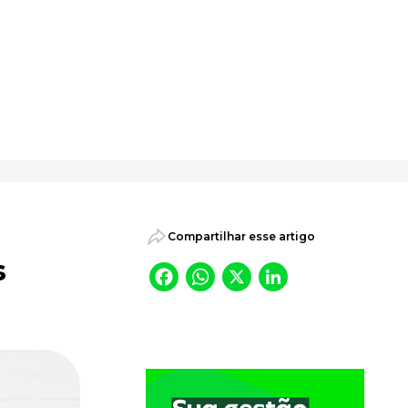
psicossociais.
Compartilhar esse artigo
s
Facebook
WhatsApp
X
LinkedI