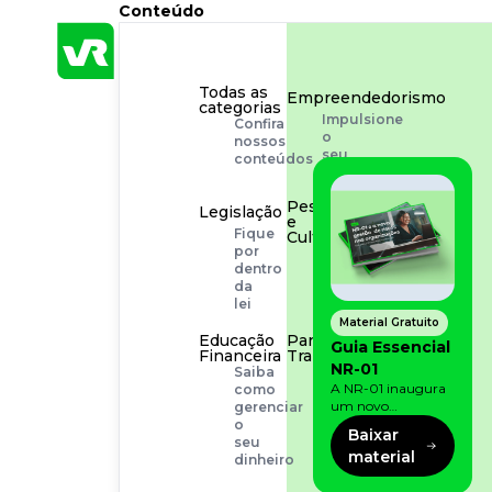
Conteúdo
Todas as
Empreendedorismo
categorias
Impulsione
Confira
o
nossos
seu
conteúdos
negócio
Pessoas
Legislação
e
Fique
Cultura
por
Aprimore
dentro
a
da
cultura
lei
organizacional
Material Gratuito
Educação
Para o
Guia Essencial
Financeira
Trabalhador
NR-01
Saiba
Tudo
A NR-01 inaugura
como
para
um novo
gerenciar
facilitar
momento na
o
a
Baixar
prevenção de riscos:
seu
rotina
material
agora, além dos
dinheiro
fatores físicos e