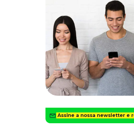
Saiba como gerenciar o seu dinheiro
Para o Trabalhador
Tudo para facilitar a rotina
Imprensa
VR na Imprensa
Cursos
Cursos
Todos os Cursos
Explore o nosso acervo
Departamento Pessoal
Para simplificar os processos
Gestão de Empresas e Negócios
Eleve os resultados da organização
Assine a nossa newsletter e 
Gestão de Pessoas e Liderança
Capacitação com especialistas
Recursos Humanos