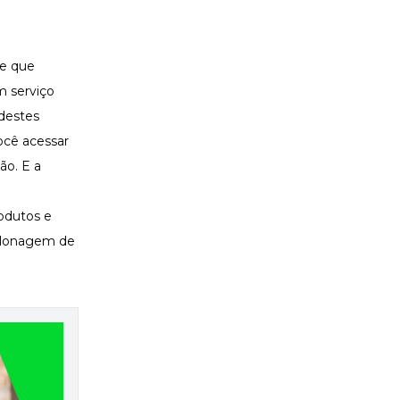
re que
m serviço
destes
ocê acessar
ão. E a
odutos e
 clonagem de