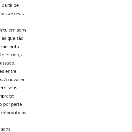
partir de
ões de seus
 circulem sem
a as que são
vazamento
techtudo,
a
assado.
es entre
. A nova lei
rem seus
emprego
o por parte
 referente às
dados