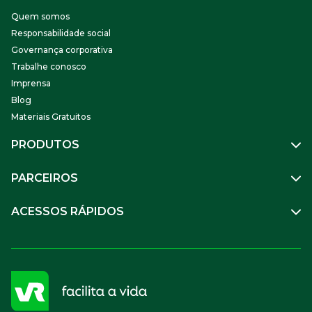
Quem somos
Responsabilidade social
Governança corporativa
Trabalhe conosco
Imprensa
Blog
Materiais Gratuitos
PRODUTOS
Gestão de Pessoas
PARCEIROS
Benefícios
Mobilidade
Empresa Parceira
ACESSOS RÁPIDOS
Soluções Financeiras
Parceiro VR
SuperPortal VR
Aceitar VR
Sou trabalhador
Compre Online
APP VR Estabelecimentos
Sou empresa
Cadastro para Adquirentes
Sou estabelecimento
FAQ
Termos de Uso