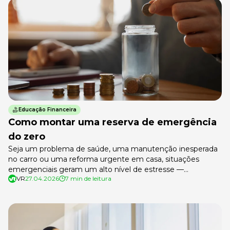
estar previsto nestes instrumentos. Anualmente, […]
Educação Financeira
Como montar uma reserva de emergência
do zero
Seja um problema de saúde, uma manutenção inesperada
no carro ou uma reforma urgente em casa, situações
emergenciais geram um alto nível de estresse —
VR
27.04.2026
7 min de leitura
principalmente quando não se tem preparo financeiro. Para
evitar dores de cabeça, ter uma reserva de emergência é o
melhor caminho para garantir mais segurança e proteção
para você e […]