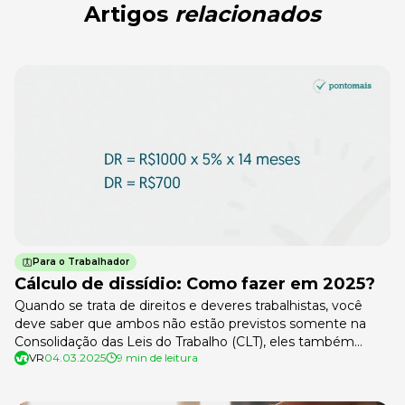
Artigos
relacionados
Para o Trabalhador
Cálculo de dissídio: Como fazer em 2025?
Quando se trata de direitos e deveres trabalhistas, você
deve saber que ambos não estão previstos somente na
Consolidação das Leis do Trabalho (CLT), eles também
VR
04.03.2025
9 min de leitura
podem ser determinados por convenções coletivas e
acordos firmados entre a empresa e o sindicato que
representa os colaboradores. O cálculo de dissídio pode