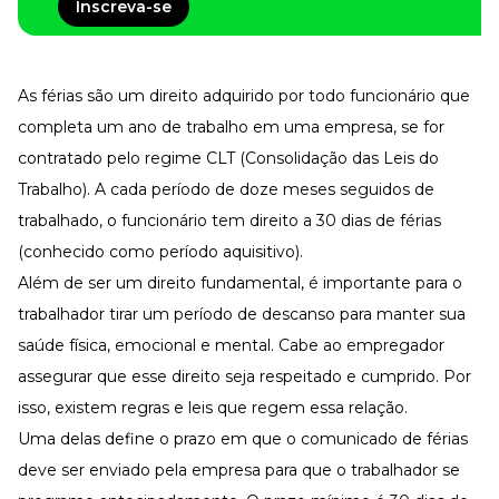
Tudo para facilitar a rotina
Inscreva-se
Imprensa
VR na Imprensa
As férias são um direito adquirido por todo funcionário que
Cursos
completa um ano de trabalho em uma empresa, se for
Cursos
contratado pelo regime CLT (Consolidação das Leis do
Trabalho). A cada período de doze meses seguidos de
trabalhado, o funcionário tem direito a 30 dias de férias
Todos os Cursos
Explore o nosso acervo
(conhecido como período aquisitivo).
Departamento Pessoal
Além de ser um direito fundamental, é importante para o
Para simplificar os processos
trabalhador tirar um período de descanso para manter sua
Gestão de Empresas e Negócios
Eleve os resultados da organização
saúde física, emocional e mental. Cabe ao empregador
assegurar que esse direito seja respeitado e cumprido. Por
Gestão de Pessoas e Liderança
Capacitação com especialistas
isso, existem regras e leis que regem essa relação.
Recursos Humanos
Uma delas define o prazo em que o comunicado de
férias
Fortaleça a cultura organizacional
deve ser enviado pela empresa para que o trabalhador se
Treinamento de Produto