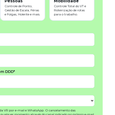
Pessoas
Mobilidade
Controle de Ponto,
Controle Total do VT e
Gestão de Escala, Férias
Roteirização de rotas
e Folgas, Holerite e mais.
para o trabalho.
om DDD*
 da VR por e-mail e WhatsApp. O cancelamento das
a qualquer momento através do canal indicado no próprio e-mail