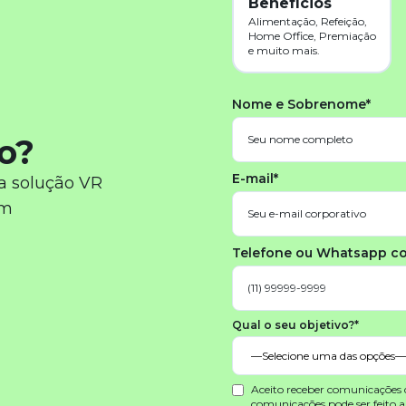
Benefícios
Alimentação, Refeição,
Home Office, Premiação
e muito mais.
Nome e Sobrenome*
o?
E-mail*
a solução VR
em
Telefone ou Whatsapp c
Qual o seu objetivo?*
Aceito receber comunicações
comunicações pode ser feito 