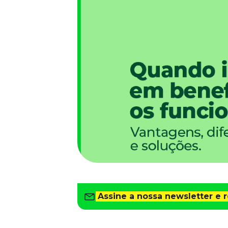
Saiba como gerenciar o seu dinheiro
Para o Trabalhador
Tudo para facilitar a rotina
Imprensa
VR na Imprensa
Cursos
Cursos
Todos os Cursos
Explore o nosso acervo
Departamento Pessoal
Para simplificar os processos
Gestão de Empresas e Negócios
Eleve os resultados da organização
Assine a nossa newsletter e 
Gestão de Pessoas e Liderança
Capacitação com especialistas
Recursos Humanos