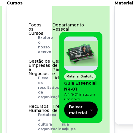
Cursos
Materiai
Todos
Departamento
os
Pessoal
Cursos
Para
Explore
simplificar
o
os
nosso
processos
acervo
Gestão de
Gestão
Empresas
de
e
Pessoas
Negócios
e
Material Gratuito
Liderança
Eleve
Capacitação
Guia Essencial
os
com
resultados
NR-01
especialistas
da
A NR-01 inaugura
organização
um novo
momento na
Recursos
Treinamento
Baixar
prevenção de riscos:
Humanos
de Produto
material
agora, além dos
Fortaleça
Desenvolva
fatores físicos e
a
a
operacionais, as
cultura
sua
empresas precisam
organizacional
equipe
olhar também