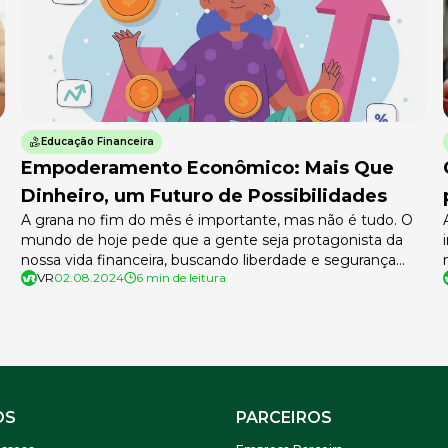
Educação Financeira
Empoderamento Econômico: Mais Que
Dinheiro, um Futuro de Possibilidades
A grana no fim do mês é importante, mas não é tudo. O
mundo de hoje pede que a gente seja protagonista da
nossa vida financeira, buscando liberdade e segurança
VR
02.08.2024
6 min de leitura
para o futuro. E é aí que entra o empoderamento
econômico, uma ferramenta poderosa que as empresas
podem e devem oferecer aos seus colaboradores. Mas […]
OS
PARCEIROS