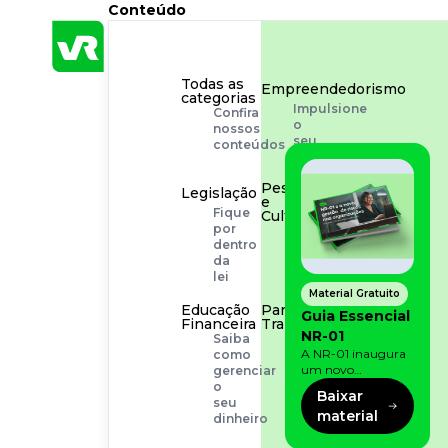
Conteúdo
Todas as
Empreendedorismo
categorias
Impulsione
Confira
o
nossos
seu
conteúdos
negócio
Pessoas
Legislação
e
Fique
Cultura
por
Aprimore
dentro
a
da
cultura
lei
organizacional
Material Gratuito
Educação
Para o
Guia Essencial
Financeira
Trabalhador
NR-01
Saiba
Tudo
A NR-01 inaugura
como
para
um novo
gerenciar
facilitar
momento na
o
a
Baixar
prevenção de riscos:
seu
rotina
material
agora, além dos
dinheiro
fatores físicos e