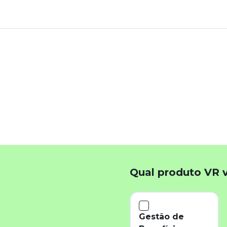
k
App
inkedIn
Qual produto VR 
Gestão de