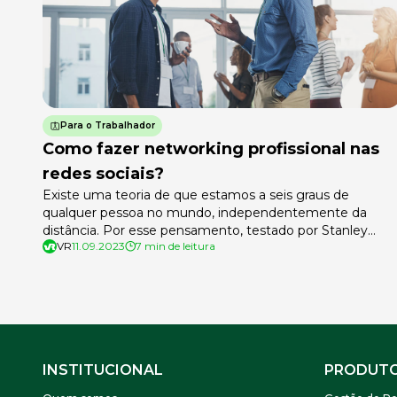
Para o Trabalhador
Como fazer networking profissional nas
redes sociais?
Existe uma teoria de que estamos a seis graus de
qualquer pessoa no mundo, independentemente da
distância. Por esse pensamento, testado por Stanley
VR
11.09.2023
7 min de leitura
Milgram em 1967 a partir de um jogo, você pode estar
separado de uma oportunidade de emprego por apenas
seis pessoas. Então, é hora de acionar seu networking
profissional e chegar lá. […]
INSTITUCIONAL
PRODUT