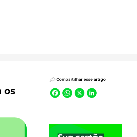
psicossociais.
Compartilhar esse artigo
a os
Facebook
WhatsApp
X
LinkedI