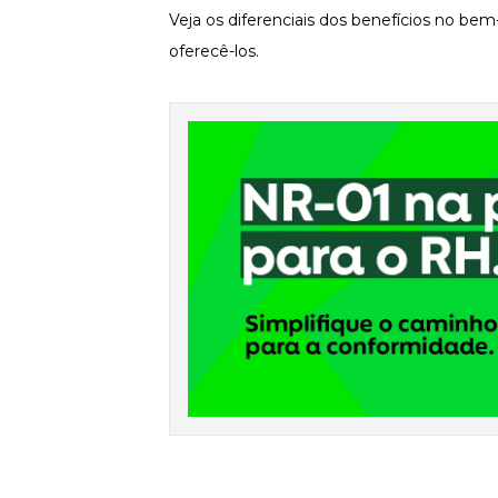
Fortaleça a cultura organizacional
Veja os diferenciais dos benefícios no bem
oferecê-los.
Treinamento de Produto
Desenvolva a sua equipe
Materiais Gratuitos
Materiais Gratuitos
Todos os Materiais Gratuitos
Confira nossos materiais
E-book
Aprofunde seu conhecimento
Ferramentas e Templates
Para agilizar o seu trabalho
Infográfico
Conteúdo prático e rápido
Kits
Materiais centralizados
Lives