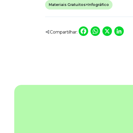
Materiais Gratuitos>Infográfico
Newsletters
Faceboo
Whats
X
L
Compartilhar: