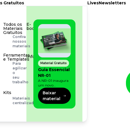
s Gratuitos
Lives
Newsletters
Todos os
E-
Materiais
book
Gratuitos
Aprofunde
Confira
seu
nossos
conhecimento
materiais
Ferramentas
Infográfico
e Templates
Conteúdo
Material Gratuito
Para
prático
agilizar
Guia Essencial
e
o
NR-01
rápido
seu
A NR-01 inaugura
trabalho
um novo
momento na
Kits
Baixar
prevenção de riscos:
material
Materiais
agora, além dos
centralizados
fatores físicos e
operacionais, as
empresas precisam
olhar também
para os riscos
organizacionais e