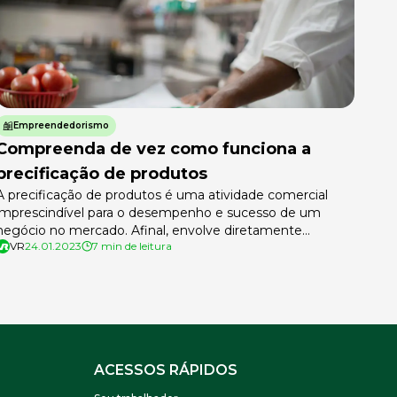
Empreendedorismo
Compreenda de vez como funciona a
precificação de produtos
A precificação de produtos é uma atividade comercial
imprescindível para o desempenho e sucesso de um
negócio no mercado. Afinal, envolve diretamente
VR
24.01.2023
7 min de leitura
aspectos relacionados à competitividade, ao volume de
vendas e à lucratividade. Um processo de definição de
preços inteligente e estratégico é o ponto de partida para
aumentar o faturamento e o posicionamento da […]
ACESSOS RÁPIDOS