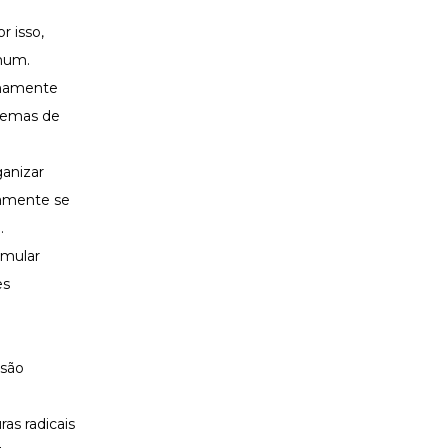
 isso,
mum.
emamente
temas de
ganizar
vamente se
.
imular
es
 são
as radicais