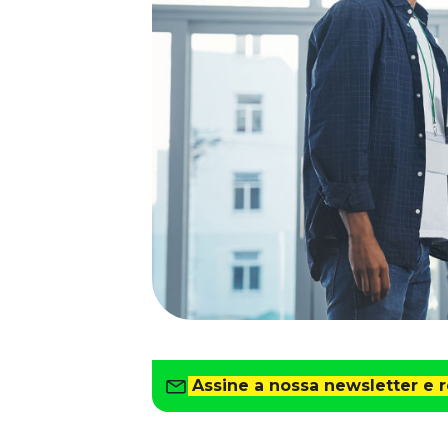
Saiba como gerenciar o seu dinheiro
Para o Trabalhador
Tudo para facilitar a rotina
Imprensa
VR na Imprensa
Cursos
Cursos
Todos os Cursos
Explore o nosso acervo
Departamento Pessoal
Para simplificar os processos
Gestão de Empresas e Negócios
Eleve os resultados da organização
Assine a nossa newsletter e 
Gestão de Pessoas e Liderança
Capacitação com especialistas
Recursos Humanos