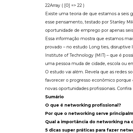
Fortaleça a cultura organizacional
22Array ( [0] => 22 )
Existe uma teoria de que estamos a seis 
Treinamento de Produto
Desenvolva a sua equipe
esse pensamento, testado por Stanley Mil
Materiais Gratuitos
oportunidade de emprego por apenas seis p
Essa informação mostra que estamos mais 
Materiais Gratuitos
provado – no estudo
Long ties, disruptive
Institute of Technology (MIT) – que é pos
Todos os Materiais Gratuitos
uma pessoa muda de cidade, escola ou 
Confira nossos materiais
O estudo vai além. Revela que as redes so
E-book
Aprofunde seu conhecimento
favorecer o progresso econômico porque
novas oportunidades profissionais. Confira 
Ferramentas e Templates
Para agilizar o seu trabalho
Sumário
Infográfico
O que é networking profissional?
Conteúdo prático e rápido
Por que o networking serve principalm
Kits
Qual a importância do networking na c
Materiais centralizados
5 dicas super práticas para fazer netwo
Lives