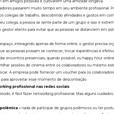
em em amigos pessoais e cultivarem uma amizade longeva.
dores passarem muito tempo em seu ambiente profissional. Por
s colegas de trabalho, descobrindo afinidades e gostos em co
u colega, a pessoa se sente parte de um grupo e isso é extr
m gestor atento
para evitar que as pessoas se distanciem
em sis
spaço, interagindo apenas de forma online, o gestor precisa or
que as pessoas possam se conhecer, trocar experiências e efeti
ar encontros presenciais, quando possível, ou happy hour online
ilhar sessões de cinema entre os colaboradores ou mesmo est
car. A empresa pode fornecer um voucher para os colaborador
s para aproveitar esse momento de descontração.
rking profissional nas redes sociais
údo, é fácil fazer networking profissional. Mas alguns cuidados
 polêmica –
nada de participar de grupos polêmicos ou ter postur