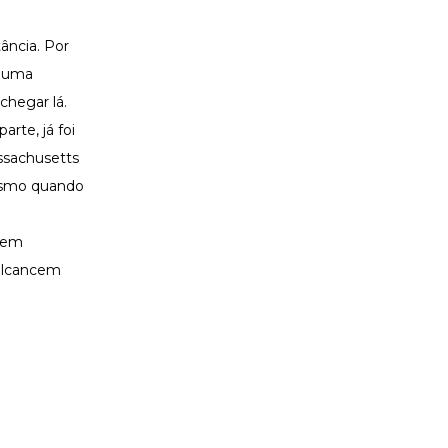
ância. Por
e uma
chegar lá.
rte, já foi
ssachusetts
mesmo quando
odem
 alcancem