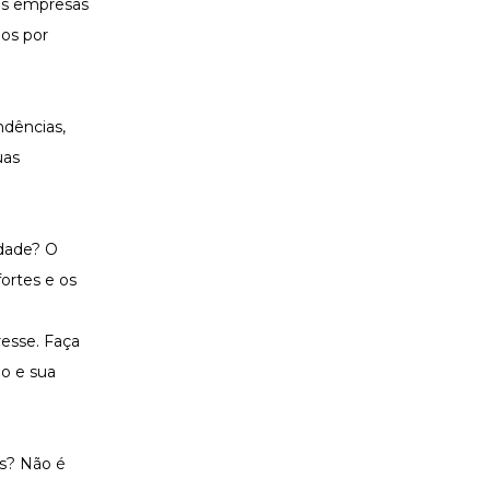
as empresas
os por
ndências,
uas
idade? O
ortes e os
esse. Faça
ho e sua
as? Não é