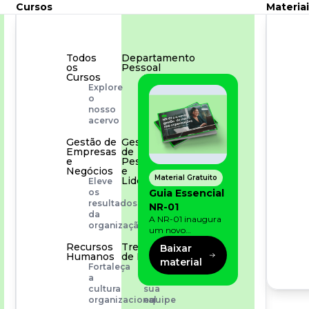
Cursos
Materiai
Todos
Departamento
os
Pessoal
Cursos
Para
Explore
simplificar
o
os
nosso
processos
acervo
Gestão de
Gestão
Empresas
de
e
Pessoas
Negócios
e
Material Gratuito
Liderança
Eleve
Capacitação
Guia Essencial
os
com
resultados
NR-01
especialistas
da
A NR-01 inaugura
organização
um novo
momento na
Recursos
Treinamento
Baixar
prevenção de riscos:
Humanos
de Produto
material
agora, além dos
Fortaleça
Desenvolva
fatores físicos e
a
a
operacionais, as
cultura
sua
empresas precisam
organizacional
equipe
olhar também