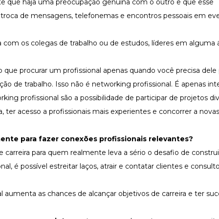
nte que haja uma preocupação genuína com o outro e que esse
 troca de mensagens, telefonemas e encontros pessoais em ev
a com os colegas de trabalho ou de estudos, líderes em alguma 
do que procurar um profissional apenas quando você precisa dele 
ão de trabalho. Isso não é networking profissional. É apenas int
ng profissional são a possibilidade de participar de projetos div
ter acesso a profissionais mais experientes e concorrer a nova
ente para fazer conexões profissionais relevantes?
carreira para quem realmente leva a sério o desafio de construir
l, é possível estreitar laços,
atrair e contatar clientes
e consulto
aumenta as chances de alcançar objetivos de carreira e ter su