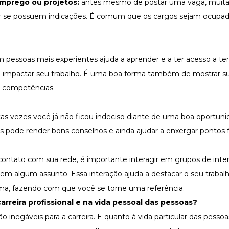
emprego
ou projetos:
antes mesmo de postar uma vaga, muit
ar se possuem indicações. É comum que os cargos sejam ocupad
 pessoas mais experientes ajuda a aprender e a ter acesso a te
o impactar seu trabalho. É uma boa forma também de mostrar s
as competências.
as vezes você já não ficou indeciso diante de uma boa oportun
s pode render bons conselhos e ainda ajudar a enxergar pontos f
ontato com sua rede, é importante interagir em grupos de inter
em algum assunto. Essa interação ajuda a destacar o seu trabal
a, fazendo com que você se torne uma referência.
rreira profissional e na vida pessoal das pessoas?
o inegáveis para a carreira. E quanto à vida particular das pesso