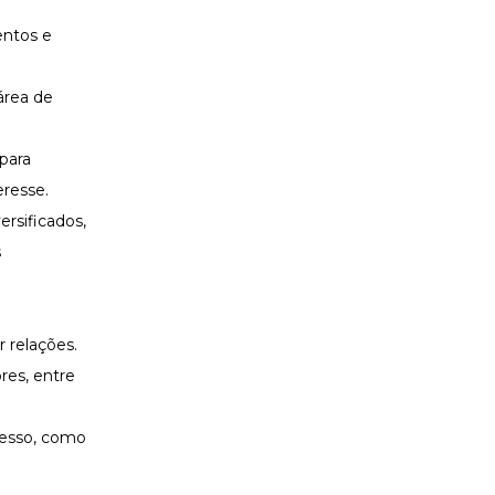
entos e
área de
para
eresse.
ersificados,
s
 relações.
res, entre
cesso, como