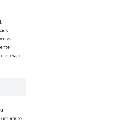
.
cios.
com as
mente
e interaja
eu
r um efeito