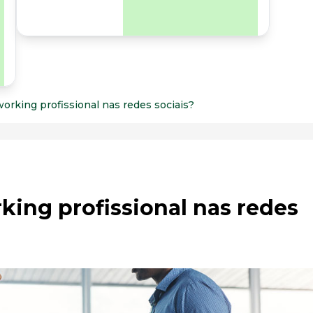
para os riscos
organizacionais e
psicossociais.
orking profissional nas redes sociais?
ing profissional nas redes