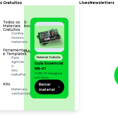
s Gratuitos
Lives
Newsletters
Todos os
E-
Materiais
book
Gratuitos
Aprofunde
Confira
seu
nossos
conhecimento
materiais
Ferramentas
Infográfico
e Templates
Conteúdo
Material Gratuito
Para
prático
agilizar
Guia Essencial
e
o
NR-01
rápido
seu
A NR-01 inaugura
trabalho
um novo
momento na
Kits
Baixar
prevenção de riscos:
material
Materiais
agora, além dos
centralizados
fatores físicos e
operacionais, as
empresas precisam
olhar também
para os riscos
organizacionais e