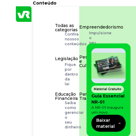
Conteúdo
Todas as
Empreendedorismo
categorias
Impulsione
Confira
o
nossos
seu
conteúdos
negócio
Pessoas
Legislação
e
Fique
Cultura
por
Aprimore
dentro
a
da
cultura
lei
organizacional
Material Gratuito
Educação
Para o
Guia Essencial
Financeira
Trabalhador
NR-01
Saiba
Tudo
A NR-01 inaugura
como
para
um novo
gerenciar
facilitar
momento na
o
a
Baixar
prevenção de riscos:
seu
rotina
material
agora, além dos
dinheiro
fatores físicos e