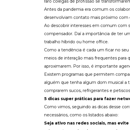
raro colegas de profissão se transformar
Antes da pandemia era comum os colabora
desenvolviam contato mais próximo com o
Ao descobrir interesses em comum com se
compensador. Daí a importância de ter u
trabalho híbrido ou home office.
Como a tendência é cada um ficar no seu e
meios de interação mais frequentes para 
aproximarem. Por isso, é importante agend
Existem programas que permitem compart
alguém que tenha algum dom musical a to
comprarem sucos, refrigerantes e petisco
5 dicas super práticas para fazer netwo
Como vimos, seguindo as dicas desse conte
necessários, como os listados abaixo:
Seja ativo nas redes sociais, mas evite