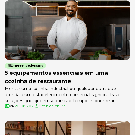
Empreendedorismo
5 equipamentos essenciais em uma
cozinha de restaurante
Montar uma cozinha industrial ou qualquer outra que
atenda a um estabelecimento comercial significa trazer
soluções que ajudem a otimizar tempo, economizar
VR
20.08.2021
3 min de leitura
dinheiro e conservar ingredientes. Os equipamentos que
não podem faltar em uma cozinha de restaurante são os
principais aliados para quem busca qualidade, praticidade e
investe na segurança alimentar.De acordo com o Sebrae,
[…]