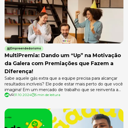
Empreendedorismo
MultiPremia: Dando um “Up” na Motivação
da Galera com Premiações que Fazem a
Diferença!
Sabe aquele gás extra que a equipe precisa para alcançar
resultados incríveis? Ele pode estar mais perto do que você
imagina! Em um mercado de trabalho que se reinventa a
VR
31.10.2024
5 min de leitura
cada dia, atrair e reter talentos vai além do salário: é preciso
criar um ambiente onde as pessoas se sintam valorizadas e
motivadas a dar […]