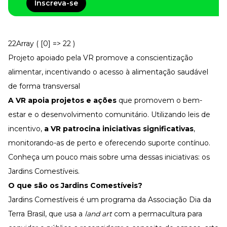
Tudo para facilitar a rotina
Inscreva-se
Imprensa
VR na Imprensa
22Array ( [0] => 22 )
Cursos
Projeto apoiado pela VR promove a conscientização
Cursos
alimentar, incentivando o acesso à alimentação saudável
de forma transversal
A VR apoia projetos e ações
que promovem o bem-
Todos os Cursos
Explore o nosso acervo
estar e o desenvolvimento comunitário. Utilizando leis de
Departamento Pessoal
incentivo,
a VR patrocina iniciativas significativas
,
Para simplificar os processos
monitorando-as de perto e oferecendo suporte contínuo.
Gestão de Empresas e Negócios
Eleve os resultados da organização
Conheça um pouco mais sobre uma dessas iniciativas: os
Jardins Comestíveis.
Gestão de Pessoas e Liderança
Capacitação com especialistas
O que são os Jardins Comestíveis?
Recursos Humanos
Jardins Comestíveis é um programa da Associação Dia da
Fortaleça a cultura organizacional
Terra Brasil, que usa a
land art
com a permacultura para
Treinamento de Produto