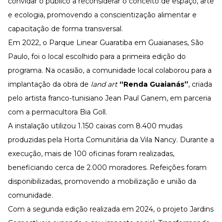
convidar o público a reconsiderar o conceito de espaço, arte
Desenvolva a sua equipe
e ecologia, promovendo a conscientização alimentar e
Materiais Gratuitos
capacitação de forma transversal.
Materiais Gratuitos
Em 2022, o Parque Linear Guaratiba em Guaianases, São
Paulo, foi o local escolhido para a primeira edição do
programa. Na ocasião, a comunidade local colaborou para a
Todos os Materiais Gratuitos
Confira nossos materiais
implantação da obra de
land art
“Renda Guaianás”
, criada
pelo artista franco-tunisiano Jean Paul Ganem, em parceria
E-book
Aprofunde seu conhecimento
com a permacultora Bia Goll.
Ferramentas e Templates
A instalação utilizou 1.150 caixas com 8.400 mudas
Para agilizar o seu trabalho
produzidas pela Horta Comunitária da Vila Nancy. Durante a
Infográfico
Conteúdo prático e rápido
execução, mais de 100 oficinas foram realizadas,
beneficiando cerca de 2.000 moradores. Refeições foram
Kits
Materiais centralizados
disponibilizadas, promovendo a mobilização e união da
Lives
comunidade.
Com a segunda edição realizada em 2024, o projeto Jardins
Newsletters