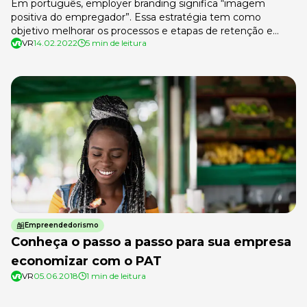
Em português, employer branding significa “imagem
positiva do empregador”. Essa estratégia tem como
objetivo melhorar os processos e etapas de retenção e
VR
14.02.2022
5 min de leitura
atração de talentos para a empresa. Com isso, é possível
fortalecer os princípios da instituição e conquistar a
fidelidade dos colaboradores, além de oferecer a eles um
bom ambiente de trabalho.
Empreendedorismo
Conheça o passo a passo para sua empresa
economizar com o PAT
VR
05.06.2018
1 min de leitura