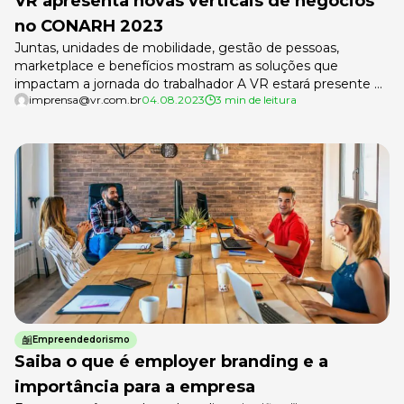
VR apresenta novas verticais de negócios
no CONARH 2023
Juntas, unidades de mobilidade, gestão de pessoas,
marketplace e benefícios mostram as soluções que
impactam a jornada do trabalhador A VR estará presente na
imprensa@vr.com.br
04.08.2023
3 min de leitura
49° edição do maior evento de Recursos Humanos da
América Latina, o CONARH. O evento marca um novo
momento da companhia, que desde 2021 foi ao mercado
buscar parceiros que somassem […]
Empreendedorismo
Saiba o que é employer branding e a
importância para a empresa