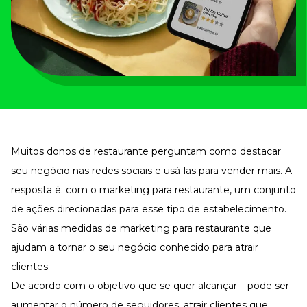
Tudo para facilitar a rotina
Imprensa
VR na Imprensa
Cursos
Cursos
Todos os Cursos
Explore o nosso acervo
Muitos donos de restaurante perguntam como destacar
Departamento Pessoal
seu negócio nas redes sociais e usá-las para
vender mais
. A
Para simplificar os processos
resposta é: com o marketing para restaurante, um conjunto
Gestão de Empresas e Negócios
de ações direcionadas para esse tipo de estabelecimento.
Eleve os resultados da organização
São várias medidas de marketing para restaurante que
Gestão de Pessoas e Liderança
Capacitação com especialistas
ajudam a tornar o seu negócio conhecido para atrair
clientes.
Recursos Humanos
Fortaleça a cultura organizacional
De acordo com o objetivo que se quer alcançar – pode ser
Treinamento de Produto
aumentar o número de seguidores, atrair clientes que