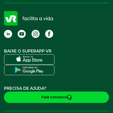
Compre Online
APP VR Estabelecimentos
Sou empresa
Cadastro para Adquirentes
Sou estabelecimento
FAQ
Termos de Uso
BAIXE O SUPERAPP VR
PRECISA DE AJUDA?
Fale conosco