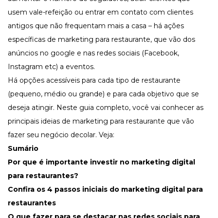
Desenvolva a sua equipe
usem vale-refeição ou entrar em contato com clientes
Materiais Gratuitos
antigos que não frequentam mais a casa – há ações
Materiais Gratuitos
específicas de marketing para restaurante, que vão dos
anúncios no google e nas redes sociais (Facebook,
Instagram etc) a eventos.
Todos os Materiais Gratuitos
Confira nossos materiais
Há opções acessíveis para cada tipo de restaurante
(pequeno, médio ou grande) e para cada objetivo que se
E-book
Aprofunde seu conhecimento
deseja atingir. Neste guia completo, você vai conhecer as
Ferramentas e Templates
principais ideias de marketing para restaurante que vão
Para agilizar o seu trabalho
fazer seu negócio decolar. Veja:
Infográfico
Sumário
Conteúdo prático e rápido
Por que é importante investir no marketing digital
Kits
Materiais centralizados
para restaurantes?
Confira os 4 passos iniciais do marketing digital para
Lives
restaurantes
Newsletters
O que fazer para se destacar nas redes sociais para