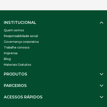
INSTITUCIONAL
Quem somos
Responsabilidade social
Governança corporativa
Trabalhe conosco
Imprensa
Blog
Materiais Gratuitos
PRODUTOS
Gestão de Pessoas
PARCEIROS
Benefícios
Mobilidade
Empresa Parceira
ACESSOS RÁPIDOS
Soluções Financeiras
Parceiro VR
SuperPortal VR
Aceitar VR
Sou trabalhador