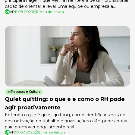
principal imagem que vem à mente é a de um profissional
capaz de orientar e levar uma equipe ou empresa a
VR
11.08.2023
7 min de leitura
conquistar os objetivos traçados. Para isso, ele deve ter
pelo menos três características principais de um gestor em
um cargo de liderança moderna: ter […]
Pessoas e Cultura
Quiet quitting: o que é e como o RH pode
agir proativamente
Entenda o que é quiet quitting, como identificar sinais de
desmotivação no trabalho e quais ações o RH pode adotar
para promover engajamento real.
VR
07.07.2025
8 min de leitura