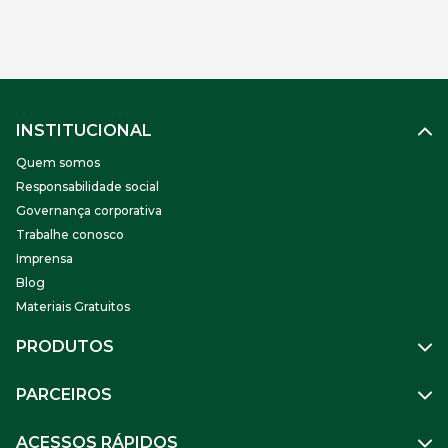
INSTITUCIONAL
Quem somos
Responsabilidade social
Governança corporativa
Trabalhe conosco
Imprensa
Blog
Materiais Gratuitos
PRODUTOS
Gestão de Pessoas
PARCEIROS
Benefícios
Mobilidade
Empresa Parceira
ACESSOS RÁPIDOS