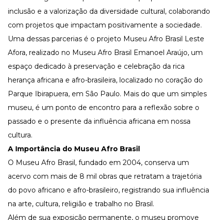
Desenvolva a sua equipe
inclusão e a valorização da diversidade cultural, colaborando
Materiais Gratuitos
com projetos que impactam positivamente a sociedade.
Materiais Gratuitos
Uma dessas parcerias é o projeto Museu Afro Brasil Leste
Afora, realizado no
Museu Afro Brasil Emanoel Araújo
, um
espaço dedicado à preservação e celebração da rica
Todos os Materiais Gratuitos
herança africana e afro-brasileira, localizado no coração do
Confira nossos materiais
Parque Ibirapuera, em São Paulo. Mais do que um simples
E-book
Aprofunde seu conhecimento
museu, é um ponto de encontro para a reflexão sobre o
Ferramentas e Templates
passado e o presente da influência africana em nossa
Para agilizar o seu trabalho
cultura.
Infográfico
A Importância do Museu Afro Brasil
Conteúdo prático e rápido
O Museu Afro Brasil, fundado em 2004, conserva um
Kits
Materiais centralizados
acervo com mais de 8 mil obras que retratam a trajetória
do povo africano e afro-brasileiro, registrando sua influência
Lives
na arte, cultura, religião e trabalho no Brasil.
Newsletters
Além de sua exposição permanente, o museu promove