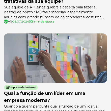
tratativas da sua equipe?
Sua equipe de RH ainda quebra a cabeça para fazer a
gestão de ponto? Muitas empresas, especialmente
aquelas com grande número de colaboradores, costumam
VR
06.07.2024
5 min de leitura
receber um alto volume de solicitações de ajuste. E se não
houver agilidade e eficiência para resolvê-las, a gestão de
ponto pode ficar comprometida. A boa notícia é que a
Pontomais […]
Empreendedorismo
Qual a função de um líder em uma
empresa moderna?
Quando alguém pergunta qual a função de um líder, a