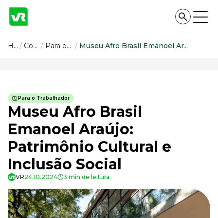
Conteúdo
Home
/
Conteúdo
/
Para o Trabalhador
/
Museu Afro Brasil Emanoel Araújo: Patrimônio Cultural e Inclusão Social
Conteúdo
Todas as categorias
Para o Trabalhador
Confira nossos conteúdos
Museu Afro Brasil
Empreendedorismo
Emanoel Araújo:
Impulsione o seu negócio
Patrimônio Cultural e
Legislação
Fique por dentro da lei
Inclusão Social
Pessoas e Cultura
Aprimore a cultura organizacional
VR
24.10.2024
3 min de leitura
Educação Financeira
Saiba como gerenciar o seu dinheiro
Para o Trabalhador