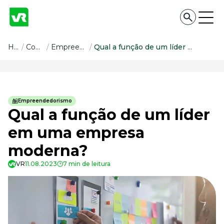
Conteúdo
Home
/
Conteúdo
/
Empreendedorismo
/
Qual a função de um líder em uma empresa moderna?
Conteúdo
Todas as categorias
Empreendedorismo
Confira nossos conteúdos
Qual a função de um líder
Empreendedorismo
em uma empresa
Impulsione o seu negócio
moderna?
Legislação
Fique por dentro da lei
VR
11.08.2023
7 min de leitura
Pessoas e Cultura
Aprimore a cultura organizacional
Educação Financeira
Saiba como gerenciar o seu dinheiro
Para o Trabalhador