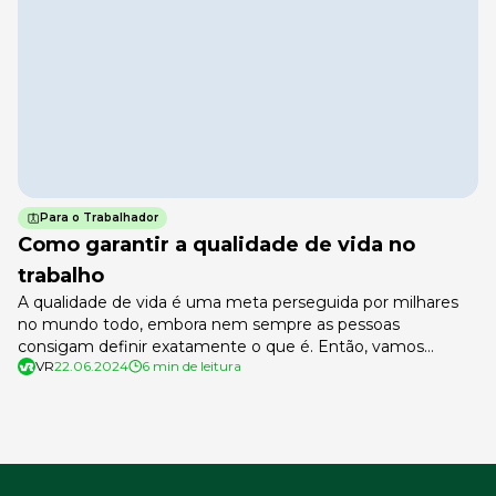
Para o Trabalhador
Como garantir a qualidade de vida no
trabalho
A qualidade de vida é uma meta perseguida por milhares
no mundo todo, embora nem sempre as pessoas
consigam definir exatamente o que é. Então, vamos
VR
22.06.2024
6 min de leitura
entender. Qualidade de vida tem relação direta com ter
saúde e sentir-se bem física, mental e espiritualmente.
Como passamos boa parte do nosso dia no trabalho – são,
em […]