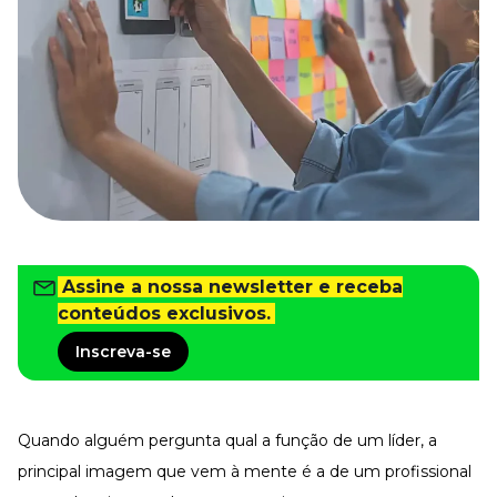
Tudo para facilitar a rotina
Imprensa
VR na Imprensa
Cursos
Cursos
Todos os Cursos
Explore o nosso acervo
Departamento Pessoal
Assine a nossa newsletter e receba
Para simplificar os processos
conteúdos exclusivos.
Gestão de Empresas e Negócios
Eleve os resultados da organização
Inscreva-se
Gestão de Pessoas e Liderança
Capacitação com especialistas
Recursos Humanos
Quando alguém pergunta qual a função de um líder, a
Fortaleça a cultura organizacional
principal imagem que vem à mente é a de um profissional
Treinamento de Produto