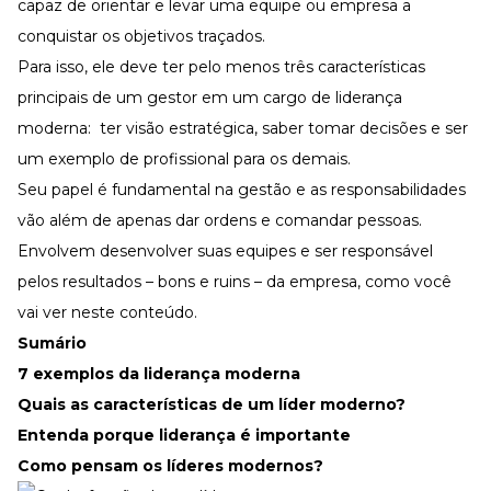
Desenvolva a sua equipe
capaz de orientar e levar uma equipe ou empresa a
conquistar os objetivos traçados.
Materiais Gratuitos
Para isso, ele deve ter pelo menos três características
Materiais Gratuitos
principais de um gestor em um cargo de liderança
moderna: ter visão estratégica, saber tomar decisões e ser
um exemplo de profissional para os demais.
Todos os Materiais Gratuitos
Confira nossos materiais
Seu papel é fundamental na gestão e as responsabilidades
E-book
vão além de apenas dar ordens e comandar pessoas.
Aprofunde seu conhecimento
Envolvem desenvolver suas equipes e ser responsável
Ferramentas e Templates
pelos resultados – bons e ruins – da empresa, como você
Para agilizar o seu trabalho
vai ver neste conteúdo.
Infográfico
Conteúdo prático e rápido
Sumário
7 exemplos da liderança moderna
Kits
Materiais centralizados
Quais as características de um líder moderno?
Lives
Entenda porque liderança é importante
Como pensam os líderes modernos?
Newsletters