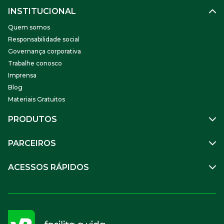
INSTITUCIONAL
Quem somos
Responsabilidade social
Governança corporativa
Trabalhe conosco
Imprensa
Blog
Materiais Gratuitos
PRODUTOS
Gestão de Pessoas
PARCEIROS
Benefícios
Mobilidade
Empresa Parceira
ACESSOS RÁPIDOS
Soluções Financeiras
Parceiro VR
SuperPortal VR
Aceitar VR
Sou trabalhador
Compre Online
APP VR Estabelecimentos
Sou empresa
Cadastro para Adquirentes
Sou estabelecimento
FAQ