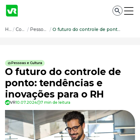
Conteúdo
Home
/
Conteúdo
/
Pessoas e Cultura
/
O futuro do controle de ponto: tendências e inovações para o RH
Conteúdo
Todas as categorias
Pessoas e Cultura
Confira nossos conteúdos
O futuro do controle de
Empreendedorismo
ponto: tendências e
Impulsione o seu negócio
inovações para o RH
Legislação
Fique por dentro da lei
VR
10.07.2024
7 min de leitura
Pessoas e Cultura
Aprimore a cultura organizacional
Educação Financeira
Saiba como gerenciar o seu dinheiro
Para o Trabalhador