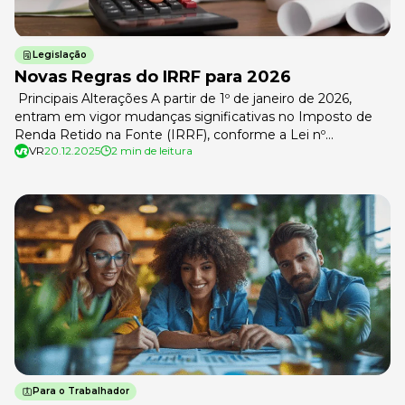
Legislação
Novas Regras do IRRF para 2026
Principais Alterações A partir de 1º de janeiro de 2026,
entram em vigor mudanças significativas no Imposto de
Renda Retido na Fonte (IRRF), conforme a Lei nº
VR
20.12.2025
2 min de leitura
15.270/2025 e o PL 1.087/2025. As alterações têm como
objetivo corrigir distorções, aliviar a carga tributária para
baixa e média renda e aumentar a contribuição das faixas
mais […]
Para o Trabalhador