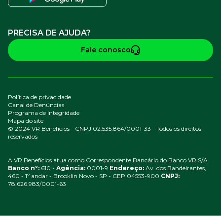
PRECISA DE AJUDA?
Fale conosco
Política de privacidade
Canal de Denúncias
Programa de Integridade
Mapa do site
© 2024 VR Benefícios - CNPJ 02.535.864/0001-33 - Todos os direitos
reservados
A VR Benefícios atua como Correspondente Bancário do Banco VR S/A
Banco nº:
610 -
Agência:
0001-9
Endereço:
Av. dos Bandeirantes,
460 - 1º andar - Brooklin Novo - SP - CEP 04553-900
CNPJ:
78.626.983/0001-63