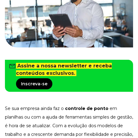
Tudo para facilitar a rotina
Imprensa
VR na Imprensa
Cursos
Cursos
Todos os Cursos
Explore o nosso acervo
Assine a nossa newsletter e receba
conteúdos exclusivos.
Departamento Pessoal
Para simplificar os processos
Inscreva-se
Gestão de Empresas e Negócios
Eleve os resultados da organização
Gestão de Pessoas e Liderança
Se sua empresa ainda faz o
controle de ponto
em
Capacitação com especialistas
planilhas ou com a ajuda de ferramentas simples de gestão,
Recursos Humanos
Fortaleça a cultura organizacional
é hora de se atualizar. Com a evolução dos modelos de
trabalho e a crescente demanda por flexibilidade e precisão,
Treinamento de Produto