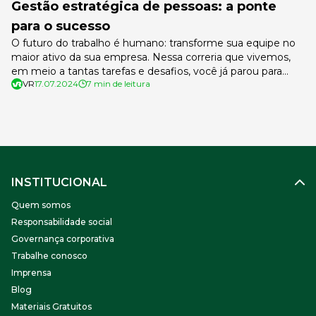
Gestão estratégica de pessoas: a ponte
para o sucesso
O futuro do trabalho é humano: transforme sua equipe no
maior ativo da sua empresa. Nessa correria que vivemos,
em meio a tantas tarefas e desafios, você já parou para
VR
17.07.2024
7 min de leitura
refletir sobre o que realmente impulsiona sua empresa?
Claro, tecnologia e produtos inovadores são bastante
importantes, mas o verdadeiro diferencial está nas pessoas
que compõem […]
INSTITUCIONAL
Quem somos
Responsabilidade social
Governança corporativa
Trabalhe conosco
Imprensa
Blog
Materiais Gratuitos