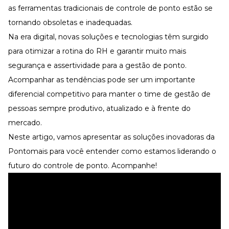
Desenvolva a sua equipe
as ferramentas tradicionais de controle de ponto estão se
Materiais Gratuitos
tornando obsoletas e inadequadas.
Na era digital, novas soluções e tecnologias têm surgido
Materiais Gratuitos
para otimizar a rotina do RH e garantir muito mais
segurança e assertividade para a gestão de ponto.
Todos os Materiais Gratuitos
Acompanhar as tendências pode ser um importante
Confira nossos materiais
diferencial competitivo para manter o time de gestão de
E-book
pessoas sempre produtivo, atualizado e à frente do
Aprofunde seu conhecimento
mercado.
Ferramentas e Templates
Para agilizar o seu trabalho
Neste artigo, vamos apresentar as soluções inovadoras da
Infográfico
Pontomais para você entender como estamos liderando o
Conteúdo prático e rápido
futuro do controle de ponto. Acompanhe!
Kits
Materiais centralizados
Lives
Newsletters