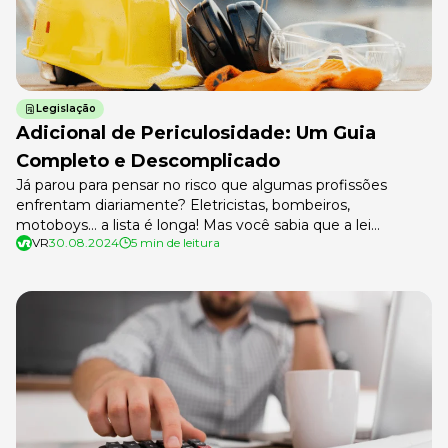
Legislação
Adicional de Periculosidade: Um Guia
Completo e Descomplicado
Já parou para pensar no risco que algumas profissões
enfrentam diariamente? Eletricistas, bombeiros,
motoboys… a lista é longa! Mas você sabia que a lei
VR
30.08.2024
5 min de leitura
reconhece esses perigos e garante um direito importante
para quem trabalha nessas condições? Estamos falando do
adicional de periculosidade, um benefício que pode fazer
toda a diferença no salário de quem […]