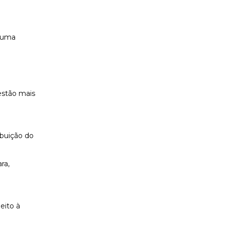
é uma
estão mais
ibuição do
ra,
eito à