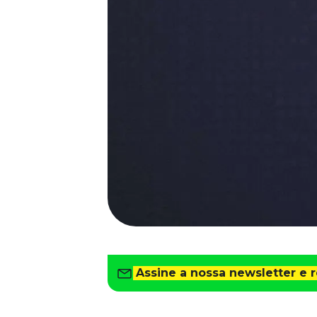
Saiba como gerenciar o seu dinheiro
Para o Trabalhador
Tudo para facilitar a rotina
Imprensa
VR na Imprensa
Cursos
Cursos
Todos os Cursos
Explore o nosso acervo
Departamento Pessoal
Para simplificar os processos
Gestão de Empresas e Negócios
Eleve os resultados da organização
Assine a nossa newsletter e 
Gestão de Pessoas e Liderança
Capacitação com especialistas
Recursos Humanos