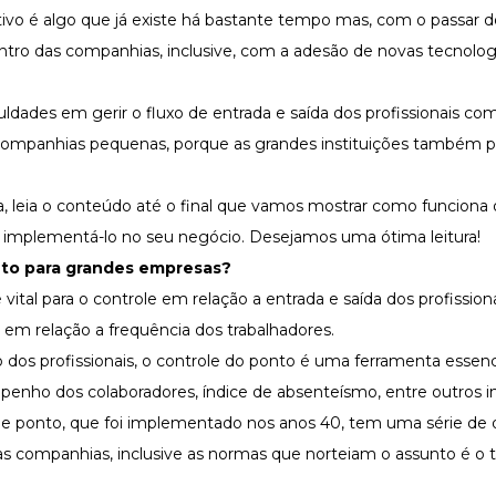
ivo é algo que já existe há bastante tempo mas, com o passar 
ntro das companhias, inclusive, com a adesão de novas tecnolog
ades em gerir o fluxo de entrada e saída dos profissionais com 
 a companhias pequenas, porque as grandes instituições também 
, leia o conteúdo até o final que vamos mostrar como funciona
e implementá-lo no seu negócio. Desejamos uma ótima leitura!
nto para grandes empresas?
al para o controle em relação a entrada e saída dos profission
 em relação a frequência dos trabalhadores.
 dos profissionais, o controle do ponto é uma ferramenta essenc
nho dos colaboradores, índice de absenteísmo, entre outros in
e ponto, que foi implementado nos anos 40, tem uma série de d
s companhias, inclusive as normas que norteiam o assunto é o