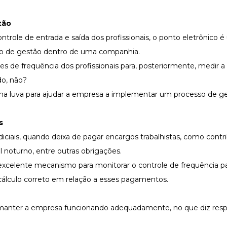
tão
role de entrada e saída dos profissionais, o ponto eletrônico 
sso de gestão dentro de uma companhia.
s de frequência dos profissionais para, posteriormente, medir a
do, não?
ma luva para ajudar a empresa a implementar um processo de g
s
ciais, quando deixa de pagar encargos trabalhistas, como contr
l noturno, entre outras obrigações.
excelente mecanismo para monitorar o controle de frequência pa
cálculo correto em relação a esses pagamentos.
 manter a empresa funcionando adequadamente, no que diz resp