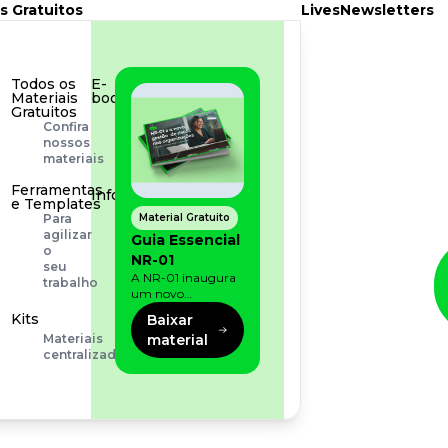
s Gratuitos
Lives
Newsletters
Todos os
E-
Materiais
book
Gratuitos
Aprofunde
Confira
seu
nossos
conhecimento
materiais
Ferramentas
Infográfico
e Templates
Conteúdo
Material Gratuito
Para
prático
agilizar
Guia Essencial
e
o
NR-01
rápido
seu
A NR-01 inaugura
trabalho
um novo
momento na
Kits
Baixar
prevenção de riscos:
material
Materiais
agora, além dos
centralizados
fatores físicos e
operacionais, as
empresas precisam
olhar também
para os riscos
organizacionais e