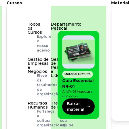
Cursos
Materiai
Todos
Departamento
os
Pessoal
Cursos
Para
Explore
simplificar
o
os
nosso
processos
acervo
Gestão de
Gestão
Empresas
de
e
Pessoas
Negócios
e
Material Gratuito
Liderança
Eleve
Capacitação
Guia Essencial
os
com
resultados
NR-01
especialistas
da
A NR-01 inaugura
organização
um novo
momento na
Recursos
Treinamento
Baixar
prevenção de riscos:
Humanos
de Produto
material
agora, além dos
Fortaleça
Desenvolva
fatores físicos e
a
a
operacionais, as
cultura
sua
empresas precisam
organizacional
equipe
olhar também