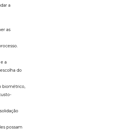
dar a
her as
processo.
 e a
 escolha do
 biométrico,
custo-
solidação
 eles possam