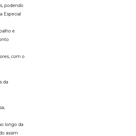
os, podendo
a Especial
balho e
ponto
iores, com o
s da
sa,
ao longo da
ndo assim