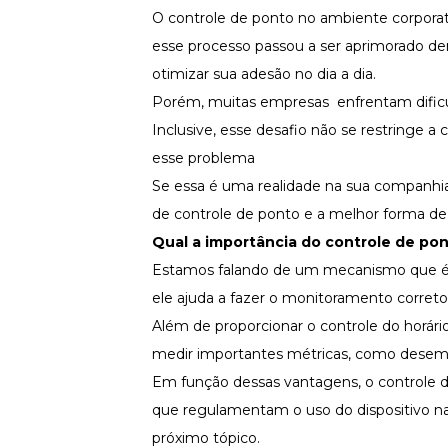
Fortaleça a cultura organizacional
O controle de ponto no ambiente corporat
esse processo passou a ser aprimorado de
Treinamento de Produto
Desenvolva a sua equipe
otimizar sua adesão no dia a dia.
Materiais Gratuitos
Porém, muitas empresas enfrentam dificuld
Inclusive, esse desafio não se restringe
Materiais Gratuitos
esse problema
Se essa é uma realidade na sua companhia
Todos os Materiais Gratuitos
de controle de ponto e a melhor forma d
Confira nossos materiais
Qual a importância do controle de po
E-book
Aprofunde seu conhecimento
Estamos falando de um mecanismo que é vit
ele ajuda a fazer o monitoramento correto
Ferramentas e Templates
Para agilizar o seu trabalho
Além de proporcionar o controle do horário
Infográfico
medir importantes métricas, como desempe
Conteúdo prático e rápido
Em função dessas vantagens, o controle d
Kits
que regulamentam o uso do dispositivo na
Materiais centralizados
próximo tópico.
Lives