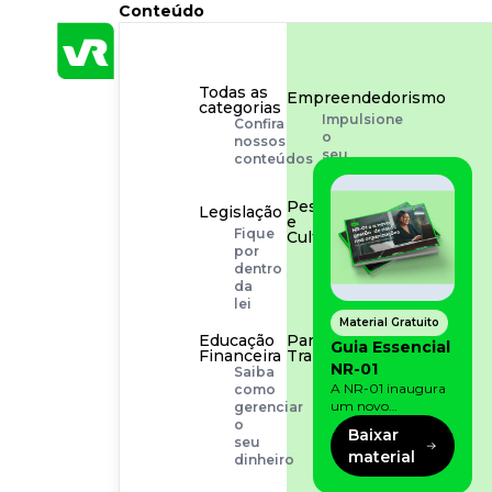
Conteúdo
Todas as
Empreendedorismo
categorias
Impulsione
Confira
o
nossos
seu
conteúdos
negócio
Pessoas
Legislação
e
Fique
Cultura
por
Aprimore
dentro
a
da
cultura
lei
organizacional
Material Gratuito
Educação
Para o
Guia Essencial
Financeira
Trabalhador
NR-01
Saiba
Tudo
A NR-01 inaugura
como
para
um novo
gerenciar
facilitar
momento na
o
a
Baixar
prevenção de riscos:
seu
rotina
material
agora, além dos
dinheiro
fatores físicos e