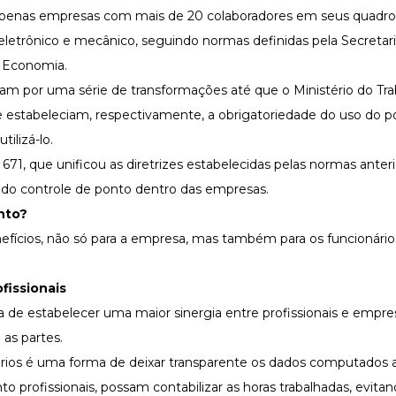
a apenas empresas com mais de 20 colaboradores em seus quadr
 eletrônico e mecânico, seguindo normas definidas pela Secretari
a Economia.
m por uma série de transformações até que o Ministério do Tra
ue estabeleciam, respectivamente, a obrigatoriedade do uso do 
tilizá-lo.
 671
, que unificou as diretrizes estabelecidas pelas normas anter
so do controle de ponto dentro das empresas.
nto?
efícios, não só para a empresa, mas também para os funcionário
fissionais
 de estabelecer uma maior sinergia entre profissionais e empre
as partes.
nários é uma forma de deixar transparente os dados computados 
 profissionais, possam contabilizar as horas trabalhadas, evita