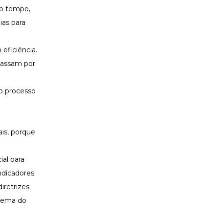
do tempo,
ias para
eficiência.
passam por
 o processo
ais, porque
ial para
dicadores.
iretrizes
 tema do