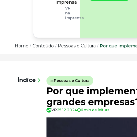
operacionais, as
Imprensa
empresas precisam
VR
olhar também
na
para os riscos
Imprensa
organizacionais e
psicossociais.
Conteúdo
Home
/
Conteúdo
/
Pessoas e Cultura
/
Por que impleme
Conteúdo
Todas as categorias
Índice
Pessoas e Cultura
Confira nossos conteúdos
Por que implement
Empreendedorismo
Impulsione o seu negócio
grandes empresas
Legislação
VR
25.12.2024
6 min de leitura
Fique por dentro da lei
Pessoas e Cultura
Aprimore a cultura organizacional
Educação Financeira