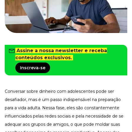
Tudo para facilitar a rotina
Imprensa
VR na Imprensa
Cursos
Cursos
Assine a nossa newsletter e receba
conteúdos exclusivos.
Todos os Cursos
Explore o nosso acervo
Inscreva-se
Departamento Pessoal
Para simplificar os processos
Gestão de Empresas e Negócios
Eleve os resultados da organização
Conversar sobre dinheiro com adolescentes pode ser
desafiador, mas é um passo indispensável na preparação
Gestão de Pessoas e Liderança
Capacitação com especialistas
para a vida adulta. Nessa fase, eles são constantemente
Recursos Humanos
influenciados pelas redes sociais e pela necessidade de se
Fortaleça a cultura organizacional
adequar aos grupos de amigos, o que pode moldar suas
Treinamento de Produto