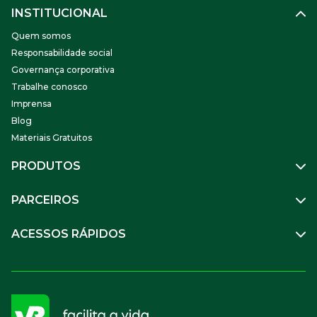
INSTITUCIONAL
Quem somos
Responsabilidade social
Governança corporativa
Trabalhe conosco
Imprensa
Blog
Materiais Gratuitos
PRODUTOS
Gestão de Pessoas
PARCEIROS
Benefícios
Mobilidade
Empresa Parceira
ACESSOS RÁPIDOS
Soluções Financeiras
Parceiro VR
SuperPortal VR
Aceitar VR
Sou trabalhador
Compre Online
APP VR Estabelecimentos
Sou empresa
Cadastro para Adquirentes
Sou estabelecimento
FAQ