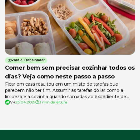
pessoas. […]
Para o Trabalhador
Comer bem sem precisar cozinhar todos os
dias? Veja como neste passo a passo
Ficar em casa resultou em um misto de tarefas que
parecem não ter fim. Assumir as tarefas do lar como a
limpeza e a cozinha quando somadas ao expediente de
VR
23.04.2021
3 min de leitura
trabalho, muitas vezes, pode sobrecarregar quem
administra a rotina da família. Ou, no caso de quem mora
sozinho, o “eu não vou cozinhar só para […]