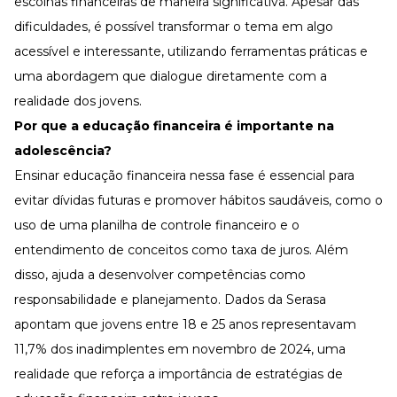
escolhas financeiras de maneira significativa. Apesar das
Desenvolva a sua equipe
dificuldades, é possível transformar o tema em algo
Materiais Gratuitos
acessível e interessante, utilizando ferramentas práticas e
Materiais Gratuitos
uma abordagem que dialogue diretamente com a
realidade dos jovens.
Por que a educação financeira é importante na
Todos os Materiais Gratuitos
Confira nossos materiais
adolescência?
Ensinar educação financeira nessa fase é essencial para
E-book
Aprofunde seu conhecimento
evitar dívidas futuras e promover hábitos saudáveis, como o
Ferramentas e Templates
uso de uma planilha de controle financeiro e o
Para agilizar o seu trabalho
entendimento de conceitos como taxa de juros. Além
Infográfico
Conteúdo prático e rápido
disso, ajuda a desenvolver competências como
responsabilidade e planejamento. Dados da Serasa
Kits
Materiais centralizados
apontam que jovens entre 18 e 25 anos representavam
Lives
11,7% dos inadimplentes em novembro de 2024, uma
realidade que reforça a importância de estratégias de
Newsletters