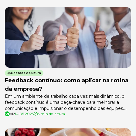
um importante aliado das empresas na coleta de dados […]
Pessoas e Cultura
Feedback contínuo: como aplicar na rotina
da empresa?
Em um ambiente de trabalho cada vez mais dinâmico, o
feedback contínuo é uma peça-chave para melhorar a
comunicação e impulsionar o desempenho das equipes.
VR
14.05.2025
8 min de leitura
Isso porque, quando implementado de forma eficaz, esse
diálogo constante contribui para um clima organizacional
mais harmonioso, cooperativo e produtivo, servindo como
um grande estímulo para o comprometimento das