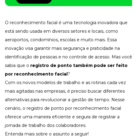
Desenvolva a sua equipe
Materiais Gratuitos
O reconhecimento facial é uma tecnologia inovadora que
Materiais Gratuitos
está sendo usada em diversos setores e locais, como
aeroportos, condomínios, escolas e muito mais. Essa
Todos os Materiais Gratuitos
inovação visa garantir mais segurança e praticidade na
Confira nossos materiais
identificação de pessoas e no controle de acesso. Mas você
E-book
Aprofunde seu conhecimento
sabia que o
registro de ponto também pode ser feito
por reconhecimento facial
?
Ferramentas e Templates
Para agilizar o seu trabalho
Com os novos modelos de trabalho e as rotinas cada vez
Infográfico
mais agitadas nas empresas, é preciso buscar diferentes
Conteúdo prático e rápido
alternativas para revolucionar a gestão de tempo. Nesse
Kits
cenário, o registro de ponto por reconhecimento facial
Materiais centralizados
oferece uma maneira eficiente e segura de registrar a
Lives
jornada de trabalho dos colaboradores.
Newsletters
Entenda mais sobre o assunto a seguir!