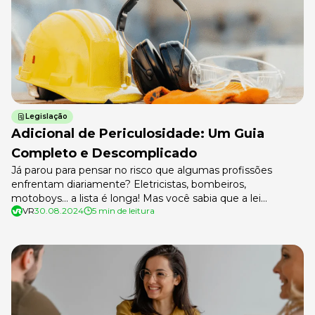
Legislação
Adicional de Periculosidade: Um Guia
Completo e Descomplicado
Já parou para pensar no risco que algumas profissões
enfrentam diariamente? Eletricistas, bombeiros,
motoboys… a lista é longa! Mas você sabia que a lei
VR
30.08.2024
5 min de leitura
reconhece esses perigos e garante um direito importante
para quem trabalha nessas condições? Estamos falando do
adicional de periculosidade, um benefício que pode fazer
toda a diferença no salário de quem […]