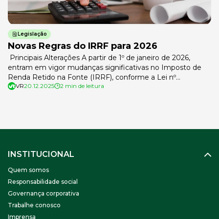
Legislação
Novas Regras do IRRF para 2026
Principais Alterações A partir de 1º de janeiro de 2026,
entram em vigor mudanças significativas no Imposto de
Renda Retido na Fonte (IRRF), conforme a Lei nº
VR
20.12.2025
2 min de leitura
15.270/2025 e o PL 1.087/2025. As alterações têm como
objetivo corrigir distorções, aliviar a carga tributária para
baixa e média renda e aumentar a contribuição das faixas
mais […]
INSTITUCIONAL
Quem somos
Responsabilidade social
Governança corporativa
Trabalhe conosco
Imprensa