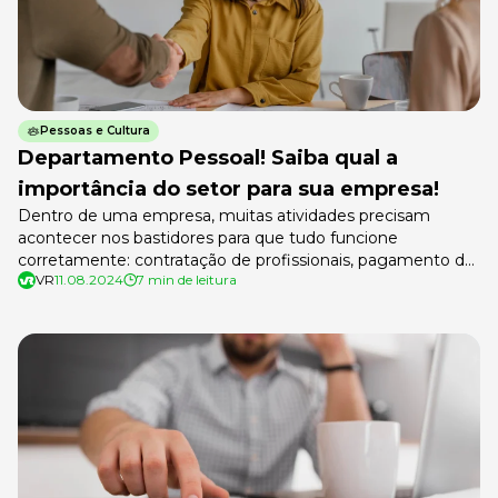
Pessoas e Cultura
Departamento Pessoal! Saiba qual a
importância do setor para sua empresa!
Dentro de uma empresa, muitas atividades precisam
acontecer nos bastidores para que tudo funcione
corretamente: contratação de profissionais, pagamento de
VR
11.08.2024
7 min de leitura
salários, organização de documentos, cumprimento da
legislação trabalhista e muito mais. Grande parte dessas
tarefas passa pelo departamento pessoal, uma área
essencial para garantir que os processos administrativos
ligados às pessoas colaboradoras aconteçam de forma […]