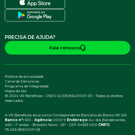
PRECISA DE AJUDA?
Fale conosco
Política de privacidade
Canal de Denúncias
Programa de Integridade
Mapa do site
© 2024 VR Benefícios - CNPJ 02.535.864/0001-33 - Todos os direitos
reservados
A VR Benefícios atua como Correspondente Bancário do Banco VR S/A
Banco nº:
610 -
Agência:
0001-9
Endereço:
Av. dos Bandeirantes,
460 - 1º andar - Brooklin Novo - SP - CEP 04553-900
CNPJ:
78.626.983/0001-63