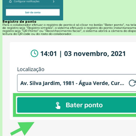
Registro de ponto
Para o colaborador efetuar o registro de ponto é só clicar no botão “Bater ponto”, na tel
de registro seja “Registro simples”, o sistema efetuará o registro do ponto instantanea
registro seja “QR Ponto” ou “Reconhecimento facial”, o sistema abrirá a câmera do dispos
leitura do QR code ou do rosto do colaborador.