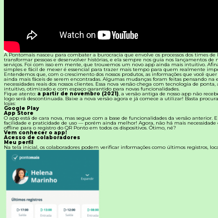
Materiais Gratuitos
Todos os Materiais Gratuitos
Confira nossos materiais
A Pontomais nasceu para combater a burocracia que envolve os processos dos times de 
E-book
transformar pessoas e desenvolver histórias, e ela sempre nos guia nos lançamentos de 
Aprofunde seu conhecimento
serviços. Foi com isso em mente, que trouxemos um novo app ainda mais intuitivo. Afina
simples e fácil de mexer é essencial para trazer mais tempo para quem realmente impo
Entendemos que, com o crescimento dos nossos produtos, as informações que você quer 
ainda mais fáceis de serem encontradas. Algumas mudanças foram feitas pensando na e
Ferramentas e Templates
necessidades reais dos nossos clientes. Essa nova versão chega com tecnologia de ponta, 
Para agilizar o seu trabalho
intuitivo, otimizado e com espaço garantido para novas funcionalidades.
Fique atento:
a partir de novembro (2021)
, a versão antiga de nosso app não receb
logo será descontinuada. Baixe a nova versão agora e já comece a utilizar! Basta procu
Infográfico
lojas:
Conteúdo prático e rápido
Google Play
App Store
O app está de cara nova, mas segue com a base de funcionalidades da versão anterior.
facilidade e praticidade de uso — porém ainda melhor! Agora, não há mais necessidade
Kits
offline para o registro do QR Ponto em todos os dispositivos. Ótimo, né?
Materiais centralizados
Vem conhecer o app!
Acesso de colaboradores
Meu perfil
Lives
Na tela inicial, os colaboradores podem verificar informações como últimos registros, loca
Newsletters