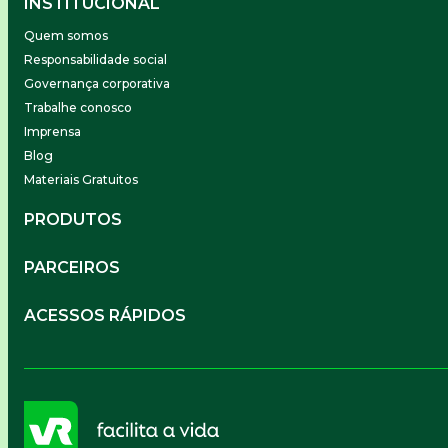
INSTITUCIONAL
Quem somos
Responsabilidade social
Governança corporativa
Trabalhe conosco
Imprensa
Blog
Materiais Gratuitos
PRODUTOS
Gestão de Pessoas
PARCEIROS
Benefícios
Mobilidade
Empresa Parceira
ACESSOS RÁPIDOS
Soluções Financeiras
Parceiro VR
SuperPortal VR
Aceitar VR
Sou trabalhador
Compre Online
APP VR Estabelecimentos
Sou empresa
Cadastro para Adquirentes
Sou estabelecimento
FAQ
Termos de Uso