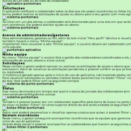
leitura do QR code ou do rosto do colaborador.
Solicitações
O aplicativo notificará o colaborador sobre os dias que ele possui ocorrências ou faltas inj
forma poderá realizar as solicitações de ajuste ou abono para o seu gestor com mais agi
Ao clicar em um dos alertas, o colaborador será direcionado para uma tela em que serão
com ocorrência. Ele poderá solicitar ajuste ou abono.
Acesso de administradores/gestores
Para administradores, gestores ou RH, além da tela inicial “Meu perfil” idêntica à visual
também haverá o menu “Minha equipe”.
Importante: Para visualizar a aba “Minha equipe”, o usuário deverá ser cadastrado c
uma equipe.
Minha equipe
No menu “Minha equipe” o usuário fará a gestão dos colaboradores subordinados a ele
solicitações de ajuste, abono e entre outros.
Solicitações
Nesse campo, o gestor poderá aprovar ou reprovar as solicitações de ajuste e abono que
solicitarem.
Além de visualizar as solicitações pendentes, é possível conferir as que já fo
ou reprovadas).
O histórico é gerado apenas após o início do uso do aplicativo, não trazendo dados retr
Para visualizar solicitações ou períodos maiores basta parametrizar no botão “Filtrar” no
da tela. Você poderá filtrar com os seguintes campos:
Status
Esse menu demonstra em tempo real qual é o status da jornada dos colaboradores (em
intervalo/ausente/folga/entre outros):
Também é possível buscar por um colaborador específico pela barra de busca na parte s
Ao clicar no botão “Filtrar” no canto superior direito da tela serão exibidos os seguintes fil
Assim você poderá personalizar e visualizar apenas o status que quiser, é possível filtrar
Existem ocorrências
Nesse menu, o gestor conseguirá acompanhar ocorrências que as equipes que gerencia
início de uso do aplicativo.
Através deste painel é possível acompanhar os colaboradores que tiveram as seguintes o