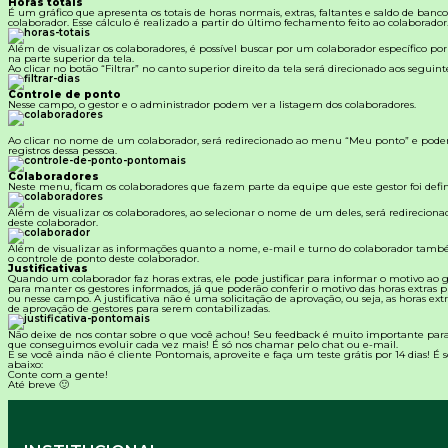
Horas totais
É um gráfico que apresenta os totais de horas normais, extras, faltantes e saldo de banc
colaborador. Esse cálculo é realizado a partir do último fechamento feito ao colaborador
Além de visualizar os colaboradores, é possível buscar por um colaborador específico po
na parte superior da tela.
Ao clicar no botão “Filtrar” no canto superior direito da tela será direcionado aos seguintes
Controle de ponto
Nesse campo, o gestor e o administrador podem ver a listagem dos colaboradores.
Ao clicar no nome de um colaborador, será redirecionado ao menu “Meu ponto” e poderá 
registros dessa pessoa.
Colaboradores
Neste menu, ficam os colaboradores que fazem parte da equipe que este gestor foi defin
Além de visualizar os colaboradores, ao selecionar o nome de um deles, será redireciona
deste colaborador.
Além de visualizar as informações quanto a nome, e-mail e turno do colaborador també
o controle de ponto deste colaborador.
Justificativas
Quando um colaborador faz horas extras, ele pode justificar para informar o motivo ao ge
para manter os gestores informados, já que poderão conferir o motivo das horas extras pr
ou nesse campo. A justificativa não é uma solicitação de aprovação, ou seja, as horas ex
de aprovação de gestores para serem contabilizadas.
Não deixe de nos contar sobre o que você achou! Seu feedback é muito importante par
que conseguimos evoluir cada vez mais! É só nos chamar pelo chat ou e-mail.
E se você ainda não é cliente
Pontomais
, aproveite e faça um teste grátis por 14 dias! É
abaixo:
Conte com a gente!
Até breve 🙂