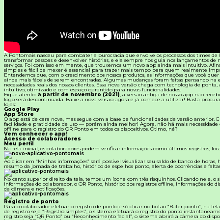
Materiais Gratuitos
Todos os Materiais Gratuitos
Confira nossos materiais
A Pontomais nasceu para combater a burocracia que envolve os processos dos times de 
E-book
transformar pessoas e desenvolver histórias, e ela sempre nos guia nos lançamentos de 
Aprofunde seu conhecimento
serviços. Foi com isso em mente, que trouxemos um novo app ainda mais intuitivo. Afina
simples e fácil de mexer é essencial para trazer mais tempo para quem realmente impo
Entendemos que, com o crescimento dos nossos produtos, as informações que você quer 
ainda mais fáceis de serem encontradas. Algumas mudanças foram feitas pensando na e
Ferramentas e Templates
necessidades reais dos nossos clientes. Essa nova versão chega com tecnologia de ponta, 
Para agilizar o seu trabalho
intuitivo, otimizado e com espaço garantido para novas funcionalidades.
Fique atento:
a partir de novembro (2021)
, a versão antiga de nosso app não receb
logo será descontinuada. Baixe a nova versão agora e já comece a utilizar! Basta procu
Infográfico
lojas:
Conteúdo prático e rápido
Google Play
App Store
O app está de cara nova, mas segue com a base de funcionalidades da versão anterior.
facilidade e praticidade de uso — porém ainda melhor! Agora, não há mais necessidade
Kits
offline para o registro do QR Ponto em todos os dispositivos. Ótimo, né?
Materiais centralizados
Vem conhecer o app!
Acesso de colaboradores
Meu perfil
Lives
Na tela inicial, os colaboradores podem verificar informações como últimos registros, loca
Ao clicar em “Minhas informações” será possível visualizar seu saldo de banco de horas, hi
Newsletters
resumo da jornada de trabalho, histórico de espelhos ponto, alerta de ocorrências e faltas
No canto superior direito da tela, temos um ícone com três risquinhos. Clicando nele, o s
informações do colaborador, o QR Ponto, histórico dos registros offline, informações do di
da câmera e notificações.
Registro de ponto
Para o colaborador efetuar o registro de ponto é só clicar no botão “Bater ponto”, na tel
de registro seja “Registro simples”, o sistema efetuará o registro do ponto instantanea
registro seja “QR Ponto” ou “Reconhecimento facial”, o sistema abrirá a câmera do dispos