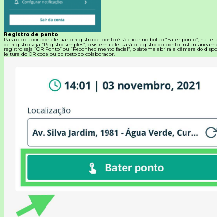
Registro de ponto
Para o colaborador efetuar o registro de ponto é só clicar no botão “Bater ponto”, na tel
de registro seja “Registro simples”, o sistema efetuará o registro do ponto instantanea
registro seja “QR Ponto” ou “Reconhecimento facial”, o sistema abrirá a câmera do dispos
leitura do QR code ou do rosto do colaborador.