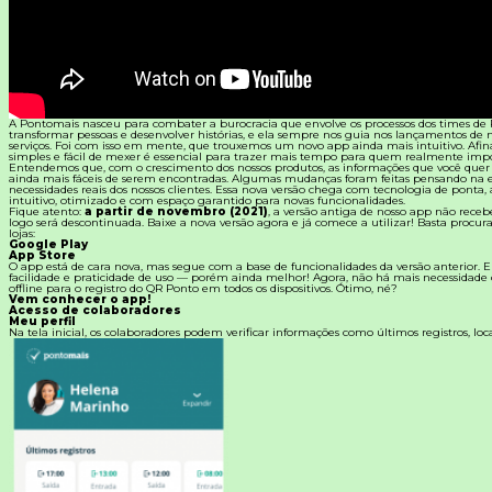
Materiais Gratuitos
Todos os Materiais Gratuitos
Confira nossos materiais
A Pontomais nasceu para combater a burocracia que envolve os processos dos times de 
E-book
transformar pessoas e desenvolver histórias, e ela sempre nos guia nos lançamentos de 
Aprofunde seu conhecimento
serviços. Foi com isso em mente, que trouxemos um novo app ainda mais intuitivo. Afina
simples e fácil de mexer é essencial para trazer mais tempo para quem realmente impo
Entendemos que, com o crescimento dos nossos produtos, as informações que você quer 
ainda mais fáceis de serem encontradas. Algumas mudanças foram feitas pensando na e
Ferramentas e Templates
necessidades reais dos nossos clientes. Essa nova versão chega com tecnologia de ponta, 
Para agilizar o seu trabalho
intuitivo, otimizado e com espaço garantido para novas funcionalidades.
Fique atento:
a partir de novembro (2021)
, a versão antiga de nosso app não receb
logo será descontinuada. Baixe a nova versão agora e já comece a utilizar! Basta procu
Infográfico
lojas:
Conteúdo prático e rápido
Google Play
App Store
O app está de cara nova, mas segue com a base de funcionalidades da versão anterior.
facilidade e praticidade de uso — porém ainda melhor! Agora, não há mais necessidade
Kits
offline para o registro do QR Ponto em todos os dispositivos. Ótimo, né?
Materiais centralizados
Vem conhecer o app!
Acesso de colaboradores
Meu perfil
Lives
Na tela inicial, os colaboradores podem verificar informações como últimos registros, loca
Newsletters