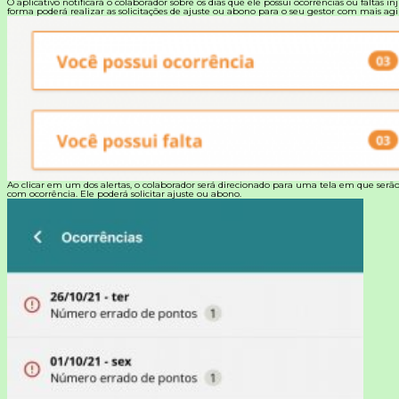
O aplicativo notificará o colaborador sobre os dias que ele possui ocorrências ou faltas inj
forma poderá realizar as solicitações de ajuste ou abono para o seu gestor com mais agi
Ao clicar em um dos alertas, o colaborador será direcionado para uma tela em que serão
com ocorrência. Ele poderá solicitar ajuste ou abono.