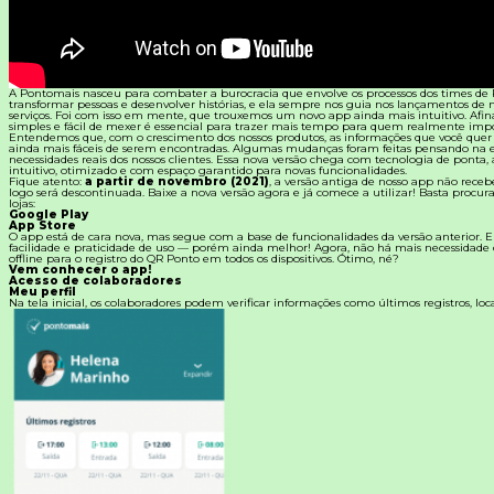
Materiais Gratuitos
Todos os Materiais Gratuitos
A Pontomais nasceu para combater a burocracia que envolve os processos dos times de 
Confira nossos materiais
transformar pessoas e desenvolver histórias, e ela sempre nos guia nos lançamentos de 
serviços. Foi com isso em mente, que trouxemos um novo app ainda mais intuitivo. Afina
simples e fácil de mexer é essencial para trazer mais tempo para quem realmente impo
E-book
Entendemos que, com o crescimento dos nossos produtos, as informações que você quer 
Aprofunde seu conhecimento
ainda mais fáceis de serem encontradas. Algumas mudanças foram feitas pensando na e
necessidades reais dos nossos clientes. Essa nova versão chega com tecnologia de ponta, 
intuitivo, otimizado e com espaço garantido para novas funcionalidades.
Fique atento:
a partir de novembro (2021)
, a versão antiga de nosso app não receb
Ferramentas e Templates
logo será descontinuada. Baixe a nova versão agora e já comece a utilizar! Basta procu
Para agilizar o seu trabalho
lojas:
Google Play
App Store
Infográfico
O app está de cara nova, mas segue com a base de funcionalidades da versão anterior.
Conteúdo prático e rápido
facilidade e praticidade de uso — porém ainda melhor! Agora, não há mais necessidade
offline para o registro do QR Ponto em todos os dispositivos. Ótimo, né?
Vem conhecer o app!
Kits
Acesso de colaboradores
Materiais centralizados
Meu perfil
Na tela inicial, os colaboradores podem verificar informações como últimos registros, loca
Lives
Newsletters