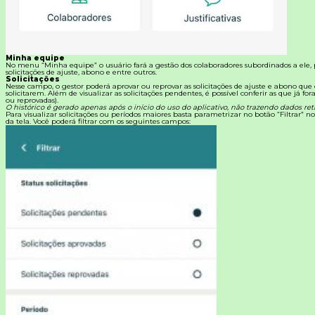
Minha equipe
No menu “Minha equipe” o usuário fará a gestão dos colaboradores subordinados a ele
solicitações de ajuste, abono e entre outros.
Solicitações
Nesse campo, o gestor poderá aprovar ou reprovar as solicitações de ajuste e abono que
solicitarem.
Além de visualizar as solicitações pendentes, é possível conferir as que já fo
ou reprovadas).
O histórico é gerado apenas após o início do uso do aplicativo, não trazendo dados retr
Para visualizar solicitações ou períodos maiores basta parametrizar no botão “Filtrar” no
da tela. Você poderá filtrar com os seguintes campos: