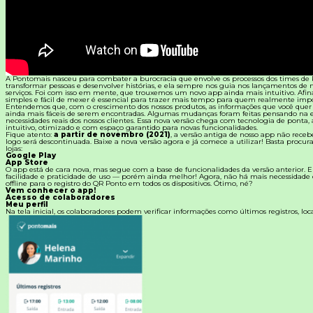
Materiais Gratuitos
Todos os Materiais Gratuitos
Confira nossos materiais
A Pontomais nasceu para combater a burocracia que envolve os processos dos times de 
E-book
transformar pessoas e desenvolver histórias, e ela sempre nos guia nos lançamentos de 
Aprofunde seu conhecimento
serviços. Foi com isso em mente, que trouxemos um novo app ainda mais intuitivo. Afina
simples e fácil de mexer é essencial para trazer mais tempo para quem realmente impo
Entendemos que, com o crescimento dos nossos produtos, as informações que você quer 
ainda mais fáceis de serem encontradas. Algumas mudanças foram feitas pensando na e
Ferramentas e Templates
necessidades reais dos nossos clientes. Essa nova versão chega com tecnologia de ponta, 
Para agilizar o seu trabalho
intuitivo, otimizado e com espaço garantido para novas funcionalidades.
Fique atento:
a partir de novembro (2021)
, a versão antiga de nosso app não receb
logo será descontinuada. Baixe a nova versão agora e já comece a utilizar! Basta procu
Infográfico
lojas:
Conteúdo prático e rápido
Google Play
App Store
O app está de cara nova, mas segue com a base de funcionalidades da versão anterior.
facilidade e praticidade de uso — porém ainda melhor! Agora, não há mais necessidade
Kits
offline para o registro do QR Ponto em todos os dispositivos. Ótimo, né?
Materiais centralizados
Vem conhecer o app!
Acesso de colaboradores
Meu perfil
Lives
Na tela inicial, os colaboradores podem verificar informações como últimos registros, loca
Newsletters