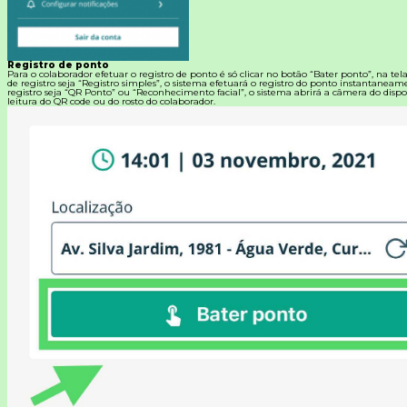
Registro de ponto
Para o colaborador efetuar o registro de ponto é só clicar no botão “Bater ponto”, na tel
de registro seja “Registro simples”, o sistema efetuará o registro do ponto instantanea
registro seja “QR Ponto” ou “Reconhecimento facial”, o sistema abrirá a câmera do dispos
leitura do QR code ou do rosto do colaborador.