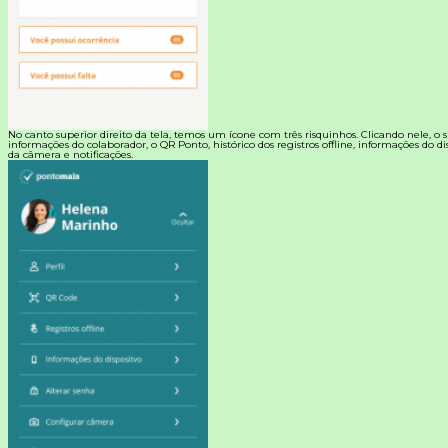
No canto superior direito da tela, temos um ícone com três risquinhos. Clicando nele, o s
informações do colaborador, o QR Ponto, histórico dos registros offline, informações do di
da câmera e notificações.