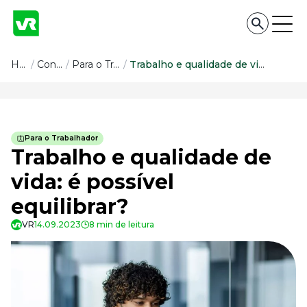
Conteúdo
Home
/
Conteúdo
/
Para o Trabalhador
/
Trabalho e qualidade de vida: é possível equilibrar?
Conteúdo
Todas as categorias
Para o Trabalhador
Confira nossos conteúdos
Trabalho e qualidade de
Empreendedorismo
vida: é possível
Impulsione o seu negócio
equilibrar?
Legislação
Fique por dentro da lei
VR
14.09.2023
8 min de leitura
Pessoas e Cultura
Aprimore a cultura organizacional
Educação Financeira
Saiba como gerenciar o seu dinheiro
Para o Trabalhador