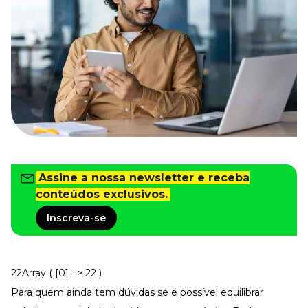
Tudo para facilitar a rotina
Imprensa
VR na Imprensa
Cursos
Cursos
Todos os Cursos
Explore o nosso acervo
Departamento Pessoal
Assine a nossa newsletter e receba
Para simplificar os processos
conteúdos exclusivos.
Gestão de Empresas e Negócios
Eleve os resultados da organização
Inscreva-se
Gestão de Pessoas e Liderança
Capacitação com especialistas
Recursos Humanos
22Array ( [0] => 22 )
Fortaleça a cultura organizacional
Para quem ainda tem dúvidas se é possível equilibrar
Treinamento de Produto