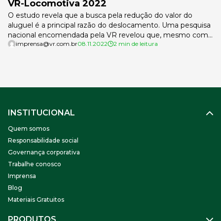
VR-Locomotiva 2022
O estudo revela que a busca pela redução do valor do
aluguel é a principal razão do deslocamento. Uma pesquisa
nacional encomendada pela VR revelou que, mesmo com
imprensa@vr.com.br
08.11.2022
2 min de leitura
o fim do distanciamento social, os comércios ainda lidam
com os impactos da crise agravada pela pandemia e
buscam se adequar para manter suas portas abertas. O […]
INSTITUCIONAL
Quem somos
Responsabilidade social
Governança corporativa
Trabalhe conosco
Imprensa
Blog
Materiais Gratuitos
PRODUTOS