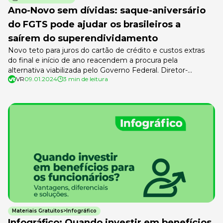
Ano-Novo sem dívidas: saque-aniversário
do FGTS pode ajudar os brasileiros a
saírem do superendividamento
Novo teto para juros do cartão de crédito e custos extras
do final e início de ano reacendem a procura pela
alternativa viabilizada pelo Governo Federal. Diretor-
VR
09.01.2024
3 min de leitura
executivo da VR fala sobre produto da empresa que
oferece crédito fácil com uma das menores taxas de juros
do mercado. Segundo a Pesquisa de Endividamento e
Inadimplência do […]
Materiais Gratuitos>Infográfico
Infográfico: Quando investir em benefícios