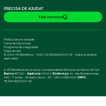
PRECISA DE AJUDA?
Fale conosco
Política de privacidade
Canal de Denúncias
Programa de Integridade
Mapa do site
© 2024 VR Benefícios - CNPJ 02.535.864/0001-33 - Todos os direitos
reservados
A VR Benefícios atua como Correspondente Bancário do Banco VR S/A
Banco nº:
610 -
Agência:
0001-9
Endereço:
Av. dos Bandeirantes,
460 - 1º andar - Brooklin Novo - SP - CEP 04553-900
CNPJ:
78.626.983/0001-63