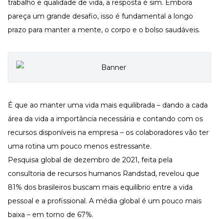
Desenvolva a sua equipe
trabalho e qualidade de vida, a resposta é sim. Embora
pareça um grande desafio, isso é fundamental a longo
Materiais Gratuitos
prazo para manter a mente, o corpo e o bolso saudáveis.
Materiais Gratuitos
Todos os Materiais Gratuitos
Confira nossos materiais
E-book
Aprofunde seu conhecimento
É que ao manter uma vida mais equilibrada – dando a cada
área da vida a importância necessária e contando com os
Ferramentas e Templates
Para agilizar o seu trabalho
recursos disponíveis na empresa – os colaboradores vão ter
Infográfico
uma rotina um pouco menos estressante.
Conteúdo prático e rápido
Pesquisa global de dezembro de 2021, feita pela
Kits
consultoria de recursos humanos Randstad
, revelou que
Materiais centralizados
81% dos brasileiros buscam mais equilíbrio entre a vida
Lives
pessoal e a profissional. A média global é um pouco mais
Newsletters
baixa – em torno de 67%.