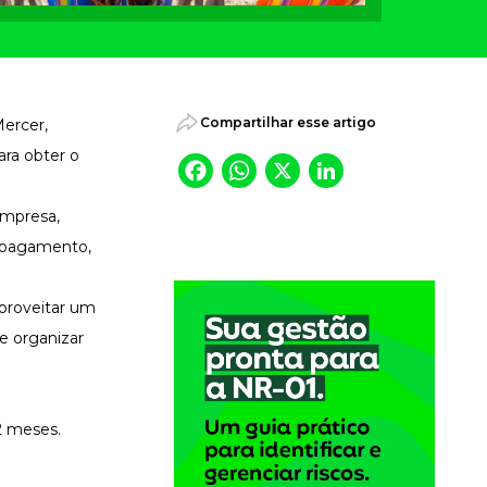
Compartilhar esse artigo
Mercer,
ara obter o
Facebook
WhatsApp
X
LinkedI
empresa,
e pagamento,
aproveitar um
e organizar
12 meses.