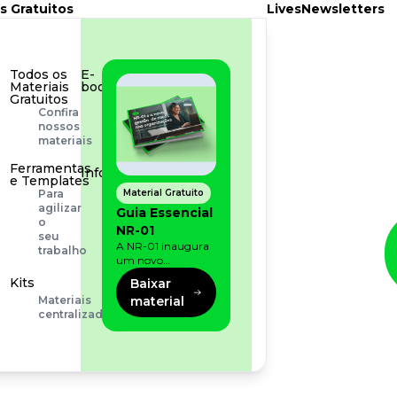
s Gratuitos
Lives
Newsletters
Todos os
E-
Materiais
book
Gratuitos
Aprofunde
Confira
seu
nossos
conhecimento
materiais
Ferramentas
Infográfico
e Templates
Conteúdo
Material Gratuito
Para
prático
agilizar
Guia Essencial
e
o
NR-01
rápido
seu
A NR-01 inaugura
trabalho
um novo
momento na
Kits
Baixar
prevenção de riscos:
material
Materiais
agora, além dos
centralizados
fatores físicos e
operacionais, as
empresas precisam
olhar também
para os riscos
organizacionais e