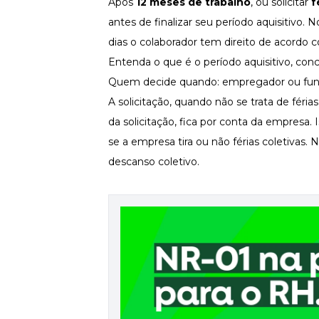
Após
12 meses de trabalho
, ou solicitar
f
Fortaleça a cultura organizacional
antes de finalizar seu período aquisitivo.
Treinamento de Produto
dias o colaborador tem direito de acordo
Desenvolva a sua equipe
Entenda o que é o período aquisitivo, conce
Materiais Gratuitos
Quem decide quando: empregador ou fun
Materiais Gratuitos
A solicitação, quando não se trata de férias
da solicitação, fica por conta da empresa
se a empresa tira ou não férias coletivas.
Todos os Materiais Gratuitos
Confira nossos materiais
descanso coletivo.
E-book
Aprofunde seu conhecimento
Ferramentas e Templates
Para agilizar o seu trabalho
Infográfico
Conteúdo prático e rápido
Kits
Materiais centralizados
Lives