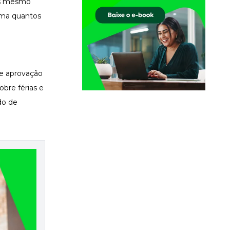
ias mesmo
orma quantos
l e aprovação
bre férias e
do de