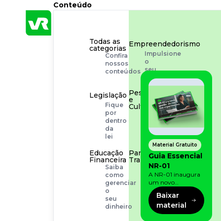
Conteúdo
Todas as
Empreendedorismo
categorias
Impulsione
Confira
o
nossos
seu
conteúdos
negócio
Pessoas
Legislação
e
Fique
Cultura
por
Aprimore
dentro
a
da
cultura
lei
organizacional
Material Gratuito
Educação
Para o
Guia Essencial
Financeira
Trabalhador
NR-01
Saiba
Tudo
A NR-01 inaugura
como
para
um novo
gerenciar
facilitar
momento na
o
a
Baixar
prevenção de riscos:
seu
rotina
material
agora, além dos
dinheiro
fatores físicos e