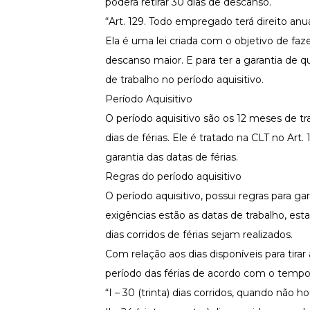
poderá retirar 30 dias de descanso.
“
Art. 129
.
Todo empregado terá direito anu
Ela é uma lei criada com o objetivo de fa
descanso maior. E para ter a garantia de qu
de trabalho no período aquisitivo.
Período Aquisitivo
O período aquisitivo são os 12 meses de tra
dias de férias. Ele é tratado na
CLT no Art. 
garantia das datas de férias.
Regras do período aquisitivo
O período aquisitivo, possui regras para ga
exigências estão as datas de trabalho, es
dias corridos de férias sejam realizados.
Com relação aos dias disponíveis para tirar
período das férias de acordo com o tempo d
“I – 30 (trinta) dias corridos, quando não h