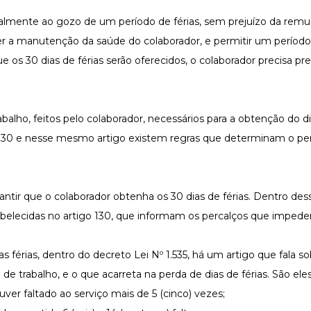
almente ao gozo de um período de férias, sem prejuízo da remu
zer a manutenção da saúde do colaborador, e permitir um períod
e os 30 dias de férias serão oferecidos, o colaborador precisa pre
balho, feitos pelo colaborador, necessários para a obtenção do di
130
e nesse mesmo artigo existem regras que determinam o per
rantir que o colaborador obtenha os 30 dias de férias. Dentro des
tabelecidas no artigo 130, que informam os percalços que imped
 as férias, dentro do decreto
Lei Nº 1.535,
há um artigo que fala so
e trabalho, e o que acarreta na perda de dias de férias. São ele
ouver faltado ao serviço mais de 5 (cinco) vezes;