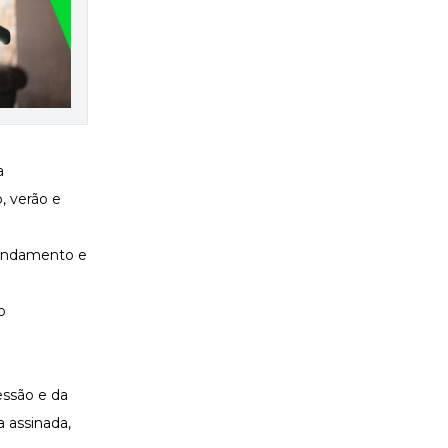
a
, verão e
agendamento e
 o
essão e da
a assinada,