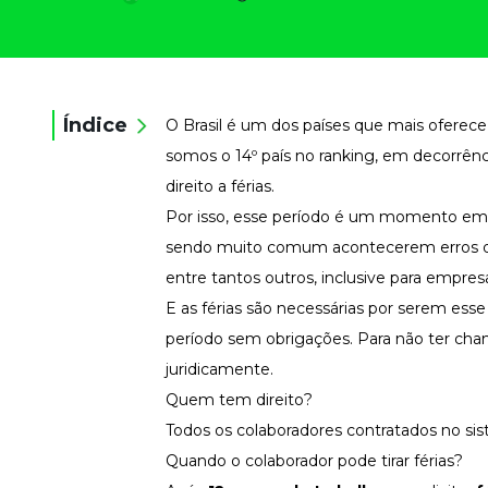
Saiba como gerenciar o seu dinheiro
Para o Trabalhador
Tudo para facilitar a rotina
Imprensa
VR na Imprensa
Índice
O Brasil é um dos países que mais oferece 
somos o 14º país no ranking, em decorrênc
Cursos
direito a férias.
Cursos
Por isso, esse período é um momento em 
sendo muito comum acontecerem erros de
entre tantos outros, inclusive para empres
Todos os Cursos
Explore o nosso acervo
E as férias são necessárias por serem ess
Departamento Pessoal
período sem obrigações. Para não ter cha
Para simplificar os processos
juridicamente.
Gestão de Empresas e Negócios
Eleve os resultados da organização
Quem tem direito?
Todos os colaboradores contratados no sis
Gestão de Pessoas e Liderança
Capacitação com especialistas
Quando o colaborador pode tirar férias?
Recursos Humanos