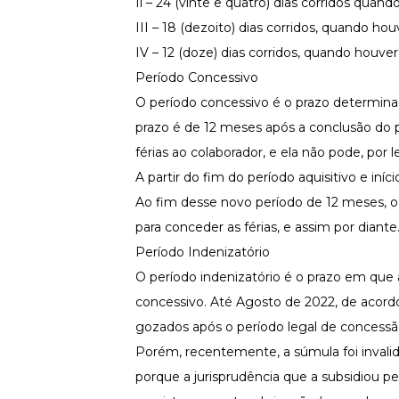
Il – 24 (vinte e quatro) dias corridos quando
III – 18 (dezoito) dias corridos, quando houv
IV – 12 (doze) dias corridos, quando houver 
Período Concessivo
O período concessivo é o prazo determinad
prazo é de 12 meses após a conclusão do p
férias ao colaborador, e ela não pode, por l
A partir do fim do período aquisitivo e in
Ao fim desse novo período de 12 meses, o 
para conceder as férias, e assim por diante
Período Indenizatório
O período indenizatório é o prazo em que 
concessivo. Até Agosto de 2022, de acordo 
gozados após o período legal de concess
Porém, recentemente, a
súmula foi invali
porque a jurisprudência que a subsidiou p