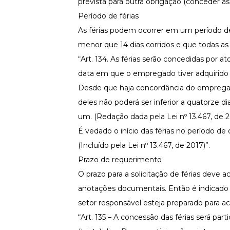
prevista para outra obrigação (conceder as 
Período de férias
As férias podem ocorrer em um período de
menor que 14 dias corridos e que todas as
“
Art. 134
.
As férias serão concedidas por 
data em que o empregado tiver adquirido 
Desde que haja concordância do empregado
deles não poderá ser inferior a quatorze di
um. (Redação dada pela
Lei nº 13.467, de 
É vedado o início das férias no período d
(Incluído pela Lei nº 13.467, de 2017)”.
Prazo de requerimento
O prazo para a solicitação de férias dev
anotações documentais. Então é indicado q
setor responsável esteja preparado para ac
“
Art. 135
– A concessão das férias será par