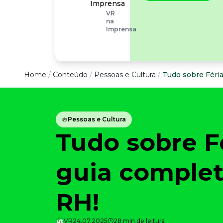
operacionais, as
Imprensa
empresas precisam
VR
olhar também
na
para os riscos
Imprensa
organizacionais e
psicossociais.
Conteúdo
Home
/
Conteúdo
/
Pessoas e Cultura
/
Tudo sobre Féria
Conteúdo
Pessoas e Cultura
Todas as categorias
Tudo sobre Fé
Confira nossos conteúdos
Empreendedorismo
Impulsione o seu negócio
guia complet
Legislação
Fique por dentro da lei
RH!
Pessoas e Cultura
Aprimore a cultura organizacional
VR
24.07.2025
28 min de leitura
Educação Financeira