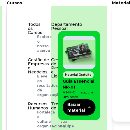
Cursos
Materiai
Todos
Departamento
os
Pessoal
Cursos
Para
Explore
simplificar
o
os
nosso
processos
acervo
Gestão de
Gestão
Empresas
de
e
Pessoas
Negócios
e
Material Gratuito
Liderança
Eleve
Capacitação
Guia Essencial
os
com
resultados
NR-01
especialistas
da
A NR-01 inaugura
organização
um novo
momento na
Recursos
Treinamento
Baixar
prevenção de riscos:
Humanos
de Produto
material
agora, além dos
Fortaleça
Desenvolva
fatores físicos e
a
a
operacionais, as
cultura
sua
empresas precisam
organizacional
equipe
olhar também