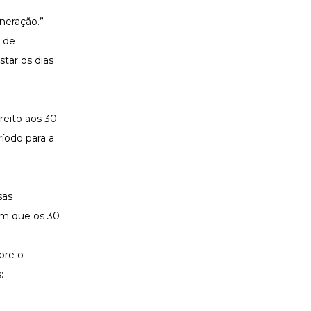
neração.”
o de
star os dias
reito aos 30
íodo para a
sas
em que os 30
bre o
s: