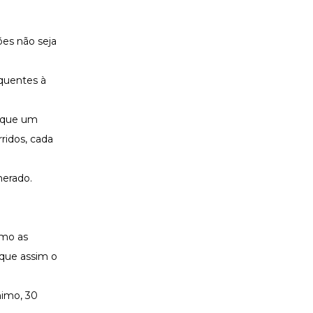
ões não seja
quentes à
o que um
rridos, cada
nerado.
omo as
 que assim o
nimo, 30