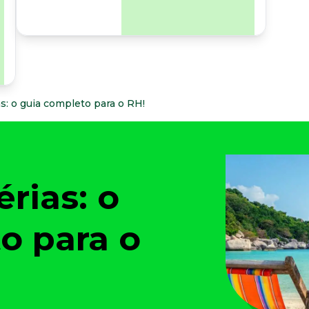
para os riscos
organizacionais e
psicossociais.
s: o guia completo para o RH!
rias: o
o para o