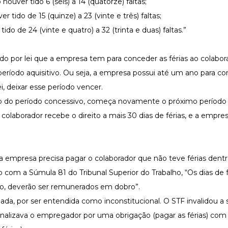
 houver tido 6 (seis) a 14 (quatorze) faltas;
er tido de 15 (quinze) a 23 (vinte e três) faltas;
tido de 24 (vinte e quatro) a 32 (trinta e duas) faltas.”
o por lei que a empresa tem para conceder as férias ao colabor
eríodo aquisitivo. Ou seja, a empresa possui até um ano para co
ei, deixar esse período vencer.
ício do período concessivo, começa novamente o próximo período a
colaborador recebe o direito a mais 30 dias de férias, e a empr
.
a empresa precisa pagar o colaborador que não teve férias dent
com a Súmula 81 do Tribunal Superior do Trabalho, “Os dias de f
ão, deverão ser remunerados em dobro”.
dada
, por ser entendida como inconstitucional. O STF invalidou a
enalizava o empregador por uma obrigação (pagar as férias) com