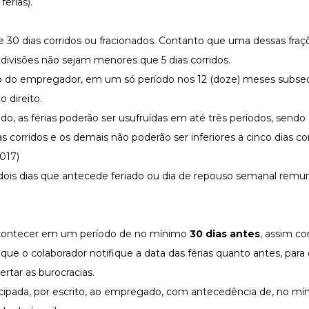
férias).
 30 dias corridos ou fracionados. Contanto que uma dessas fraç
 divisões não sejam menores que 5 dias corridos.
ato do empregador, em um só período nos 12 (doze) meses subse
o direito.
, as férias poderão ser usufruídas em até três períodos, send
as corridos e os demais não poderão ser inferiores a cinco dias co
2017
)
e dois dias que antecede feriado ou dia de repouso semanal remu
e acontecer em um período de no mínimo
30 dias antes
, assim c
ue o colaborador notifique a data das férias quanto antes, para
ertar as burocracias.
ticipada, por escrito, ao empregado, com antecedência de, no mí