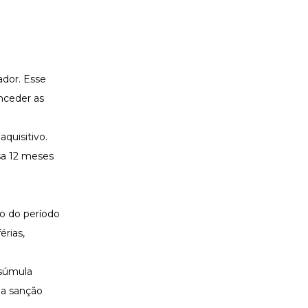
ador. Esse
nceder as
quisitivo.
esa 12 meses
ro do período
érias,
 súmula
 a sanção