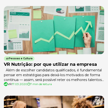
fundamental para entender como eles podem contribuir
para o desenvolvimento empresarial. Pensando nisso,
preparamos este artigo com […]
Pessoas e Cultura
VR Nutrição: por que utilizar na empresa
Além de escolher candidatos qualificados, é fundamental
pensar em estratégias para deixá-los motivados de forma
contínua — assim, será possível reter os melhores talentos
VR
17.03.2020
7 min de leitura
por mais tempo em sua empresa, concorda? Nesse
sentido, contar com um recurso como o VR Nutrição
tende a ser extremamente vantajoso para o sucesso do
negócio. Pensando nisso, preparamos […]