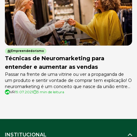
Empreendedorismo
Técnicas de Neuromarketing para
entender e aumentar as vendas
Passar na frente de uma vitrine ou ver a propaganda de
um produto e sentir vontade de comprar tem explicação! O
neuromarketing é um conceito que nasce da união entre
VR
19.07.2021
3 min de leitura
neurologia e marketing com o objetivo de entender como
determinadas ações são capazes de influenciar no
comportamento e decisão de compra do cliente. Quem
chegou […]
INSTITUCIONAL