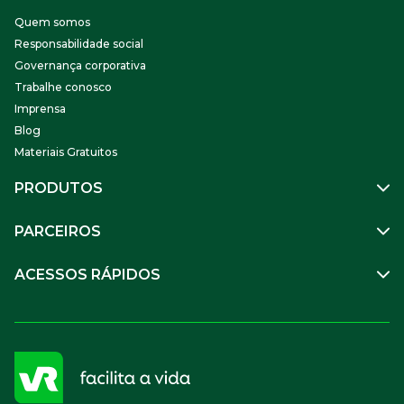
Quem somos
Responsabilidade social
Governança corporativa
Trabalhe conosco
Imprensa
Blog
Materiais Gratuitos
PRODUTOS
Gestão de Pessoas
PARCEIROS
Benefícios
Mobilidade
Empresa Parceira
ACESSOS RÁPIDOS
Soluções Financeiras
Parceiro VR
SuperPortal VR
Aceitar VR
Sou trabalhador
Compre Online
APP VR Estabelecimentos
Sou empresa
Cadastro para Adquirentes
Sou estabelecimento
FAQ
Termos de Uso