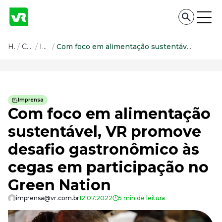
Conteúdo
Home
/
Conteúdo
/
Imprensa
/
Com foco em alimentação sustentável, VR promove desafio gastronômico às cegas em participação no Green Nation
Conteúdo
Todas as categorias
Imprensa
Confira nossos conteúdos
Com foco em alimentação
Empreendedorismo
sustentável, VR promove
Impulsione o seu negócio
desafio gastronômico às
Legislação
Fique por dentro da lei
cegas em participação no
Pessoas e Cultura
Aprimore a cultura organizacional
Green Nation
Educação Financeira
imprensa@vr.com.br
12.07.2022
5 min de leitura
Saiba como gerenciar o seu dinheiro
Para o Trabalhador