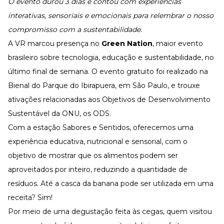
O evento durou 3 dias e contou com experiências
Desenvolva a sua equipe
interativas, sensoriais e emocionais para relembrar o nosso
Materiais Gratuitos
compromisso com a sustentabilidade.
Materiais Gratuitos
A VR marcou presença no
Green Nation
, maior evento
brasileiro sobre tecnologia, educação e sustentabilidade, no
último final de semana. O evento gratuito foi realizado na
Todos os Materiais Gratuitos
Confira nossos materiais
Bienal do Parque do Ibirapuera, em São Paulo, e trouxe
E-book
ativações relacionadas aos Objetivos de Desenvolvimento
Aprofunde seu conhecimento
Sustentável da ONU, os ODS.
Ferramentas e Templates
Com a estação Sabores e Sentidos, oferecemos uma
Para agilizar o seu trabalho
experiência educativa, nutricional e sensorial, com o
Infográfico
Conteúdo prático e rápido
objetivo de mostrar que os alimentos podem ser
aproveitados por inteiro, reduzindo a quantidade de
Kits
Materiais centralizados
resíduos. Até a casca da banana pode ser utilizada em uma
Lives
receita? Sim!
Por meio de uma degustação feita às cegas, quem visitou
Newsletters