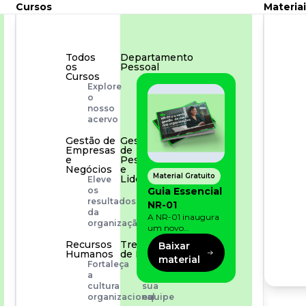
Cursos
Materiai
Todos
Departamento
os
Pessoal
Cursos
Para
Explore
simplificar
o
os
nosso
processos
acervo
Gestão de
Gestão
Empresas
de
e
Pessoas
Negócios
e
Material Gratuito
Liderança
Eleve
Capacitação
Guia Essencial
os
com
resultados
NR-01
especialistas
da
A NR-01 inaugura
organização
um novo
momento na
Recursos
Treinamento
Baixar
prevenção de riscos:
Humanos
de Produto
material
agora, além dos
Fortaleça
Desenvolva
fatores físicos e
a
a
operacionais, as
cultura
sua
empresas precisam
organizacional
equipe
olhar também