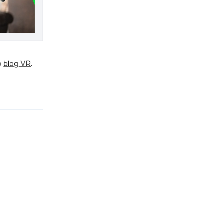
o
blog VR
.