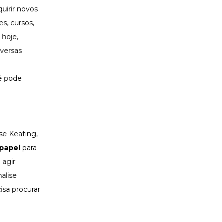
uirir novos
s, cursos,
 hoje,
versas
cê pode
se Keating,
 papel
para
 agir
nalise
cisa procurar