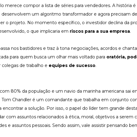
ulo merece compor a lista de séries para vendedores. A história
ue desenvolvem um algoritmo transformador e agora precisam dec
er o projeto. No momento específico, o investidor declina da pr
senvolvido, o que implicaria em
riscos para a sua empresa
.
e passa nos bastidores e traz à tona negociações, acordos e chan
dicada para quem busca um olhar mais voltado para
oratória, pod
r colegas de trabalho e
equipes de sucesso
.
 com 80% da população e um navio da marinha americana sai e
de. Tom Chandler é um comandante que trabalha em conjunto com
 a encontrar a solução. Por isso, o papel do líder tem grande des
lidar com assuntos relacionados à ética, moral, objetivos a serem
ades e assuntos pessoais. Sendo assim, vale assistir pensando be