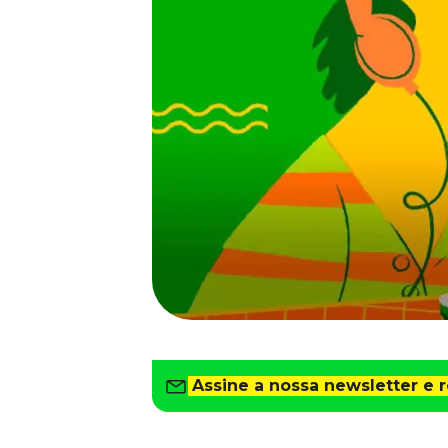
Saiba como gerenciar o seu dinheiro
Para o Trabalhador
Tudo para facilitar a rotina
Imprensa
VR na Imprensa
Cursos
Cursos
Todos os Cursos
Explore o nosso acervo
Departamento Pessoal
Para simplificar os processos
Gestão de Empresas e Negócios
Eleve os resultados da organização
Assine a nossa newsletter e 
Gestão de Pessoas e Liderança
Capacitação com especialistas
Recursos Humanos