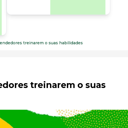
para os riscos
organizacionais e
psicossociais.
vendedores treinarem o suas habilidades
edores treinarem o suas