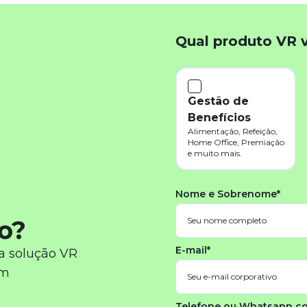
Qual produto VR 
Gestão de
Benefícios
Alimentação, Refeição,
Home Office, Premiação
e muito mais.
Nome e Sobrenome*
o?
E-mail*
a solução VR
em
Telefone ou Whatsapp c