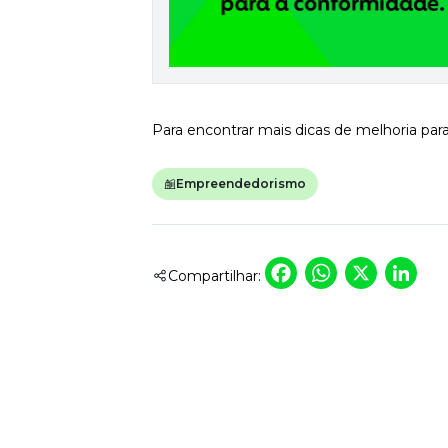
Para encontrar mais dicas de melhoria pa
Empreendedorismo
Faceboo
Whats
X
L
Compartilhar: