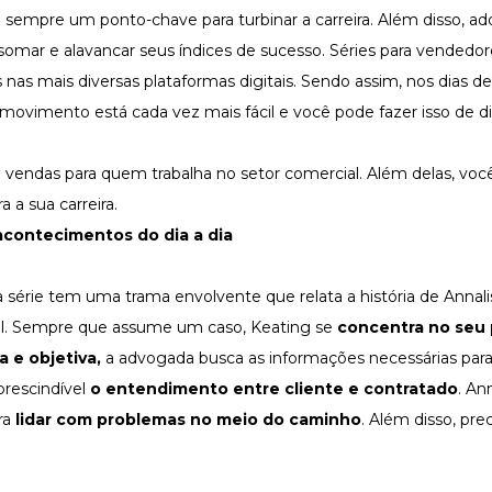
é sempre um ponto-chave para turbinar a carreira. Além disso, adq
mar e alavancar seus índices de sucesso. Séries para vendedore
 nas mais diversas plataformas digitais. Sendo assim, nos dias de
vimento está cada vez mais fácil e você pode fazer isso de di
re vendas para quem trabalha no setor comercial. Além delas, vo
 a sua carreira.
contecimentos do dia a dia
 série tem uma trama envolvente que relata a história de Annali
l. Sempre que assume um caso, Keating se
concentra no seu
a e objetiva,
a advogada busca as informações necessárias para
prescindível
o entendimento entre cliente e contratado
. An
ra
lidar com problemas no meio do caminho
. Além disso, pre