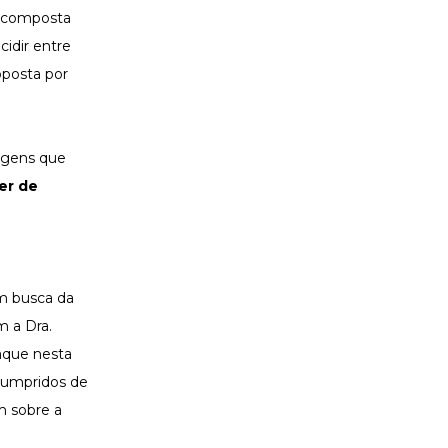
 é composta
idir entre
oposta por
tagens que
er de
m busca da
 a Dra.
taque nesta
 cumpridos de
m sobre a