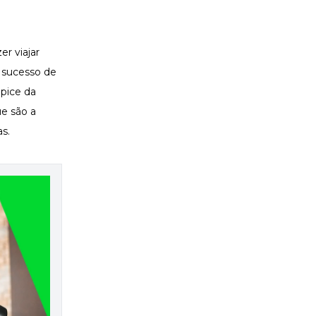
er viajar
e sucesso de
pice da
e são a
as.