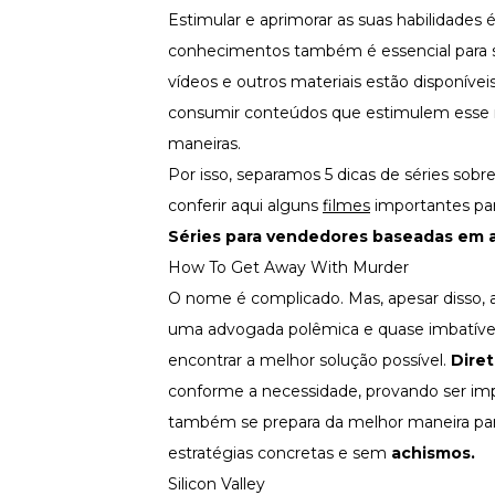
Fortaleça a cultura organizacional
Estimular e aprimorar as suas habilidades 
conhecimentos também é essencial para so
Treinamento de Produto
Desenvolva a sua equipe
vídeos e outros materiais estão disponíveis
Materiais Gratuitos
consumir conteúdos que estimulem esse mo
maneiras.
Materiais Gratuitos
Por isso, separamos 5 dicas de séries sob
conferir aqui alguns
filmes
importantes para
Todos os Materiais Gratuitos
Séries para vendedores baseadas em a
Confira nossos materiais
How To Get Away With Murder
E-book
Aprofunde seu conhecimento
O nome é complicado. Mas, apesar disso, a
uma advogada polêmica e quase imbatíve
Ferramentas e Templates
Para agilizar o seu trabalho
encontrar a melhor solução possível.
Diret
Infográfico
conforme a necessidade, provando ser im
Conteúdo prático e rápido
também se prepara da melhor maneira pa
Kits
estratégias concretas e sem
achismos.
Materiais centralizados
Silicon Valley
Lives