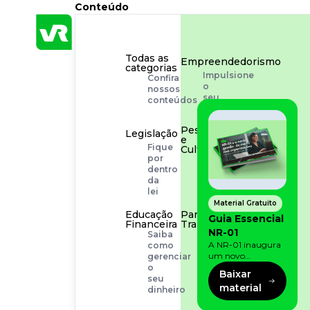
Conteúdo
Todas as
Empreendedorismo
categorias
Impulsione
Confira
o
nossos
seu
conteúdos
negócio
Pessoas
Legislação
e
Fique
Cultura
por
Aprimore
dentro
a
da
cultura
lei
organizacional
Material Gratuito
Educação
Para o
Guia Essencial
Financeira
Trabalhador
NR-01
Saiba
Tudo
A NR-01 inaugura
como
para
um novo
gerenciar
facilitar
momento na
o
a
Baixar
prevenção de riscos:
seu
rotina
material
agora, além dos
dinheiro
fatores físicos e