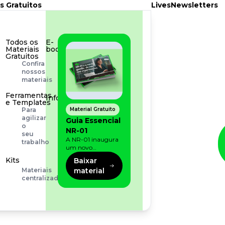
s Gratuitos
Lives
Newsletters
Todos os
E-
Materiais
book
Gratuitos
Aprofunde
Confira
seu
nossos
conhecimento
materiais
Ferramentas
Infográfico
e Templates
Conteúdo
Material Gratuito
Para
prático
agilizar
Guia Essencial
e
o
NR-01
rápido
seu
A NR-01 inaugura
trabalho
um novo
momento na
Kits
Baixar
prevenção de riscos:
material
Materiais
agora, além dos
centralizados
fatores físicos e
operacionais, as
empresas precisam
olhar também
para os riscos
organizacionais e