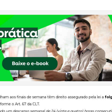
alham aos finais de semana têm direito assegurado pela lei a
fol
nforme o Art. 67 da CLT.
do um descanso semanal de 24 (vinte e quatro) horas consecutiv