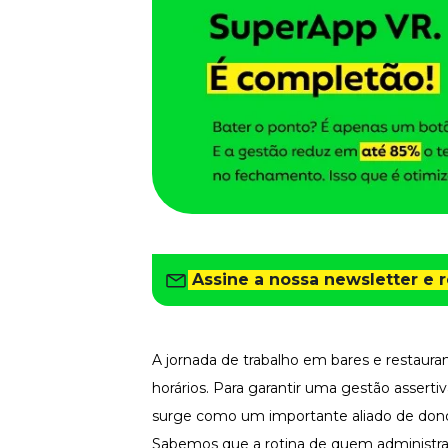
Saiba como gerenciar o seu dinheiro
Para o Trabalhador
Tudo para facilitar a rotina
Imprensa
VR na Imprensa
Cursos
Cursos
Todos os Cursos
Explore o nosso acervo
Assine a nossa newsletter e 
Departamento Pessoal
Para simplificar os processos
Gestão de Empresas e Negócios
A jornada de trabalho em bares e restaura
Eleve os resultados da organização
horários. Para garantir uma gestão asserti
Gestão de Pessoas e Liderança
Capacitação com especialistas
surge como um importante aliado de dono
Sabemos que a rotina de quem administra b
Recursos Humanos