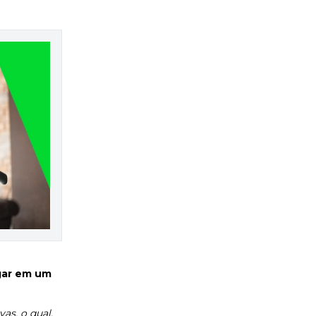
gar em um
as, o qual,