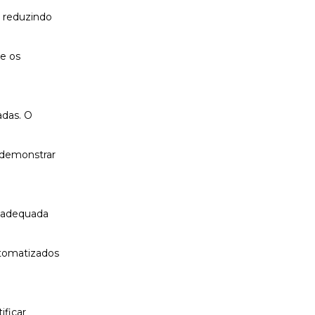
, reduzindo
ue os
adas. O
 demonstrar
a adequada
automatizados
ificar