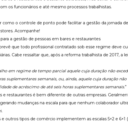
 com os funcionários e até mesmo processos trabalhistas.
r como o controle de ponto pode facilitar a gestão da jornada de
estores. Acompanhe!
 para a gestão de pessoas em bares e restaurantes
) prevê que todo profissional contratado sob esse regime deve c
árias. Cabe ressaltar que, após a reforma trabalhista de 2017, a 
alho em regime de tempo parcial aquele cuja duração não exceda
ras suplementares semanais, ou, ainda, aquele cuja duração não
ilidade de acréscimo de até seis horas suplementares semanais.
”
 e restaurantes é bem diferente de outras empresas. Geralment
 gerando mudanças na escala para que nenhum colaborador ultr
i.
s e outros tipos de comércio implementem as escalas 5×2 e 6×1 