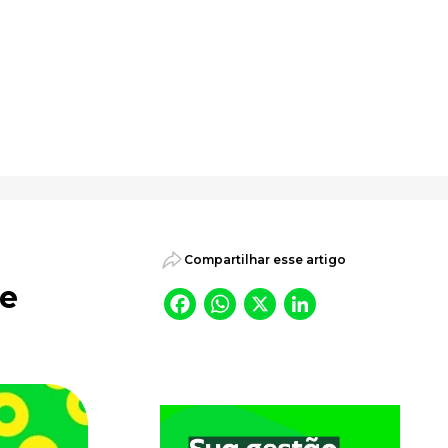
psicossociais.
Compartilhar esse artigo
 e
Facebook
WhatsApp
X
LinkedI