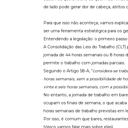
Fortaleça a cultura organizacional
de lado pode gerar dor de cabeça, atritos
Treinamento de Produto
Desenvolva a sua equipe
Para que isso não aconteça, vamos explica
Materiais Gratuitos
ser uma ferramenta estratégica para os g
Materiais Gratuitos
Entendendo a legislação: o primeiro passo
A Consolidação das Leis do Trabalho (CLT
jornada de 44 horas semanais ou 8 horas di
Todos os Materiais Gratuitos
permite o trabalho com jornadas parciais.
Confira nossos materiais
Segundo o Artigo 58-A, “
considera-se trab
E-book
Aprofunde seu conhecimento
horas semanais, sem a possibilidade de ho
Ferramentas e Templates
vinte e seis horas semanais, com a possib
Para agilizar o seu trabalho
No entanto, a
jornada de trabalho
em bares
Infográfico
ocupam os finais de semana, o que acaba
Conteúdo prático e rápido
horas semanais de trabalho previstas em le
Kits
Materiais centralizados
Por isso, é comum que bares, restaurante
tópico vamos falar mais sobre elas).
Lives