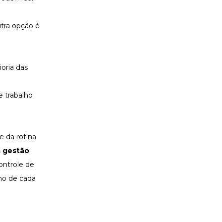
utra opção é
oria das
e trabalho
e da rotina
a gestão
.
ontrole de
lho de cada