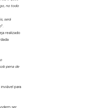
go, no todo
s, será
o
”.
ja realizado
rdada
uo
sob pena de
inviável para
s podem ser