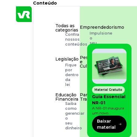
Conteúdo
Todas as
Empreendedorismo
categorias
Impulsione
Confira
o
nossos
seu
conteúdos
negócio
Pessoas
Legislação
e
Fique
Cultura
por
Aprimore
dentro
a
da
cultura
lei
organizacional
Material Gratuito
Educação
Para o
Guia Essencial
Financeira
Trabalhador
NR-01
Saiba
Tudo
A NR-01 inaugura
como
para
um novo
gerenciar
facilitar
momento na
o
a
Baixar
prevenção de riscos:
seu
rotina
material
agora, além dos
dinheiro
fatores físicos e