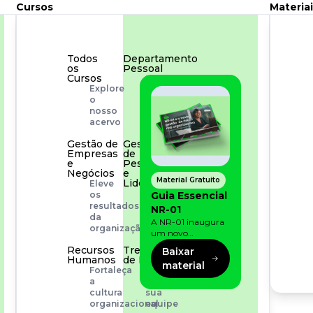
Cursos
Materiai
Todos
Departamento
os
Pessoal
Cursos
Para
Explore
simplificar
o
os
nosso
processos
acervo
Gestão de
Gestão
Empresas
de
e
Pessoas
Negócios
e
Material Gratuito
Liderança
Eleve
Capacitação
Guia Essencial
os
com
resultados
NR-01
especialistas
da
A NR-01 inaugura
organização
um novo
momento na
Recursos
Treinamento
Baixar
prevenção de riscos:
Humanos
de Produto
material
agora, além dos
Fortaleça
Desenvolva
fatores físicos e
a
a
operacionais, as
cultura
sua
empresas precisam
organizacional
equipe
olhar também