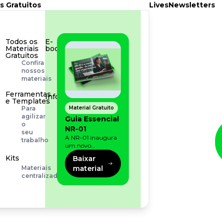
s Gratuitos
Lives
Newsletters
Todos os
E-
Materiais
book
Gratuitos
Aprofunde
Confira
seu
nossos
conhecimento
materiais
Ferramentas
Infográfico
e Templates
Conteúdo
Material Gratuito
Para
prático
agilizar
Guia Essencial
e
o
NR-01
rápido
seu
A NR-01 inaugura
trabalho
um novo
momento na
Kits
Baixar
prevenção de riscos:
material
Materiais
agora, além dos
centralizados
fatores físicos e
operacionais, as
empresas precisam
olhar também
para os riscos
organizacionais e