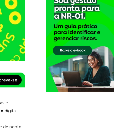
creva-se
as e
to
digital
le de ponto