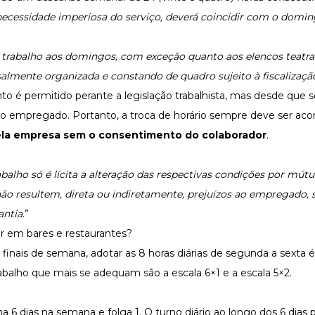
necessidade imperiosa do serviço, deverá coincidir com o domin
 trabalho aos domingos, com exceção quanto aos elencos teatrai
almente organizada e constando de quadro sujeito à fiscalizaçã
 é permitido perante a legislação trabalhista, mas desde que se
o empregado. Portanto, a troca de horário sempre deve ser aco
ela empresa sem o consentimento do colaborador
.
abalho só é lícita a alteração das respectivas condições por mút
ão resultem, direta ou indiretamente, prejuízos ao empregado, 
antia
.”
ar em bares e restaurantes?
inais de semana, adotar as 8 horas diárias de segunda a sexta é 
abalho que mais se adequam são a escala 6×1 e a escala 5×2.
lha 6 dias na semana e folga 1. O turno diário ao longo dos 6 dia