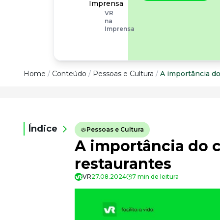
operacionais, as
Imprensa
empresas precisam
VR
olhar também
na
para os riscos
Imprensa
organizacionais e
psicossociais.
Conteúdo
Home
/
Conteúdo
/
Pessoas e Cultura
/
A importância do
Conteúdo
Todas as categorias
Índice
Pessoas e Cultura
Confira nossos conteúdos
A importância do c
Empreendedorismo
Impulsione o seu negócio
restaurantes
Legislação
VR
27.08.2024
7 min de leitura
Fique por dentro da lei
Pessoas e Cultura
Aprimore a cultura organizacional
Educação Financeira