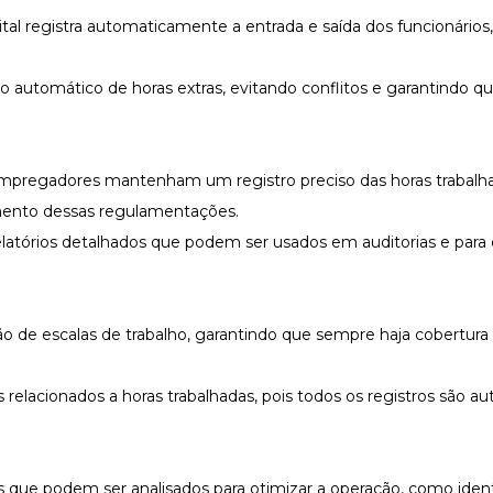
ital registra automaticamente a entrada e saída dos funcionários
o automático de horas extras, evitando conflitos e garantindo q
empregadores mantenham um registro preciso das horas trabalh
rimento dessas regulamentações.
elatórios detalhados que podem ser usados em auditorias e para
stão de escalas de trabalho, garantindo que sempre haja cobertur
s relacionados a horas trabalhadas, pois todos os registros são 
 que podem ser analisados para otimizar a operação, como ident