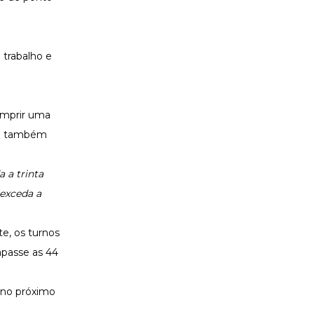
 trabalho e
umprir uma
lei também
 a trinta
 exceda a
e, os turnos
apasse as 44
(no próximo