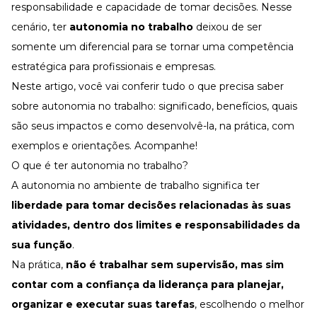
Desenvolva a sua equipe
responsabilidade e capacidade de tomar decisões. Nesse
cenário, ter
autonomia no trabalho
deixou de ser
Materiais Gratuitos
somente um diferencial para se tornar uma
competência
Materiais Gratuitos
estratégica para profissionais e empresas.
Neste artigo, você vai conferir tudo o que precisa saber
sobre autonomia no trabalho: significado, benefícios, quais
Todos os Materiais Gratuitos
Confira nossos materiais
são seus impactos e como desenvolvê-la, na prática, com
E-book
exemplos e orientações. Acompanhe!
Aprofunde seu conhecimento
O que é ter autonomia no trabalho?
Ferramentas e Templates
Para agilizar o seu trabalho
A autonomia no ambiente de trabalho significa ter
liberdade para tomar decisões relacionadas às suas
Infográfico
Conteúdo prático e rápido
atividades, dentro dos limites e responsabilidades da
Kits
sua função
.
Materiais centralizados
Na prática,
não é trabalhar sem supervisão, mas sim
Lives
contar com a confiança
da liderança para planejar,
organizar e executar suas tarefas
, escolhendo o melhor
Newsletters