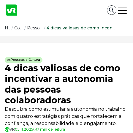
Conteúdo
Home
/
Conteúdo
/
Pessoas e Cultura
/
4 dicas valiosas de como incentivar a autonomia das pessoas colaboradoras
Conteúdo
Todas as categorias
Pessoas e Cultura
Confira nossos conteúdos
4 dicas valiosas de como
Empreendedorismo
incentivar a autonomia
Impulsione o seu negócio
das pessoas
Legislação
Fique por dentro da lei
colaboradoras
Pessoas e Cultura
Aprimore a cultura organizacional
Descubra como estimular a autonomia no trabalho
com quatro estratégias práticas que fortalecem a
Educação Financeira
Saiba como gerenciar o seu dinheiro
confiança, a responsabilidade e o engajamento.
VR
05.11.2025
7 min de leitura
Para o Trabalhador