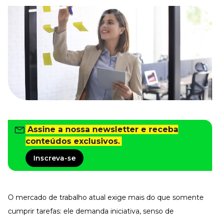
Tudo para facilitar a rotina
Imprensa
VR na Imprensa
Cursos
Cursos
Todos os Cursos
Explore o nosso acervo
Departamento Pessoal
Para simplificar os processos
Assine a nossa newsletter e receba
conteúdos exclusivos.
Gestão de Empresas e Negócios
Eleve os resultados da organização
Inscreva-se
Gestão de Pessoas e Liderança
Capacitação com especialistas
Recursos Humanos
O mercado de trabalho atual exige mais do que somente
Fortaleça a cultura organizacional
cumprir tarefas: ele demanda iniciativa, senso de
Treinamento de Produto