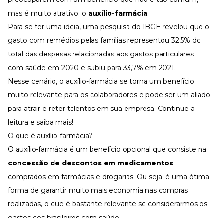
Desenvolva a sua equipe
mas é muito atrativo: o
auxílio-farmácia
.
Materiais Gratuitos
Para se ter uma ideia, uma
pesquisa do IBGE
revelou que o
Materiais Gratuitos
gasto com remédios pelas famílias representou 32,5% do
total das despesas relacionadas aos gastos particulares
com saúde em 2020 e subiu para 33,7% em 2021.
Todos os Materiais Gratuitos
Confira nossos materiais
Nesse cenário, o auxílio-farmácia se torna um benefício
muito relevante para os colaboradores e pode ser um aliado
E-book
Aprofunde seu conhecimento
para atrair e reter talentos em sua empresa. Continue a
Ferramentas e Templates
leitura e saiba mais!
Para agilizar o seu trabalho
O que é auxílio-farmácia?
Infográfico
O auxílio-farmácia é um benefício opcional que consiste na
Conteúdo prático e rápido
concessão de descontos em medicamentos
Kits
Materiais centralizados
comprados em farmácias e drogarias. Ou seja, é uma ótima
forma de garantir muito mais economia nas compras
Lives
realizadas, o que é bastante relevante se considerarmos os
Newsletters
gastos dos brasileiros com saúde.