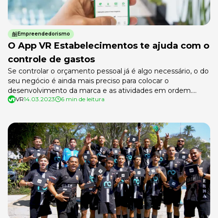
Empreendedorismo
O App VR Estabelecimentos te ajuda com o
controle de gastos
Se controlar o orçamento pessoal já é algo necessário, o do
seu negócio é ainda mais preciso para colocar o
desenvolvimento da marca e as atividades em ordem.
VR
14.03.2023
6 min de leitura
Porém, como fazer um bom controle de gastos no seu
estabelecimento comercial, a fim de ficar com as contas
sempre no azul e impulsionar seus resultados? Ter […]