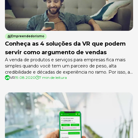
Empreendedorismo
Conheça as 4 soluções da VR que podem
servir como argumento de vendas
A venda de produtos e serviços para empresas fica mais
simples quando você tem um parceiro de peso, alta
credibilidade e décadas de experiência no ramo. Por isso, as
VR
19.08.2020
7 min de leitura
tecnologias utilizadas pela VR Benefícios geram ótimos
argumentos de venda. Que tal saber um pouco mais sobre
elas? App VR e VOCÊ, gestão de vale-trasporte,
atendimento […]