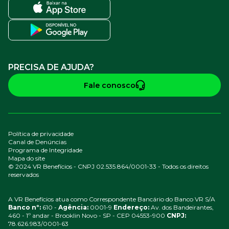
PRECISA DE AJUDA?
Fale conosco
Política de privacidade
Canal de Denúncias
Programa de Integridade
Mapa do site
© 2024 VR Benefícios - CNPJ 02.535.864/0001-33 - Todos os direitos
reservados
A VR Benefícios atua como Correspondente Bancário do Banco VR S/A
Banco nº:
610 -
Agência:
0001-9
Endereço:
Av. dos Bandeirantes,
460 - 1º andar - Brooklin Novo - SP - CEP 04553-900
CNPJ:
78.626.983/0001-63