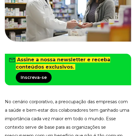
Tudo para facilitar a rotina
Imprensa
VR na Imprensa
Cursos
Cursos
Assine a nossa newsletter e receba
Todos os Cursos
Explore o nosso acervo
conteúdos exclusivos.
Departamento Pessoal
Inscreva-se
Para simplificar os processos
Gestão de Empresas e Negócios
Eleve os resultados da organização
No cenário corporativo, a preocupação das empresas com
Gestão de Pessoas e Liderança
Capacitação com especialistas
a saúde e bem-estar dos colaboradores tem ganhado uma
importância cada vez maior em todo o mundo. Esse
Recursos Humanos
Fortaleça a cultura organizacional
contexto serve de base para as organizações se
Treinamento de Produto
preocuparem com um benefício que não é tão comum,