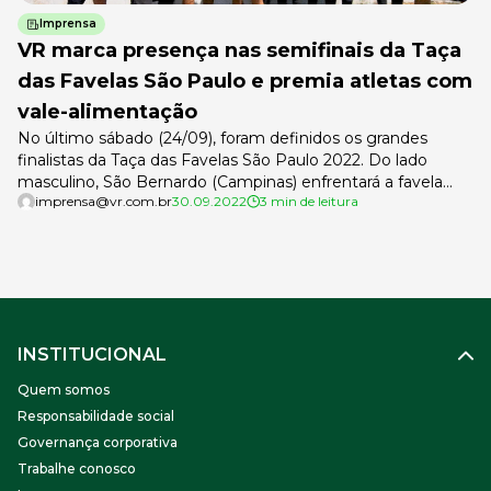
Imprensa
VR marca presença nas semifinais da Taça
das Favelas São Paulo e premia atletas com
vale-alimentação
No último sábado (24/09), foram definidos os grandes
finalistas da Taça das Favelas São Paulo 2022. Do lado
masculino, São Bernardo (Campinas) enfrentará a favela
imprensa@vr.com.br
30.09.2022
3 min de leitura
Jardim Ibirapuera, enquanto a decisão feminina terá
Paraisópolis x Campanário. O palco dos duelos, que
acontecem no sábado, a partir das 14h, será a Arena
Barueri. As semifinais tiveram muita […]
INSTITUCIONAL
Quem somos
Responsabilidade social
Governança corporativa
Trabalhe conosco