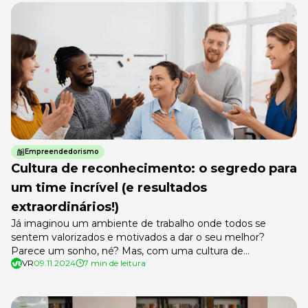
Empreendedorismo
Cultura de reconhecimento: o segredo para
um time incrível (e resultados
extraordinários!)
Já imaginou um ambiente de trabalho onde todos se
sentem valorizados e motivados a dar o seu melhor?
Parece um sonho, né? Mas, com uma cultura de
VR
09.11.2024
7 min de leitura
reconhecimento forte isso se torna realidade! Na correria
do dia a dia, às vezes esquecemos de algo essencial:
pessoas gostam de se sentir importantes. E no trabalho
não […]