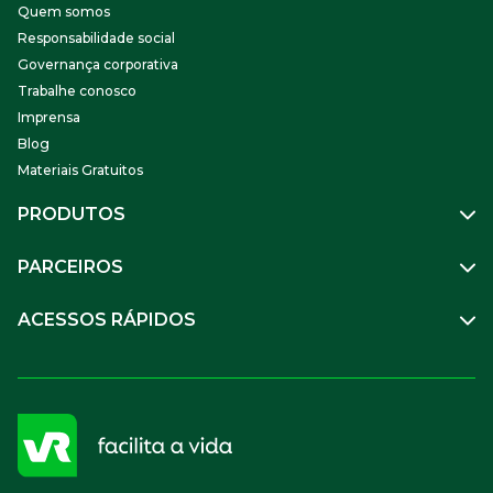
Quem somos
Responsabilidade social
Governança corporativa
Trabalhe conosco
Imprensa
Blog
Materiais Gratuitos
PRODUTOS
Gestão de Pessoas
PARCEIROS
Benefícios
Mobilidade
Empresa Parceira
ACESSOS RÁPIDOS
Soluções Financeiras
Parceiro VR
SuperPortal VR
Aceitar VR
Sou trabalhador
Compre Online
APP VR Estabelecimentos
Sou empresa
Cadastro para Adquirentes
Sou estabelecimento
FAQ
Termos de Uso