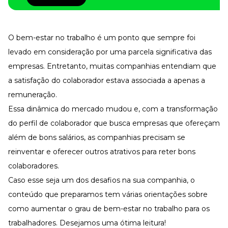
Desenvolva a sua equipe
Materiais Gratuitos
O
bem-estar no trabalho
é um ponto que sempre foi
Materiais Gratuitos
levado em consideração por uma parcela significativa das
empresas. Entretanto, muitas companhias entendiam que
Todos os Materiais Gratuitos
a satisfação do colaborador estava associada a apenas a
Confira nossos materiais
remuneração.
E-book
Aprofunde seu conhecimento
Essa dinâmica do mercado mudou e, com a transformação
do perfil de colaborador que busca empresas que ofereçam
Ferramentas e Templates
Para agilizar o seu trabalho
além de bons salários, as companhias precisam se
Infográfico
reinventar e oferecer outros atrativos para reter bons
Conteúdo prático e rápido
colaboradores.
Kits
Caso esse seja um dos desafios na sua companhia, o
Materiais centralizados
conteúdo que preparamos tem várias orientações sobre
Lives
como aumentar o grau de bem-estar no trabalho para os
Newsletters
trabalhadores. Desejamos uma ótima leitura!