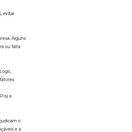
, evitar
presa. Alguns
a ou falta
 Logo,
fatores
PIs) e
ejudicam o
çáveis e a