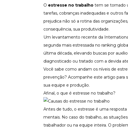
Fortaleça a cultura organizacional
O
estresse no trabalho
tem se tornado u
tarefas, cobranças inadequadas e outros f
Treinamento de Produto
Desenvolva a sua equipe
prejudica não só a rotina das organizações
Materiais Gratuitos
consequência, sua produtividade.
Um levantamento recente da International 
Materiais Gratuitos
segunda mais estressada no ranking global
última década, elevando buscas por auxíli
Todos os Materiais Gratuitos
diagnosticado ou tratado com a devida ate
Confira nossos materiais
Você sabe como andam os níveis de estres
E-book
Aprofunde seu conhecimento
prevenção? Acompanhe este artigo para sa
sua equipe e produção.
Ferramentas e Templates
Para agilizar o seu trabalho
Afinal, o que é estresse no trabalho?
Infográfico
Conteúdo prático e rápido
Antes de tudo, o estresse é uma resposta 
Kits
mentais. No caso do trabalho, as situaçõ
Materiais centralizados
trabalhador ou na equipe inteira. O probl
Lives