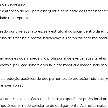
os de depressão.
 a atenção do RH
, para assegurar o bem-estar dos trabalhadores
idade na empresa.
do por diversos fatores, seja estrutural ou social dentro da em
so de trabalho e metas inalcançáveis, lideranças com má postur
são aqueles que impedem o profissional de exercer suas tarefas.
nomia, poluição sonora e visual e até mobiliário inadequado são 
 a produção, ausência de equipamentos de proteção individual(E
também o são.
l de dificuldade não alinhada com a experiência profissional pr
potência e medo constante de desligamento. As metas inalcan