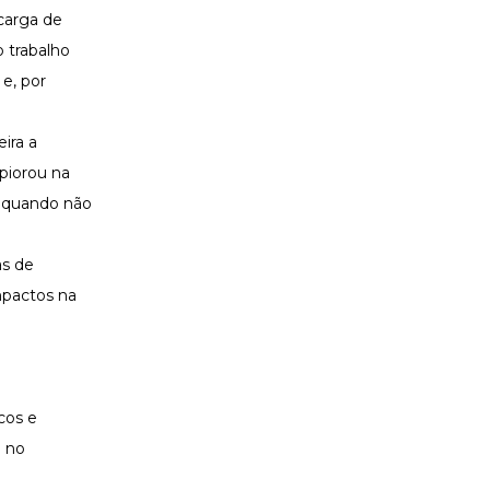
carga de
 trabalho
e, por
ira a
piorou na
, quando não
.
as de
mpactos na
cos e
o no