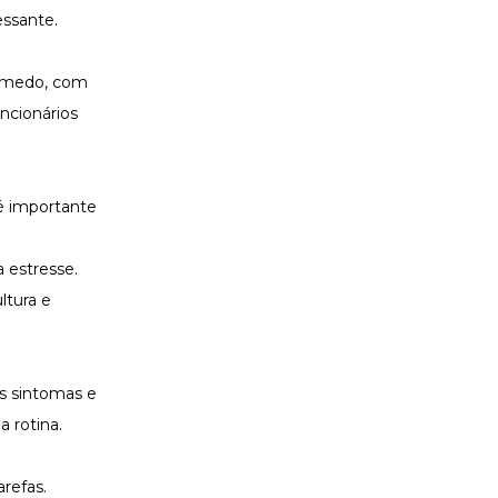
essante.
o medo, com
uncionários
 é importante
 estresse.
ultura e
os sintomas e
a rotina.
refas.