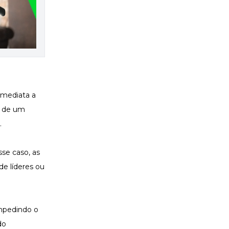
imediata a
o de um
.
sse caso, as
de líderes ou
impedindo o
do