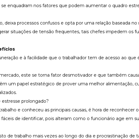
m se enquadram nos fatores que podem aumentar o quadro estr
o, deixa processos confusos e opta por uma relação baseada n
e gerar situações de tensão frequentes, tais chefes impedem os f
fícios
muneração e à facilidade que o trabalhador tem de acesso ao que
 mercado, este se torna fator desmotivador e que também causa
s têm um papel estratégico de prover uma melhor
alimentação
, c
alizados.
e estresse prolongado?
rabalho e conheceu as principais causas, é hora de reconhecer 
 fáceis de identificar, pois alteram como o funcionário age em su
to de trabalho mais vezes ao longo do dia e procrastinação de ta