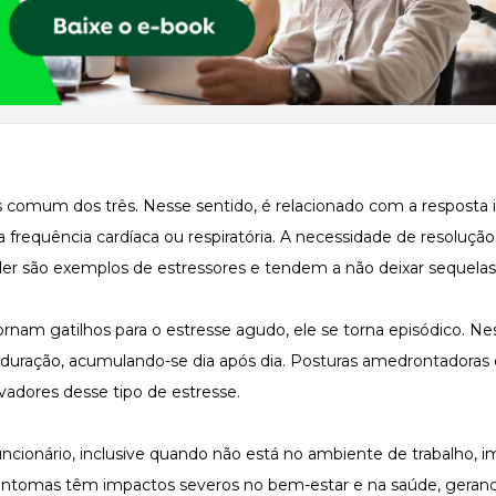
s comum dos três. Nesse sentido, é relacionado com a resposta 
requência cardíaca ou respiratória. A necessidade de resoluçã
íder são exemplos de estressores e tendem a não deixar sequelas
rnam gatilhos para o estresse agudo, ele se torna episódico. Ne
e duração, acumulando-se dia após dia. Posturas amedrontadoras 
vadores desse tipo de estresse.
funcionário, inclusive quando não está no ambiente de trabalho, 
sintomas têm impactos severos no bem-estar e na saúde, geran