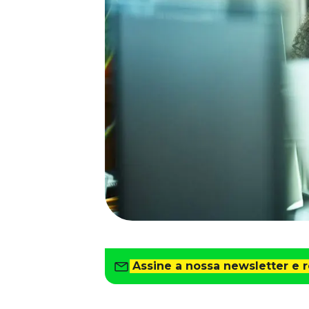
Saiba como gerenciar o seu dinheiro
Para o Trabalhador
Tudo para facilitar a rotina
Imprensa
VR na Imprensa
Cursos
Cursos
Todos os Cursos
Explore o nosso acervo
Departamento Pessoal
Para simplificar os processos
Gestão de Empresas e Negócios
Eleve os resultados da organização
Assine a nossa newsletter e 
Gestão de Pessoas e Liderança
Capacitação com especialistas
Recursos Humanos