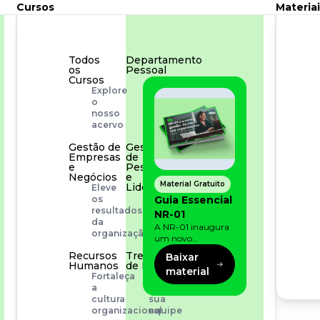
Cursos
Materiai
Todos
Departamento
os
Pessoal
Cursos
Para
Explore
simplificar
o
os
nosso
processos
acervo
Gestão de
Gestão
Empresas
de
e
Pessoas
Negócios
e
Material Gratuito
Liderança
Eleve
Capacitação
Guia Essencial
os
com
resultados
NR-01
especialistas
da
A NR-01 inaugura
organização
um novo
momento na
Recursos
Treinamento
Baixar
prevenção de riscos:
Humanos
de Produto
material
agora, além dos
Fortaleça
Desenvolva
fatores físicos e
a
a
operacionais, as
cultura
sua
empresas precisam
organizacional
equipe
olhar também