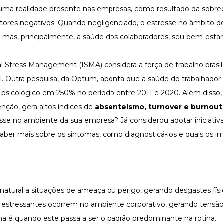
ma realidade presente nas empresas, como resultado da sobre
atores negativos. Quando negligenciado, o estresse no âmbito do
, mas, principalmente, a saúde dos colaboradores, seu bem-estar 
Stress Management (ISMA) considera a força de trabalho brasile
. Outra pesquisa, da Optum, aponta que a saúde do trabalhador 
o psicológico em 250% no período entre 2011 e 2020. Além disso
nção, gera altos índices de
absenteísmo, turnover e burnout
se no ambiente da sua empresa? Já considerou adotar iniciativ
ber mais sobre os sintomas, como diagnosticá-los e quais os i
natural a situações de ameaça ou perigo, gerando desgastes físi
es estressantes ocorrem no ambiente corporativo, gerando tensã
ema é quando este passa a ser o padrão predominante na rotina.