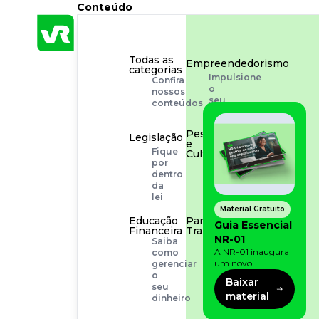
Conteúdo
Todas as
Empreendedorismo
categorias
Impulsione
Confira
o
nossos
seu
conteúdos
negócio
Pessoas
Legislação
e
Fique
Cultura
por
Aprimore
dentro
a
da
cultura
lei
organizacional
Material Gratuito
Educação
Para o
Guia Essencial
Financeira
Trabalhador
NR-01
Saiba
Tudo
A NR-01 inaugura
como
para
um novo
gerenciar
facilitar
momento na
o
a
Baixar
prevenção de riscos:
seu
rotina
material
agora, além dos
dinheiro
fatores físicos e