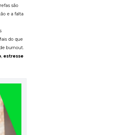
refas são
o e a falta
s
Mais do que
de burnout
.
o
,
estresse