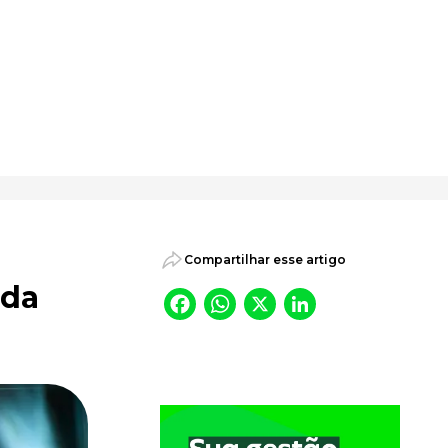
psicossociais.
Compartilhar esse artigo
 da
Facebook
WhatsApp
X
LinkedI