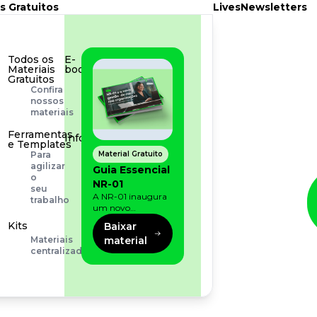
s Gratuitos
Lives
Newsletters
Todos os
E-
Materiais
book
Gratuitos
Aprofunde
Confira
seu
nossos
conhecimento
materiais
Ferramentas
Infográfico
e Templates
Conteúdo
Material Gratuito
Para
prático
agilizar
Guia Essencial
e
o
NR-01
rápido
seu
A NR-01 inaugura
trabalho
um novo
momento na
Kits
Baixar
prevenção de riscos:
material
Materiais
agora, além dos
centralizados
fatores físicos e
operacionais, as
empresas precisam
olhar também
para os riscos
organizacionais e