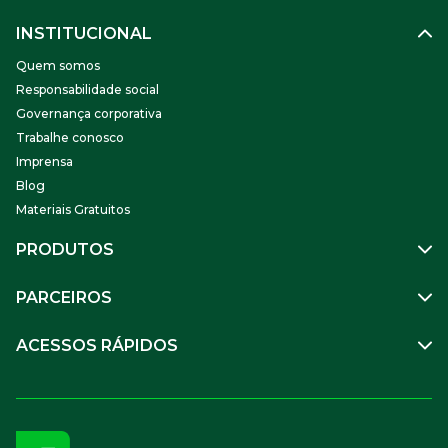
INSTITUCIONAL
Quem somos
Responsabilidade social
Governança corporativa
Trabalhe conosco
Imprensa
Blog
Materiais Gratuitos
PRODUTOS
Gestão de Pessoas
PARCEIROS
Benefícios
Mobilidade
Empresa Parceira
ACESSOS RÁPIDOS
Soluções Financeiras
Parceiro VR
SuperPortal VR
Aceitar VR
Sou trabalhador
Compre Online
APP VR Estabelecimentos
Sou empresa
Cadastro para Adquirentes
Sou estabelecimento