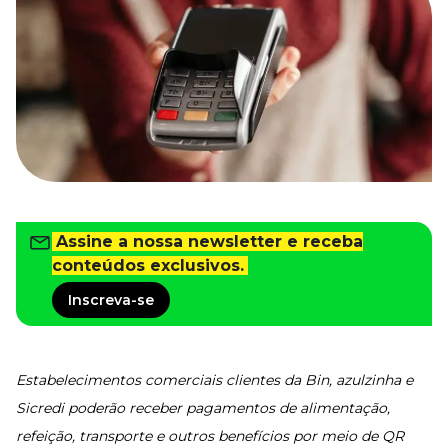
Tudo para facilitar a rotina
Imprensa
VR na Imprensa
Cursos
Cursos
Todos os Cursos
Explore o nosso acervo
Assine a nossa newsletter e receba
Departamento Pessoal
Para simplificar os processos
conteúdos exclusivos.
Gestão de Empresas e Negócios
Inscreva-se
Eleve os resultados da organização
Gestão de Pessoas e Liderança
Capacitação com especialistas
Estabelecimentos comerciais clientes da Bin, azulzinha e
Recursos Humanos
Fortaleça a cultura organizacional
Sicredi poderão receber pagamentos de alimentação,
refeição, transporte e outros benefícios por meio de QR
Treinamento de Produto