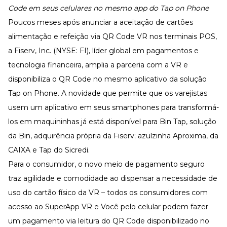
Desenvolva a sua equipe
Code em seus celulares no mesmo app do Tap on Phone
Materiais Gratuitos
Poucos meses após anunciar a aceitação de cartões
alimentação e refeição via QR Code VR nos terminais POS,
Materiais Gratuitos
a
Fiserv, Inc.
(NYSE: FI), líder global em pagamentos e
tecnologia financeira, amplia a parceria com a VR e
Todos os Materiais Gratuitos
disponibiliza o QR Code no mesmo aplicativo da solução
Confira nossos materiais
Tap on Phone. A novidade que permite que os varejistas
E-book
usem um aplicativo em seus smartphones para transformá-
Aprofunde seu conhecimento
los em maquininhas já está disponível para Bin Tap, solução
Ferramentas e Templates
Para agilizar o seu trabalho
da Bin, adquirência própria da Fiserv; azulzinha Aproxima, da
Infográfico
CAIXA e Tap do Sicredi.
Conteúdo prático e rápido
Para o consumidor, o novo meio de pagamento seguro
Kits
traz agilidade e comodidade ao dispensar a necessidade de
Materiais centralizados
uso do cartão físico da VR – todos os consumidores com
Lives
acesso ao
SuperApp VR e Você
pelo celular podem fazer
Newsletters
um pagamento via leitura do QR Code disponibilizado no