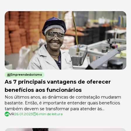
o período de trabalho é uma preocupação real e constante.
Para apoiar esse equilíbrio, existe o auxílio-creche, que
representa um […]
Empreendedorismo
As 7 principais vantagens de oferecer
benefícios aos funcionários
Nos últimos anos, as dinâmicas de contratação mudaram
bastante. Então, é importante entender quais benefícios
também devem se transformar para atender às
VR
26.01.2023
6 min de leitura
necessidades e preferências dos funcionários. Afinal, quais
são as vantagens de oferecer benefícios aos funcionários
hoje? Apesar de alguns benefícios serem garantidos por lei