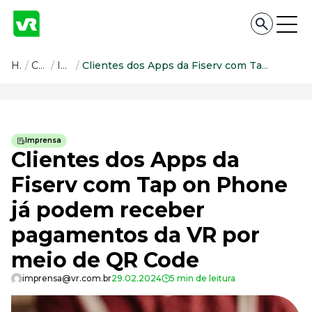
Conteúdo
Home
/
Conteúdo
/
Imprensa
/
Clientes dos Apps da Fiserv com Tap on Phone já podem receber pagamentos da VR por meio de QR Code
Conteúdo
Todas as categorias
Imprensa
Confira nossos conteúdos
Clientes dos Apps da
Empreendedorismo
Fiserv com Tap on Phone
Impulsione o seu negócio
já podem receber
Legislação
Fique por dentro da lei
pagamentos da VR por
Pessoas e Cultura
Aprimore a cultura organizacional
meio de QR Code
Educação Financeira
imprensa@vr.com.br
29.02.2024
5 min de leitura
Saiba como gerenciar o seu dinheiro
Para o Trabalhador