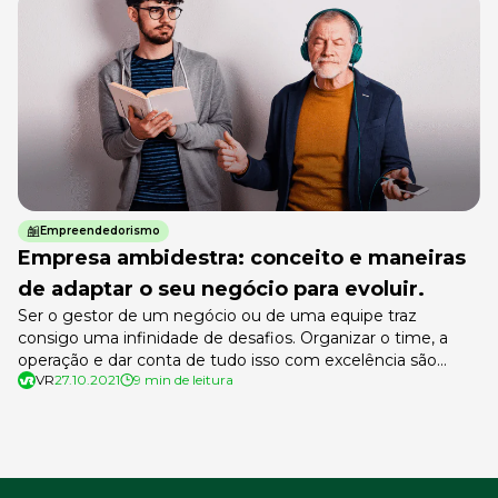
no modelo de trabalho regido pela Consolidação de Leis […]
Empreendedorismo
Empresa ambidestra: conceito e maneiras
de adaptar o seu negócio para evoluir.
Ser o gestor de um negócio ou de uma equipe traz
consigo uma infinidade de desafios. Organizar o time, a
operação e dar conta de tudo isso com excelência são
VR
27.10.2021
9 min de leitura
apenas alguns pontos que entram para essa lista. Mas, com
a evolução da sociedade de maneira geral e com a
invenção de novas ferramentas de […]