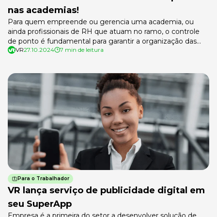
nas academias!
Para quem empreende ou gerencia uma academia, ou
ainda profissionais de RH que atuam no ramo, o controle
de ponto é fundamental para garantir a organização das
VR
27.10.2024
7 min de leitura
escalas, o cumprimento da legislação trabalhista e uma
gestão eficiente das equipes. Neste guia, você vai
entender como funciona o registro da jornada de trabalho
nas academias e […]
Para o Trabalhador
VR lança serviço de publicidade digital em
seu SuperApp
Empresa é a primeira do setor a desenvolver solução de