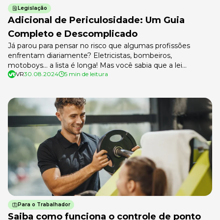
Legislação
Adicional de Periculosidade: Um Guia
Completo e Descomplicado
Já parou para pensar no risco que algumas profissões
enfrentam diariamente? Eletricistas, bombeiros,
motoboys… a lista é longa! Mas você sabia que a lei
VR
30.08.2024
5 min de leitura
reconhece esses perigos e garante um direito importante
para quem trabalha nessas condições? Estamos falando do
adicional de periculosidade, um benefício que pode fazer
toda a diferença no salário de quem […]
Para o Trabalhador
Saiba como funciona o controle de ponto