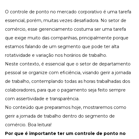
Desenvolva a sua equipe
O controle de ponto no mercado corporativo é uma tarefa
Materiais Gratuitos
essencial, porém, muitas vezes desafiadora. No setor de
Materiais Gratuitos
comércio, esse gerenciamento costuma ser uma tarefa
que exige muito das companhias, principalmente porque
estamos falando de um segmento que pode ter alta
Todos os Materiais Gratuitos
Confira nossos materiais
rotatividade e variação nos horários de trabalho.
E-book
Neste contexto, é essencial que o setor de
departamento
Aprofunde seu conhecimento
pessoal
se organize com eficiência, visando gerir a jornada
Ferramentas e Templates
Para agilizar o seu trabalho
de trabalho, contemplando todas as horas trabalhadas dos
colaboradores, para que o pagamento seja feito sempre
Infográfico
Conteúdo prático e rápido
com assertividade e transparência.
Kits
No conteúdo que preparamos hoje, mostraremos como
Materiais centralizados
gerir a jornada de trabalho dentro do segmento de
Lives
comércio. Boa leitura!
Por que é importante ter um controle de ponto no
Newsletters