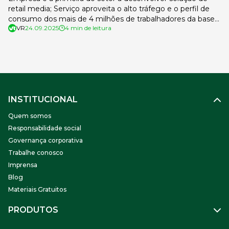
retail media; Serviço aproveita o alto tráfego e o perfil de
consumo dos mais de 4 milhões de trabalhadores da base
VR
24.09.2025
4 min de leitura
A VR, ecossistema de serviços para trabalhadores e
empregadores, lança sua nova frente de negócios voltada
à publicidade, baseada em estratégia de retail media. […]
INSTITUCIONAL
Quem somos
Responsabilidade social
Governança corporativa
Trabalhe conosco
Imprensa
Blog
Materiais Gratuitos
PRODUTOS
Gestão de Pessoas