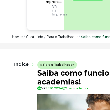
operacionais, as
Imprensa
empresas precisam
VR
olhar também
na
para os riscos
Imprensa
organizacionais e
psicossociais.
Conteúdo
Home
/
Conteúdo
/
Para o Trabalhador
/
Saiba como func
Conteúdo
Todas as categorias
Índice
Para o Trabalhador
Confira nossos conteúdos
Saiba como funcio
Empreendedorismo
Impulsione o seu negócio
academias!
Legislação
VR
27.10.2024
7 min de leitura
Fique por dentro da lei
Pessoas e Cultura
Aprimore a cultura organizacional
Educação Financeira