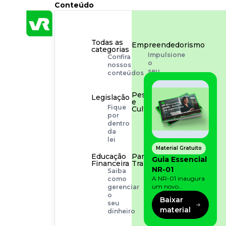
Conteúdo
Todas as
Empreendedorismo
categorias
Impulsione
Confira
o
nossos
seu
conteúdos
negócio
Pessoas
Legislação
e
Fique
Cultura
por
Aprimore
dentro
a
da
cultura
lei
organizacional
Material Gratuito
Educação
Para o
Guia Essencial
Financeira
Trabalhador
NR-01
Saiba
Tudo
A NR-01 inaugura
como
para
um novo
gerenciar
facilitar
momento na
o
a
Baixar
prevenção de riscos:
seu
rotina
material
agora, além dos
dinheiro
fatores físicos e