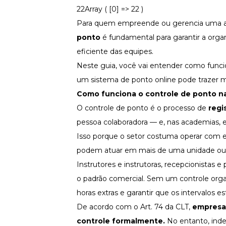
Fortaleça a cultura organizacional
22Array ( [0] => 22 )
Para quem empreende ou gerencia uma ac
Treinamento de Produto
Desenvolva a sua equipe
ponto
é fundamental para garantir a org
Materiais Gratuitos
eficiente das equipes.
Neste guia, você vai entender como funcio
Materiais Gratuitos
um sistema de ponto online pode trazer ma
Como funciona o controle de ponto
na
Todos os Materiais Gratuitos
O
controle de ponto
é o processo de
regi
Confira nossos materiais
pessoa colaboradora — e, nas academias,
E-book
Aprofunde seu conhecimento
Isso porque o setor costuma operar com eq
podem atuar em mais de uma unidade ou
Ferramentas e Templates
Para agilizar o seu trabalho
Instrutores e instrutoras, recepcionistas
Infográfico
o padrão comercial. Sem um controle organi
Conteúdo prático e rápido
horas extras e garantir que os intervalos
Kits
De acordo com o
Art. 74 da CLT
,
empresas
Materiais centralizados
controle formalmente.
No entanto, ind
Lives