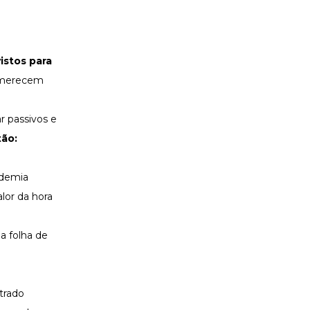
istos para
s merecem
r passivos e
tão:
ademia
alor da hora
a folha de
trado