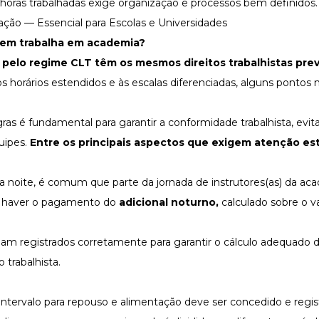
 horas trabalhadas exige organização e processos bem definidos.
ção — Essencial para Escolas e Universidades
quem
trabalha em academia
?
pelo regime CLT têm os mesmos direitos trabalhistas prev
s horários estendidos e às escalas diferenciadas, alguns ponto
é fundamental para garantir a conformidade trabalhista, evita
uipes.
Entre os principais aspectos que exigem atenção es
 noite, é comum que parte da jornada de instrutores(as) da ac
de haver o pagamento do
adicional noturno
,
calculado sobre o v
ejam registrados corretamente para garantir o cálculo adequado d
 trabalhista.
 intervalo para repouso e alimentação deve ser concedido e regis