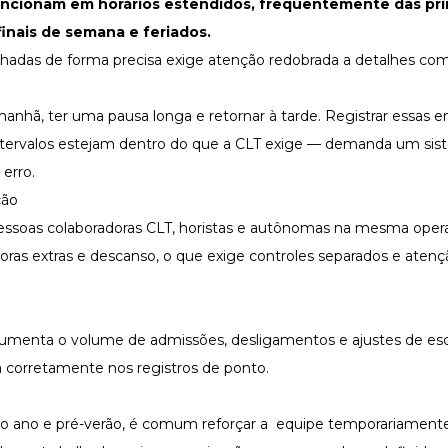
uncionam em horários estendidos, frequentemente das pri
 finais de semana e
feriados
.
lhadas de forma precisa exige atenção redobrada a detalhes co
anhã, ter uma pausa longa e retornar à tarde. Registrar essas e
intervalos estejam dentro do que a CLT exige — demanda um si
erro.
ção
oas colaboradoras CLT, horistas e autônomas na mesma oper
oras extras
e descanso, o que exige controles separados e atenç
 aumenta o volume de
admissões
,
desligamentos
e ajustes de es
a corretamente nos registros de ponto.
 do ano e pré-verão, é comum reforçar a equipe temporariamente