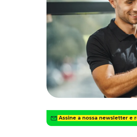
Saiba como gerenciar o seu dinheiro
Para o Trabalhador
Tudo para facilitar a rotina
Imprensa
VR na Imprensa
Cursos
Cursos
Todos os Cursos
Explore o nosso acervo
Departamento Pessoal
Para simplificar os processos
Gestão de Empresas e Negócios
Eleve os resultados da organização
Assine a nossa newsletter e 
Gestão de Pessoas e Liderança
Capacitação com especialistas
Recursos Humanos