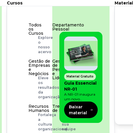
Cursos
Materiai
Todos
Departamento
os
Pessoal
Cursos
Para
Explore
simplificar
o
os
nosso
processos
acervo
Gestão de
Gestão
Empresas
de
e
Pessoas
Negócios
e
Material Gratuito
Liderança
Eleve
Capacitação
Guia Essencial
os
com
resultados
NR-01
especialistas
da
A NR-01 inaugura
organização
um novo
momento na
Recursos
Treinamento
Baixar
prevenção de riscos:
Humanos
de Produto
material
agora, além dos
Fortaleça
Desenvolva
fatores físicos e
a
a
operacionais, as
cultura
sua
empresas precisam
organizacional
equipe
olhar também