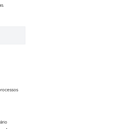
s.
processos
ário