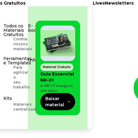
s Gratuitos
Lives
Newsletters
Todos os
E-
Materiais
book
Gratuitos
Aprofunde
Confira
seu
nossos
conhecimento
materiais
Ferramentas
Infográfico
e Templates
Conteúdo
Material Gratuito
Para
prático
agilizar
Guia Essencial
e
o
NR-01
rápido
seu
A NR-01 inaugura
trabalho
um novo
momento na
Kits
Baixar
prevenção de riscos:
material
Materiais
agora, além dos
centralizados
fatores físicos e
operacionais, as
empresas precisam
olhar também
para os riscos
organizacionais e