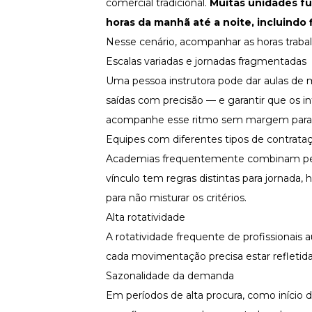
comercial tradicional.
Muitas unidades f
horas da manhã até a noite, incluindo
Nesse cenário, acompanhar as horas traba
Escalas variadas e jornadas fragmentadas
Uma pessoa instrutora pode dar aulas de m
saídas com precisão — e garantir que os 
acompanhe esse ritmo sem margem para 
Equipes com diferentes tipos de contrata
Academias frequentemente combinam pess
vínculo tem regras distintas para
jornada
,
h
para não misturar os critérios.
Alta rotatividade
A
rotatividade
frequente de profissionais
cada movimentação precisa estar refletid
Sazonalidade da demanda
Em períodos de alta procura, como início