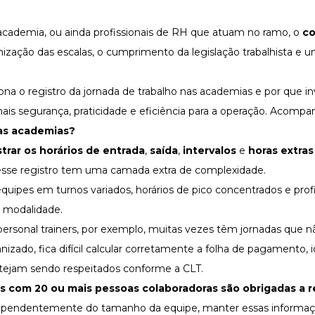
ademia, ou ainda profissionais de RH que atuam no ramo, o
co
anização das
escalas
, o cumprimento da legislação trabalhista e 
na o registro da jornada de trabalho nas academias e por que in
is segurança, praticidade e eficiência para a operação. Acompa
s academias?
strar os horários de entrada
,
saída
,
intervalos
e
horas extras
 esse registro tem uma camada extra de complexidade.
uipes em turnos variados, horários de pico concentrados e prof
 modalidade.
 e personal trainers, por exemplo, muitas vezes têm jornadas que
zado, fica difícil calcular corretamente a
folha de pagamento
, 
 estejam sendo respeitados conforme a CLT.
 com 20 ou mais pessoas colaboradoras são obrigadas a re
ependentemente do tamanho da equipe, manter essas informa