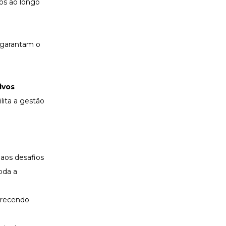
os ao longo
 garantam o
ivos
lita a gestão
aos desafios
oda a
erecendo