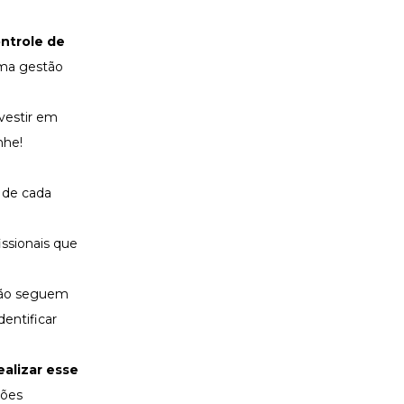
ntrole de
uma gestão
vestir em
nhe!
de cada
issionais que
 não seguem
identificar
alizar esse
ções