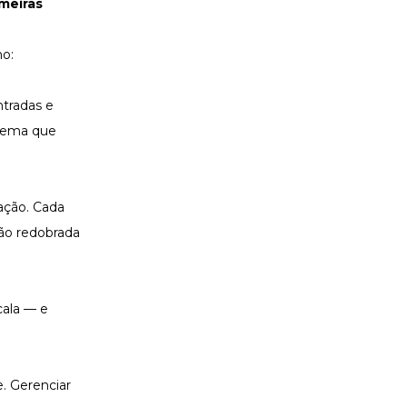
meiras
mo:
ntradas e
stema que
ação. Cada
ão redobrada
cala — e
. Gerenciar