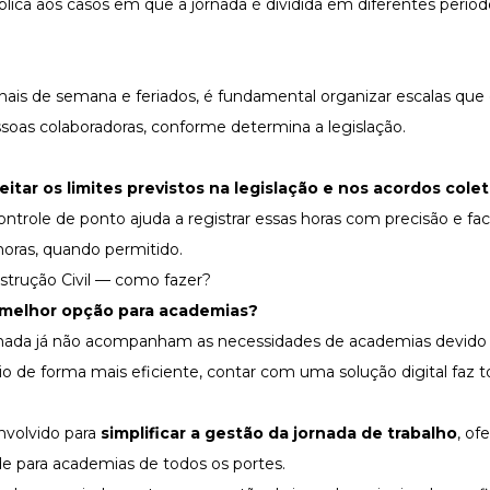
ca aos casos em que a jornada é dividida em diferentes períod
ais de semana e feriados, é fundamental organizar escalas que
soas colaboradoras, conforme determina a legislação.
itar os limites previstos na legislação e nos acordos colet
trole de ponto ajuda a registrar essas horas com precisão e faci
horas
, quando permitido.
strução Civil — como fazer?
a melhor opção para academias?
ornada já não acompanham as necessidades de academias devido 
io de forma mais eficiente, contar com uma solução digital faz t
nvolvido para
simplificar a gestão da jornada de trabalho
, of
de para academias de todos os portes.