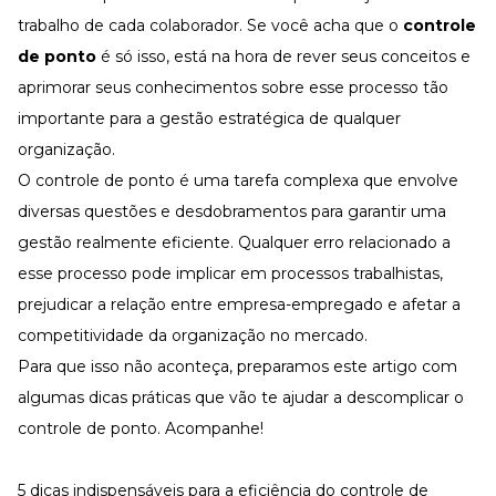
Desenvolva a sua equipe
trabalho de cada colaborador. Se você acha que o
controle
Materiais Gratuitos
de ponto
é só isso, está na hora de rever seus conceitos e
Materiais Gratuitos
aprimorar seus conhecimentos sobre esse processo tão
importante para a gestão estratégica de qualquer
organização.
Todos os Materiais Gratuitos
O controle de ponto é uma tarefa complexa que envolve
Confira nossos materiais
diversas questões e desdobramentos para garantir uma
E-book
Aprofunde seu conhecimento
gestão realmente eficiente. Qualquer erro relacionado a
Ferramentas e Templates
esse processo pode implicar em processos trabalhistas,
Para agilizar o seu trabalho
prejudicar a relação entre empresa-empregado e afetar a
Infográfico
competitividade da organização no mercado.
Conteúdo prático e rápido
Para que isso não aconteça, preparamos este artigo com
Kits
Materiais centralizados
algumas dicas práticas que vão te ajudar a descomplicar o
controle de ponto. Acompanhe!
Lives
Newsletters
5 dicas indispensáveis para a eficiência do controle de