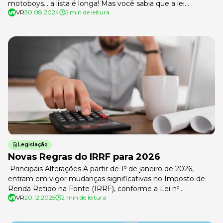
motoboys… a lista é longa! Mas você sabia que a lei
VR
30.08.2024
5 min de leitura
reconhece esses perigos e garante um direito importante
para quem trabalha nessas condições? Estamos falando do
adicional de periculosidade, um benefício que pode fazer
toda a diferença no salário de quem […]
Legislação
Novas Regras do IRRF para 2026
Principais Alterações A partir de 1º de janeiro de 2026,
entram em vigor mudanças significativas no Imposto de
Renda Retido na Fonte (IRRF), conforme a Lei nº
VR
20.12.2025
2 min de leitura
15.270/2025 e o PL 1.087/2025. As alterações têm como
objetivo corrigir distorções, aliviar a carga tributária para
baixa e média renda e aumentar a contribuição das faixas