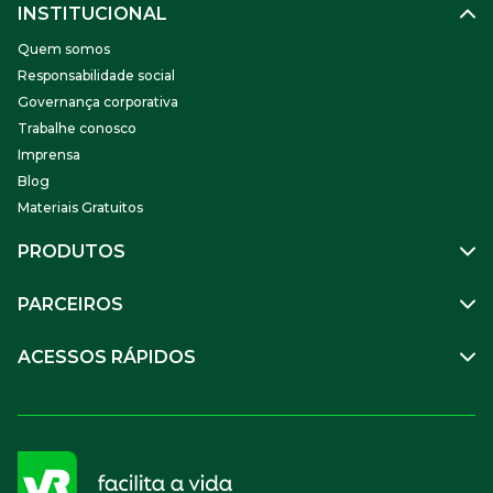
INSTITUCIONAL
Quem somos
Responsabilidade social
Governança corporativa
Trabalhe conosco
Imprensa
Blog
Materiais Gratuitos
PRODUTOS
Gestão de Pessoas
PARCEIROS
Benefícios
Mobilidade
Empresa Parceira
ACESSOS RÁPIDOS
Soluções Financeiras
Parceiro VR
SuperPortal VR
Aceitar VR
Sou trabalhador
Compre Online
APP VR Estabelecimentos
Sou empresa
Cadastro para Adquirentes
Sou estabelecimento
FAQ