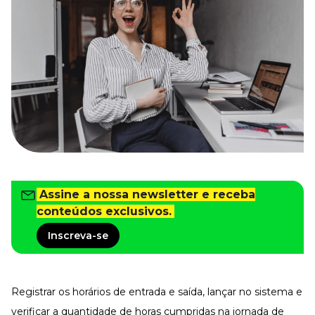
Tudo para facilitar a rotina
Imprensa
VR na Imprensa
Cursos
Cursos
Todos os Cursos
Explore o nosso acervo
Departamento Pessoal
Para simplificar os processos
Assine a nossa newsletter e receba
Gestão de Empresas e Negócios
conteúdos exclusivos.
Eleve os resultados da organização
Inscreva-se
Gestão de Pessoas e Liderança
Capacitação com especialistas
Recursos Humanos
Fortaleça a cultura organizacional
Registrar os horários de entrada e saída, lançar no sistema e
Treinamento de Produto
verificar a quantidade de horas cumpridas na jornada de