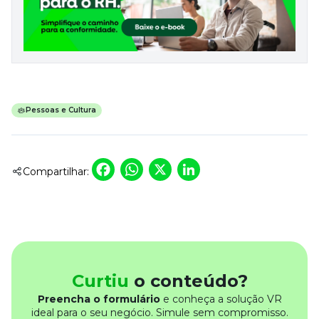
Desenvolva a sua equipe
Materiais Gratuitos
Materiais Gratuitos
Todos os Materiais Gratuitos
Pessoas e Cultura
Confira nossos materiais
E-book
Aprofunde seu conhecimento
Facebook
WhatsApp
X
LinkedIn
Compartilhar:
Ferramentas e Templates
Para agilizar o seu trabalho
Infográfico
Conteúdo prático e rápido
Kits
Materiais centralizados
Curtiu
o conteúdo?
Lives
Preencha o formulário
e conheça a solução VR
Newsletters
ideal para o seu negócio. Simule sem compromisso.