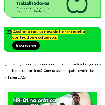
Tudo para facilitar a rotina
Imprensa
VR na Imprensa
Cursos
Cursos
Assine a nossa newsletter e receba
conteúdos exclusivos.
Inscreva-se
Todos os Cursos
Explore o nosso acervo
Departamento Pessoal
Para simplificar os processos
Quer soluções que possam contribuir com a fidelização dos
Gestão de Empresas e Negócios
seus bons funcionários? Confira as principais tendências de
Eleve os resultados da organização
RH para 2023!
Gestão de Pessoas e Liderança
Capacitação com especialistas
Recursos Humanos
Fortaleça a cultura organizacional
Treinamento de Produto