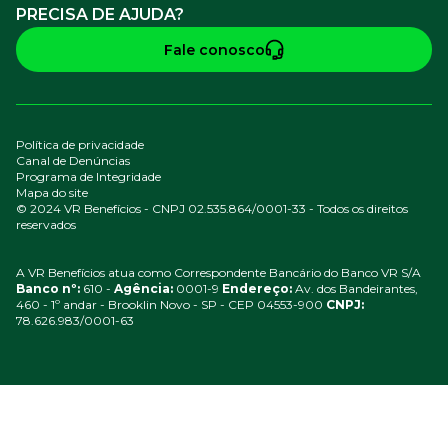
PRECISA DE AJUDA?
Fale conosco
Política de privacidade
Canal de Denúncias
Programa de Integridade
Mapa do site
© 2024 VR Benefícios - CNPJ 02.535.864/0001-33 - Todos os direitos
reservados
A VR Benefícios atua como Correspondente Bancário do Banco VR S/A
Banco nº:
610 -
Agência:
0001-9
Endereço:
Av. dos Bandeirantes,
460 - 1º andar - Brooklin Novo - SP - CEP 04553-900
CNPJ:
78.626.983/0001-63