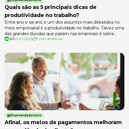
Empreendedorismo
Quais são as 5 principais dicas de
produtividade no trabalho?
Entra ano e sai ano e um dos assuntos mais debatidos no
meio empresarial é a produtividade no trabalho. Talvez uma
das grandes dúvidas que pairam nas empresas é sobre
VR
10.03.2023
7 min de leitura
quais são os desafios que devem ser enfrentados para
alcançar resultados mais assertivos com a equipe. Isso,
claro, mantendo o engajamento e a motivação. Tanto […]
Empreendedorismo
Afinal, os meios de pagamentos melhoram