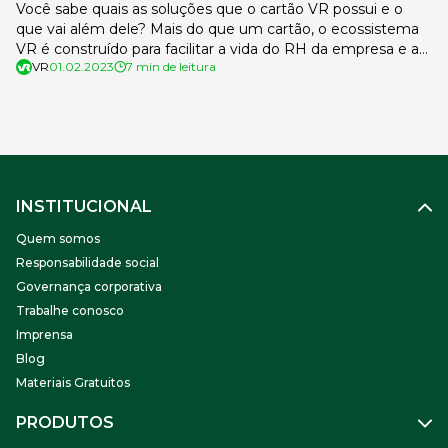
Você sabe quais as soluções que o cartão VR possui e o
que vai além dele? Mais do que um cartão, o ecossistema
VR é construído para facilitar a vida do RH da empresa e a
VR
01.02.2023
7 min de leitura
dos demais trabalhadores. Ele reúne diversos produtos em
um só cartão, utilizados como vantagem na contratação e
retenção de […]
INSTITUCIONAL
Quem somos
Responsabilidade social
Governança corporativa
Trabalhe conosco
Imprensa
Blog
Materiais Gratuitos
PRODUTOS