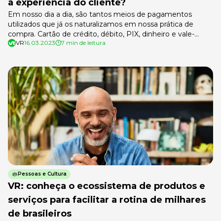
a experiência do cliente?
Em nosso dia a dia, são tantos meios de pagamentos
utilizados que já os naturalizamos em nossa prática de
compra. Cartão de crédito, débito, PIX, dinheiro e vale-
VR
16.03.2023
7 min de leitura
refeição! Assim, é possível se perder dentre as opções sem
saber qual é a mais adequada. Além disso, é preciso
ressaltar que oferecer diferentes meios de pagamento
pode […]
Pessoas e Cultura
VR: conheça o ecossistema de produtos e
serviços para facilitar a rotina de milhares
de brasileiros