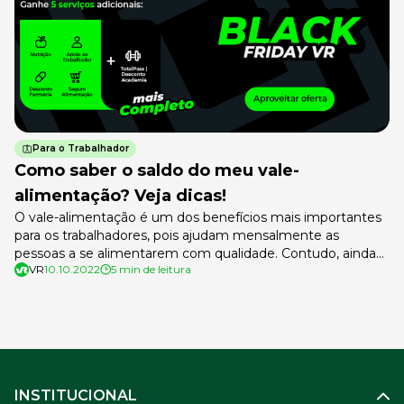
Para o Trabalhador
Como saber o saldo do meu vale-
alimentação? Veja dicas!
O vale-alimentação é um dos benefícios mais importantes
para os trabalhadores, pois ajudam mensalmente as
pessoas a se alimentarem com qualidade. Contudo, ainda
VR
10.10.2022
5 min de leitura
há certas dúvidas quanto ao uso do auxílio, a exemplo de
“como saber o saldo do meu vale-alimentação?”. É muito
importante conhecer o saldo do vale-alimentação para o
planejamento financeiro do mês. […]
INSTITUCIONAL