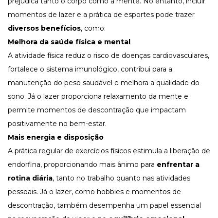
prejudica tanto o corpo como a mente. No entanto, incluir
Desenvolva a sua equipe
momentos de lazer e a prática de esportes pode trazer
Materiais Gratuitos
diversos benefícios
, como:
Materiais Gratuitos
Melhora da saúde física e mental
A atividade física reduz o risco de doenças cardiovasculares,
fortalece o sistema imunológico, contribui para a
Todos os Materiais Gratuitos
Confira nossos materiais
manutenção do peso saudável e melhora a qualidade do
sono. Já o lazer proporciona relaxamento da mente e
E-book
Aprofunde seu conhecimento
permite momentos de descontração que impactam
Ferramentas e Templates
positivamente no bem-estar.
Para agilizar o seu trabalho
Mais energia e disposição
Infográfico
Conteúdo prático e rápido
A prática regular de exercícios físicos estimula a liberação de
endorfina
, proporcionando mais ânimo para
enfrentar a
Kits
Materiais centralizados
rotina diária
, tanto no trabalho quanto nas atividades
Lives
pessoais. Já o lazer, como hobbies e momentos de
descontração, também desempenha um papel essencial
Newsletters