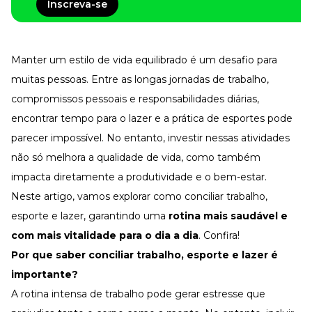
Tudo para facilitar a rotina
Inscreva-se
Imprensa
VR na Imprensa
Manter um estilo de vida equilibrado é um desafio para
Cursos
muitas pessoas. Entre as longas jornadas de trabalho,
Cursos
compromissos pessoais e responsabilidades diárias,
encontrar tempo para o lazer e a prática de esportes pode
parecer impossível. No entanto, investir nessas atividades
Todos os Cursos
Explore o nosso acervo
não só melhora a
qualidade de vida
, como também
Departamento Pessoal
impacta diretamente a
produtividade
e o bem-estar.
Para simplificar os processos
Neste artigo, vamos explorar como conciliar trabalho,
Gestão de Empresas e Negócios
Eleve os resultados da organização
esporte e lazer, garantindo uma
rotina mais saudável e
com mais vitalidade para o dia a dia
. Confira!
Gestão de Pessoas e Liderança
Capacitação com especialistas
Por que saber conciliar trabalho, esporte e lazer é
Recursos Humanos
importante?
Fortaleça a cultura organizacional
A rotina intensa de trabalho pode gerar
estresse
que
Treinamento de Produto