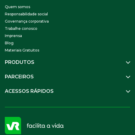
Quem somos
Responsabilidade social
Governança corporativa
Trabalhe conosco
Imprensa
Blog
Materiais Gratuitos
PRODUTOS
Gestão de Pessoas
PARCEIROS
Benefícios
Mobilidade
Empresa Parceira
ACESSOS RÁPIDOS
Soluções Financeiras
Parceiro VR
SuperPortal VR
Aceitar VR
Sou trabalhador
Compre Online
APP VR Estabelecimentos
Sou empresa
Cadastro para Adquirentes
Sou estabelecimento
FAQ
Termos de Uso