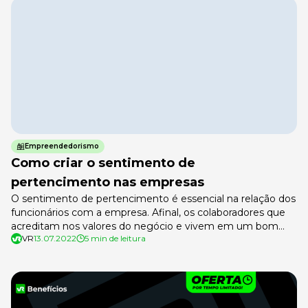
herança africana e […]
Empreendedorismo
Como criar o sentimento de
pertencimento nas empresas
O sentimento de pertencimento é essencial na relação dos
funcionários com a empresa. Afinal, os colaboradores que
acreditam nos valores do negócio e vivem em um bom
VR
13.07.2022
5 min de leitura
ambiente de trabalho têm mais motivação para executar a
função. Mais que isso, quando os trabalhadores acreditam
no que fazem e são valorizados, não só realizam o que […]