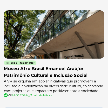
Para o Trabalhador
Museu Afro Brasil Emanoel Araújo:
Patrimônio Cultural e Inclusão Social
A VR se orgulha em apoiar iniciativas que promovem a
inclusão e a valorização da diversidade cultural, colaborando
com projetos que impactam positivamente a sociedade.
VR
24.10.2024
3 min de leitura
Uma dessas parcerias é o projeto Museu Afro Brasil Leste
Afora, realizado no Museu Afro Brasil Emanoel Araújo, um
espaço dedicado à preservação e celebração da rica