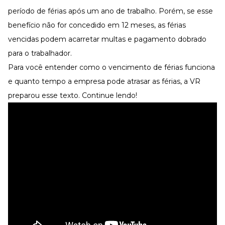
Desenvolva a sua equipe
período de férias após um ano de trabalho. Porém, se esse
Materiais Gratuitos
benefício não for concedido em 12 meses, as férias
vencidas podem acarretar multas e pagamento dobrado
Materiais Gratuitos
para o trabalhador.
Para você entender como o vencimento de férias funciona
Todos os Materiais Gratuitos
e quanto tempo a empresa pode atrasar as férias, a VR
Confira nossos materiais
preparou esse texto. Continue lendo!
E-book
Aprofunde seu conhecimento
Ferramentas e Templates
Para agilizar o seu trabalho
Infográfico
Conteúdo prático e rápido
Kits
Materiais centralizados
Lives
Newsletters