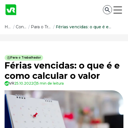
Conteúdo
Home
/
Conteúdo
/
Para o Trabalhador
/
Férias vencidas: o que é e como calcular o valor
Conteúdo
Todas as categorias
Para o Trabalhador
Confira nossos conteúdos
Férias vencidas: o que é e
Empreendedorismo
como calcular o valor
Impulsione o seu negócio
VR
25.10.2022
5 min de leitura
Legislação
Fique por dentro da lei
Pessoas e Cultura
Aprimore a cultura organizacional
Educação Financeira
Saiba como gerenciar o seu dinheiro
Para o Trabalhador