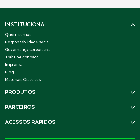
INSTITUCIONAL
Quem somos
Responsabilidade social
Governança corporativa
Trabalhe conosco
Imprensa
Blog
Materiais Gratuitos
PRODUTOS
Gestão de Pessoas
PARCEIROS
Benefícios
Mobilidade
Empresa Parceira
ACESSOS RÁPIDOS
Soluções Financeiras
Parceiro VR
SuperPortal VR
Aceitar VR
Sou trabalhador
Compre Online
APP VR Estabelecimentos
Sou empresa