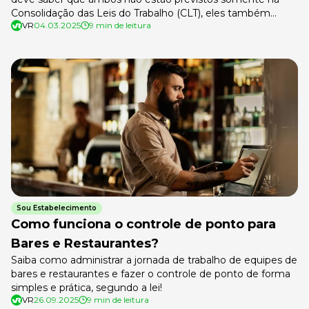
Consolidação das Leis do Trabalho (CLT), eles também
VR
04.03.2025
9 min de leitura
podem ser determinados por convenções coletivas e
acordos firmados entre a empresa e o sindicato que
representa os colaboradores. O cálculo de dissídio pode
estar previsto nestes instrumentos. Anualmente, […]
Sou Estabelecimento
Como funciona o controle de ponto para
Bares e Restaurantes?
Saiba como administrar a jornada de trabalho de equipes de
bares e restaurantes e fazer o controle de ponto de forma
simples e prática, segundo a lei!
VR
26.09.2025
9 min de leitura