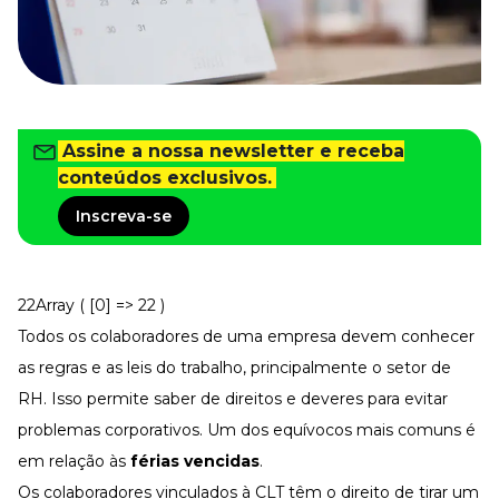
Tudo para facilitar a rotina
Imprensa
VR na Imprensa
Cursos
Cursos
Assine a nossa newsletter e receba
conteúdos exclusivos.
Inscreva-se
Todos os Cursos
Explore o nosso acervo
Departamento Pessoal
Para simplificar os processos
22Array ( [0] => 22 )
Gestão de Empresas e Negócios
Todos os colaboradores de uma empresa devem conhecer
Eleve os resultados da organização
as regras e as leis do trabalho, principalmente o setor de
Gestão de Pessoas e Liderança
Capacitação com especialistas
RH. Isso permite saber de direitos e deveres para evitar
problemas corporativos. Um dos equívocos mais comuns é
Recursos Humanos
Fortaleça a cultura organizacional
em relação às
férias vencidas
.
Treinamento de Produto
Os colaboradores vinculados à CLT têm o direito de tirar um