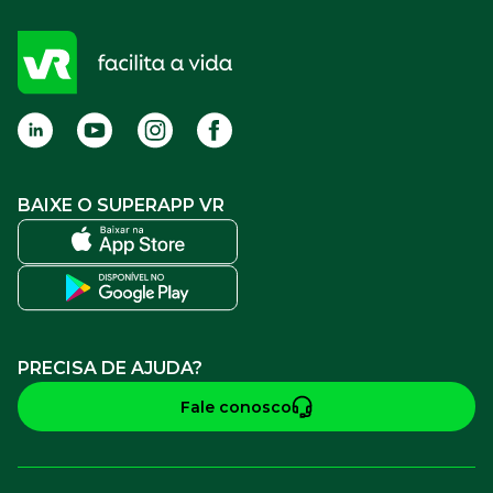
Cadastro para Adquirentes
Sou estabelecimento
FAQ
Termos de Uso
BAIXE O SUPERAPP VR
PRECISA DE AJUDA?
Fale conosco