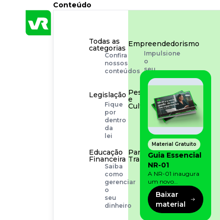
Conteúdo
Todas as
Empreendedorismo
categorias
Impulsione
Confira
o
nossos
seu
conteúdos
negócio
Pessoas
Legislação
e
Fique
Cultura
por
Aprimore
dentro
a
da
cultura
lei
organizacional
Material Gratuito
Educação
Para o
Guia Essencial
Financeira
Trabalhador
NR-01
Saiba
Tudo
A NR-01 inaugura
como
para
um novo
gerenciar
facilitar
momento na
o
a
Baixar
prevenção de riscos:
seu
rotina
material
agora, além dos
dinheiro
fatores físicos e