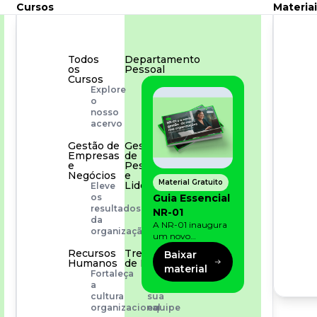
Cursos
Materiai
Todos
Departamento
os
Pessoal
Cursos
Para
Explore
simplificar
o
os
nosso
processos
acervo
Gestão de
Gestão
Empresas
de
e
Pessoas
Negócios
e
Material Gratuito
Liderança
Eleve
Capacitação
Guia Essencial
os
com
resultados
NR-01
especialistas
da
A NR-01 inaugura
organização
um novo
momento na
Recursos
Treinamento
Baixar
prevenção de riscos:
Humanos
de Produto
material
agora, além dos
Fortaleça
Desenvolva
fatores físicos e
a
a
operacionais, as
cultura
sua
empresas precisam
organizacional
equipe
olhar também