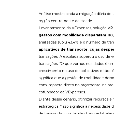
Fortaleça a cultura organizacional
Treinamento de Produto
Análise mostra ainda a migração diária de
Desenvolva a sua equipe
região centro-oeste da cidade
Materiais Gratuitos
Levantamento da VExpenses, solução VR es
Materiais Gratuitos
gastos com mobilidade dispararam 110
analisadas subiu 43,4% e o número de tr
aplicativos de transporte, cujas desp
Todos os Materiais Gratuitos
Confira nossos materiais
transações. A escalada superou o uso de v
transações. “O que vemos nos dados é um
E-book
Aprofunde seu conhecimento
crescimento no uso de aplicativos e táxis 
Ferramentas e Templates
significa que a gestão de mobilidade deix
Para agilizar o seu trabalho
com impacto direto no orçamento, na prod
Infográfico
cofundador da VExpenses.
Conteúdo prático e rápido
Diante desse cenário, otimizar recursos 
Kits
Materiais centralizados
estratégica. “Isso significa a necessidade 
de transporte, com limites bem estabelec
Lives