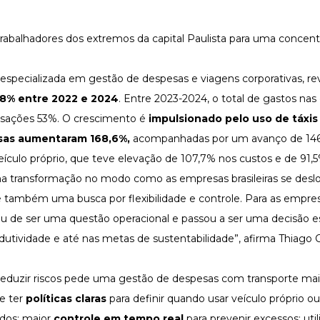
 trabalhadores dos extremos da capital Paulista para uma concen
pecializada em gestão de despesas e viagens corporativas, re
,8% entre 2022 e 2024
. Entre 2023-2024, o total de gastos na
ansações 53%. O crescimento é
impulsionado pelo uso de táxis
esas aumentaram 168,6%,
acompanhadas por um avanço de 14
eículo próprio, que teve elevação de 107,7% nos custos e de 91,
a transformação no modo como as empresas brasileiras se desl
é também uma busca por flexibilidade e controle. Para as empres
ou de ser uma questão operacional e passou a ser uma decisão es
utividade e até nas metas de sustentabilidade”, afirma Thiago
e reduzir riscos pede uma gestão de despesas com transporte mai
de ter
políticas claras
para definir quando usar veículo próprio ou
idos; maior
controle em tempo real
para prevenir excessos; util