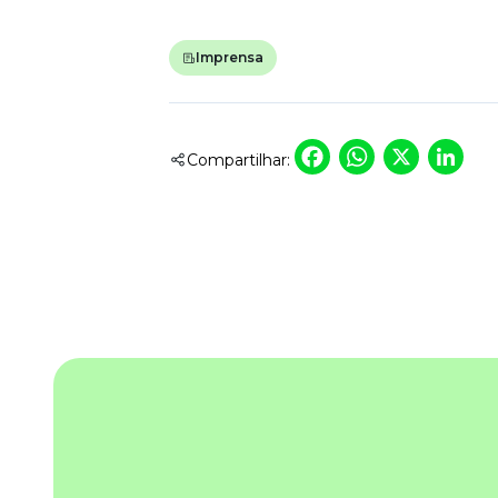
Imprensa
Faceboo
Whats
X
L
Compartilhar: