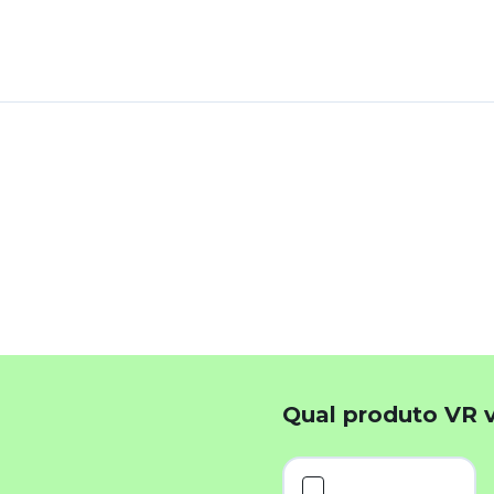
k
App
inkedIn
Qual produto VR 