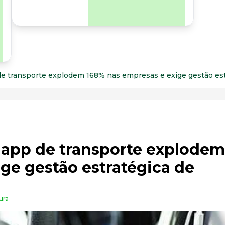
para os riscos
organizacionais e
psicossociais.
de transporte explodem 168% nas empresas e exige gestão est
e app de transporte explode
ge gestão estratégica de
ura