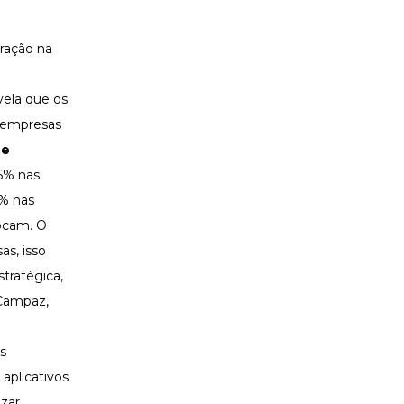
tração na
vela que os
s empresas
 e
6% nas
5% nas
ocam. O
as, isso
tratégica,
 Campaz,
s
 aplicativos
izar