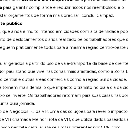
a
para garantir compliance e reduzir riscos nos reembolsos; e o
ustar orçamentos de forma mais precisa”, conclui Campaz.
rte público
co, que ainda é muito intenso em cidades com alta densidade popu
 de deslocamentos diários realizado pelos trabalhadores que
e seguem praticamente todos para a mesma região centro-oeste da
ar gerados a partir do uso de vale-transporte da base de client
hador paulistano que vive nas zonas mais afastadas, como a Zona L
o central e outras áreas comerciais como a região Sul da cidade.
tornem mais densa, o que impacto o trânsito no dia a dia da ci
fluxo se inverte. Os trabalhadores retornam para suas casas nas bo
 uma dura jornada.
vo de Negócios PJ da VR, uma das soluções para rever o impacto
dade VR chamada Melhor Rota da VR, que utiliza dados baseados
serviço permite calcular até seis rotas diferentes por CPF, com