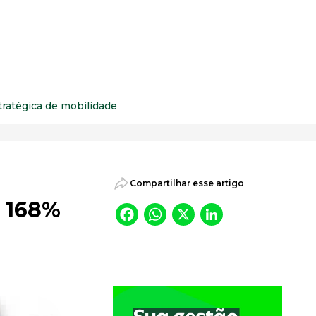
psicossociais.
ratégica de mobilidade
Compartilhar esse artigo
m 168%
Facebook
WhatsApp
X
LinkedI