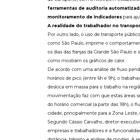
ferramentas de auditoria automatizad
Newsletters
monitoramento de indicadores
para aj
A realidade do trabalhador no transpo
Por outro lado, o uso de transporte públi
como São Paulo, imprime o comportamento
os dias das franjas da Grande São Paulo 
como mostram os gráficos de calor.
De acordo com uma análise de fluxo pendul
horários de pico (entre 6h e 9h), o trabal
desloca em massa para o trabalho na regiã
movimentação faz com que estas áreas se 
do horário comercial (a partir das 18h), o 
cidade, principalmente para a Zona Leste,
Segundo Cássio Carvalho, diretor-executi
empresas e trabalhadores e a funcionali
distância, trânsito e análise de modais. A 