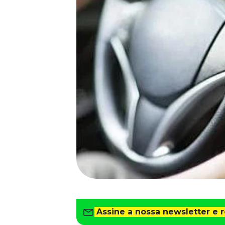
Saiba como gerenciar o seu dinheiro
Para o Trabalhador
Tudo para facilitar a rotina
Imprensa
VR na Imprensa
Cursos
Cursos
Todos os Cursos
Explore o nosso acervo
Departamento Pessoal
Para simplificar os processos
Gestão de Empresas e Negócios
Eleve os resultados da organização
Gestão de Pessoas e Liderança
Capacitação com especialistas
Assine a nossa newsletter e 
Recursos Humanos