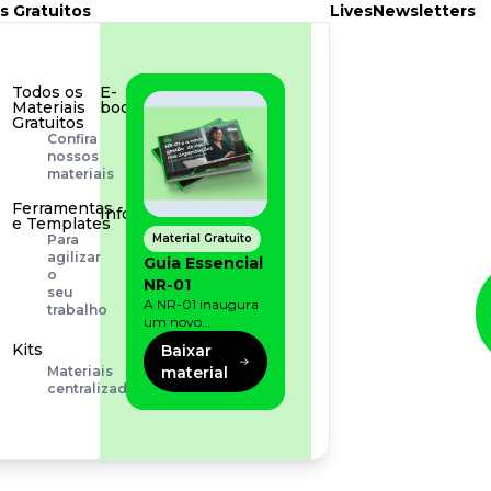
s Gratuitos
Lives
Newsletters
Todos os
E-
Materiais
book
Gratuitos
Aprofunde
Confira
seu
nossos
conhecimento
materiais
Ferramentas
Infográfico
e Templates
Conteúdo
Material Gratuito
Para
prático
agilizar
Guia Essencial
e
o
NR-01
rápido
seu
A NR-01 inaugura
trabalho
um novo
momento na
Kits
Baixar
prevenção de riscos:
material
Materiais
agora, além dos
centralizados
fatores físicos e
operacionais, as
empresas precisam
olhar também
para os riscos
organizacionais e