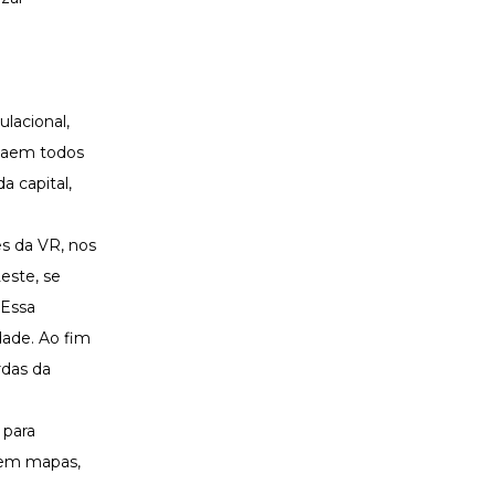
lacional,
 saem todos
 capital,
es da VR, nos
este, se
 Essa
dade. Ao fim
rdas da
 para
 em mapas,