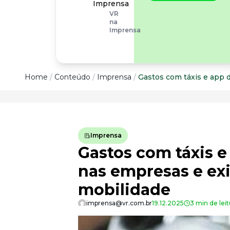
operacionais, as
Imprensa
empresas precisam
VR
olhar também
na
para os riscos
Imprensa
organizacionais e
psicossociais.
Conteúdo
Home
/
Conteúdo
/
Imprensa
/
Gastos com táxis e app 
Conteúdo
Todas as categorias
Imprensa
Confira nossos conteúdos
Gastos com táxis 
Empreendedorismo
Impulsione o seu negócio
nas empresas e exi
Legislação
mobilidade
Fique por dentro da lei
imprensa@vr.com.br
19.12.2025
3 min de leit
Pessoas e Cultura
Aprimore a cultura organizacional
Educação Financeira