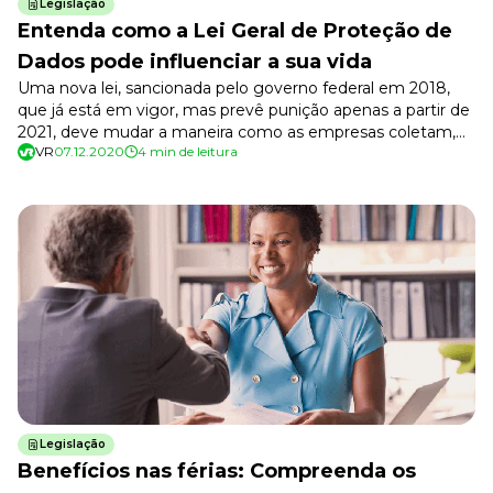
Legislação
Entenda como a Lei Geral de Proteção de
Dados pode influenciar a sua vida
Uma nova lei, sancionada pelo governo federal em 2018,
que já está em vigor, mas prevê punição apenas a partir de
2021, deve mudar a maneira como as empresas coletam,
VR
07.12.2020
4 min de leitura
armazenam, tratam e compartilham as informações de
seus clientes e funcionários. O objetivo da lei é proteger a
privacidade de consumidores e cidadãos, evitando que […]
Legislação
Benefícios nas férias: Compreenda os