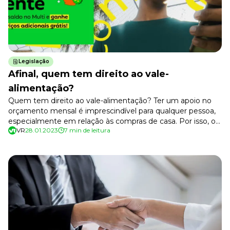
Desenvolva a sua equipe
Materiais Gratuitos
Materiais Gratuitos
Legislação
Afinal, quem tem direito ao vale-
Todos os Materiais Gratuitos
Confira nossos materiais
alimentação?
Quem tem direito ao vale-alimentação? Ter um apoio no
E-book
Aprofunde seu conhecimento
orçamento mensal é imprescindível para qualquer pessoa,
especialmente em relação às compras de casa. Por isso, o
Ferramentas e Templates
VR
28.01.2023
7 min de leitura
vale-alimentação é um benefício importante que faz toda a
Para agilizar o seu trabalho
diferença no orçamento. Trata-se de um recurso que
Infográfico
oferece ao trabalhador mais possibilidades para a compra
Conteúdo prático e rápido
de alimentos, o que […]
Kits
Materiais centralizados
Lives
Newsletters