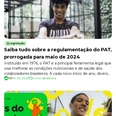
Tudo para facilitar a rotina
Imprensa
VR na Imprensa
Cursos
Cursos
Legislação
Saiba tudo sobre a regulamentação do PAT,
Todos os Cursos
Explore o nosso acervo
prorrogada para maio de 2024
Instituído em 1976, o PAT é a principal ferramenta legal que
Departamento Pessoal
Para simplificar os processos
visa melhorar as condições nutricionais e de saúde dos
colaboradores brasileiros. A cada novo início de ano, diversas
Gestão de Empresas e Negócios
VR
14.02.2023
4 min de leitura
leis trabalhistas são revisadas. Em 1º de maio de 2023, mais
Eleve os resultados da organização
um pacote de regras do PAT (Programa de Alimentação do
Gestão de Pessoas e Liderança
Trabalhador) entraria em vigor e, […]
Capacitação com especialistas
Recursos Humanos
Fortaleça a cultura organizacional
Treinamento de Produto