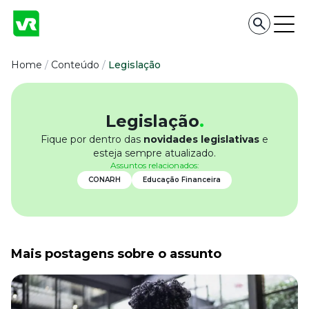
Conteúdo
Home
/
Conteúdo
/
Legislação
Conteúdo
Legislação
.
Todas as categorias
Fique por dentro das
novidades legislativas
e
Confira nossos conteúdos
esteja sempre atualizado.
Assuntos relacionados:
Empreendedorismo
Impulsione o seu negócio
CONARH
Educação Financeira
Legislação
Fique por dentro da lei
Pessoas e Cultura
Aprimore a cultura organizacional
Mais postagens sobre o assunto
Educação Financeira
Saiba como gerenciar o seu dinheiro
Para o Trabalhador