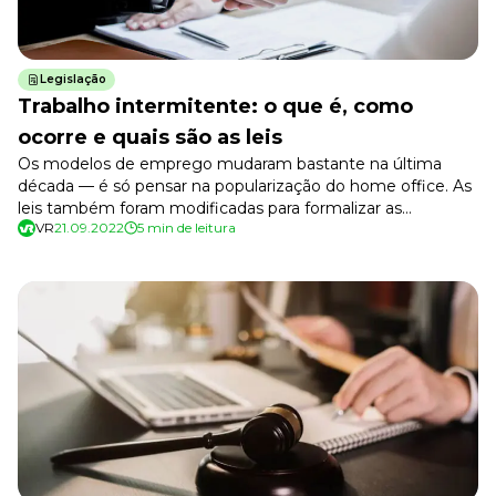
Legislação
Trabalho intermitente: o que é, como
ocorre e quais são as leis
Os modelos de emprego mudaram bastante na última
década — é só pensar na popularização do home office. As
leis também foram modificadas para formalizar as
VR
21.09.2022
5 min de leitura
novidades do mundo corporativo. Uma dessas novas
modalidades é o trabalho intermitente. O trabalho
intermitente permite o contrato de trabalhadores de forma
esporádica. Aqui, você vai aprender como essa […]