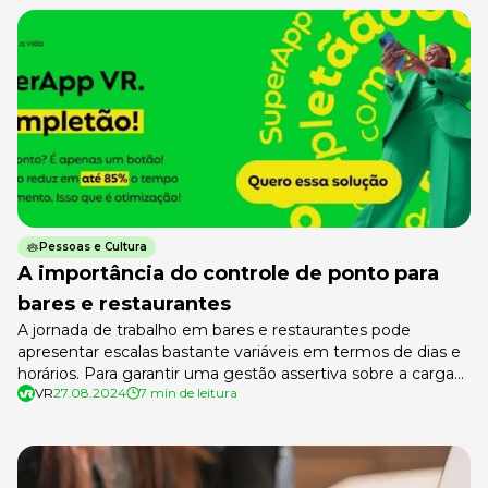
complicações. O Imposto de Renda Pessoa Física (IRPF)
2025, referente […]
Pessoas e Cultura
A importância do controle de ponto para
bares e restaurantes
A jornada de trabalho em bares e restaurantes pode
apresentar escalas bastante variáveis em termos de dias e
horários. Para garantir uma gestão assertiva sobre a carga
VR
27.08.2024
7 min de leitura
horária de cada colaborador, o controle de ponto digital
surge como um importante aliado de donos e gestores
desses estabelecimentos. Sabemos que a rotina de quem
administra bares […]