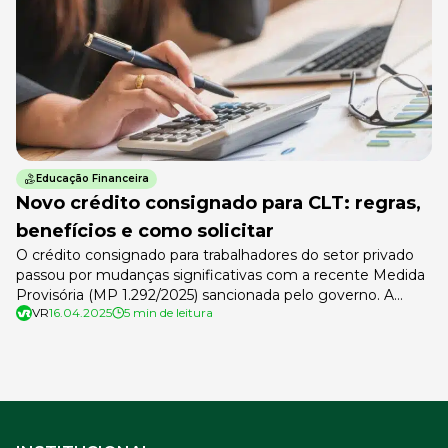
Educação Financeira
Novo crédito consignado para CLT: regras,
benefícios e como solicitar
O crédito consignado para trabalhadores do setor privado
passou por mudanças significativas com a recente Medida
Provisória (MP 1.292/2025) sancionada pelo governo. A
VR
16.04.2025
5 min de leitura
novidade busca facilitar o acesso ao crédito para milhões de
trabalhadores com carteira assinada, garantindo taxas mais
atrativas e uma nova plataforma digital para solicitação. Mas
o que muda na prática? Confira […]