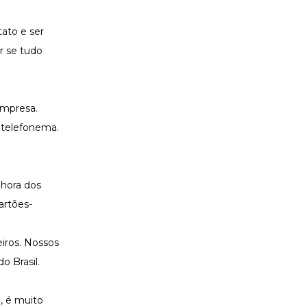
ato e ser
r se tudo
empresa.
 telefonema.
lhora dos
artões-
eiros. Nossos
 Brasil.
, é muito