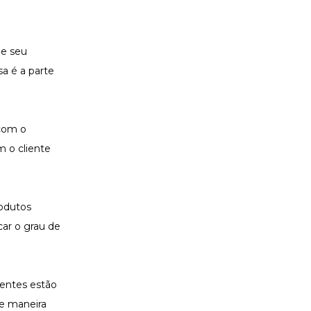
de seu
a é a parte
 com o
m o cliente
rodutos
car o grau de
ientes estão
de maneira