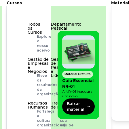
Cursos
Materiai
Todos
Departamento
os
Pessoal
Cursos
Para
Explore
simplificar
o
os
nosso
processos
acervo
Gestão de
Gestão
Empresas
de
e
Pessoas
Negócios
e
Material Gratuito
Liderança
Eleve
Capacitação
Guia Essencial
os
com
resultados
NR-01
especialistas
da
A NR-01 inaugura
organização
um novo
momento na
Recursos
Treinamento
Baixar
prevenção de riscos:
Humanos
de Produto
material
agora, além dos
Fortaleça
Desenvolva
fatores físicos e
a
a
operacionais, as
cultura
sua
empresas precisam
organizacional
equipe
olhar também