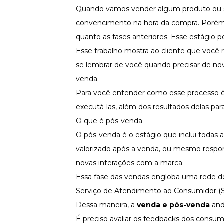
Fortaleça a cultura organizacional
Quando vamos vender algum produto ou s
convencimento na hora da compra. Porém,
Treinamento de Produto
Desenvolva a sua equipe
quanto as fases anteriores. Esse estágio
Materiais Gratuitos
Esse trabalho mostra ao cliente que você 
se lembrar de você quando precisar de no
Materiais Gratuitos
venda.
Para você entender como esse processo é
Todos os Materiais Gratuitos
executá-las, além dos resultados delas par
Confira nossos materiais
O que é pós-venda
E-book
Aprofunde seu conhecimento
O pós-venda é o estágio que inclui todas a
valorizado após a venda, ou mesmo respon
Ferramentas e Templates
Para agilizar o seu trabalho
novas interações com a marca.
Infográfico
Essa fase das vendas engloba uma rede d
Conteúdo prático e rápido
Serviço de Atendimento ao Consumidor (SA
Kits
Dessa maneira, a
venda e pós-venda
and
Materiais centralizados
É preciso avaliar os feedbacks
dos consumi
Lives