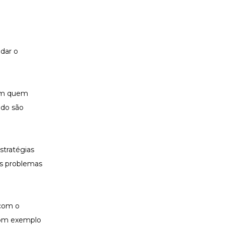
 dar o
com quem
ado são
stratégias
os problemas
 com o
 bom exemplo