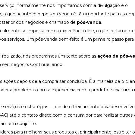
erviço, normalmente nos importamos com a divulgação e o
 o que acontece depois da venda é tão importante para as em
 posterior dos negócios é chamado de
pós-venda
.
realmente se importa com a experiência dele, o que certamente 
vos serviços. Um pós-venda bem-feito é um primeiro passo par
 realizado, nós preparamos um texto sobre as
ações de pós-v
a seu negócio. Continue lendo!
s ações depois de a compra ser concluída. É a maneira de o clien
der a problemas com a experiência com o produto e criar uma r
e serviços e estratégias — desde o treinamento para desenvol
C) até o contato direto com o consumidor para realizar outras 
am em conjunto.
dores para melhorar seus produtos e, principalmente, estreitar 