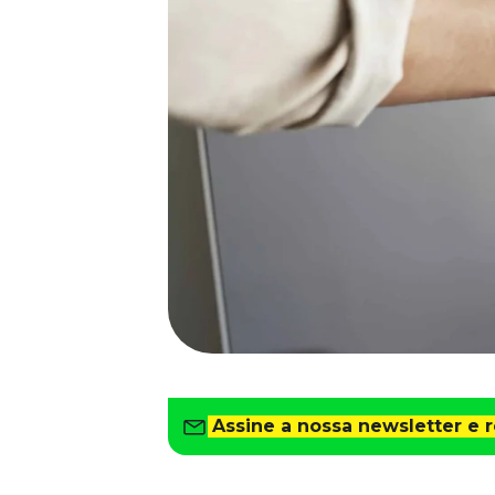
Saiba como gerenciar o seu dinheiro
Para o Trabalhador
Tudo para facilitar a rotina
Imprensa
VR na Imprensa
Cursos
Cursos
Todos os Cursos
Explore o nosso acervo
Departamento Pessoal
Para simplificar os processos
Gestão de Empresas e Negócios
Eleve os resultados da organização
Assine a nossa newsletter e 
Gestão de Pessoas e Liderança
Capacitação com especialistas
Recursos Humanos