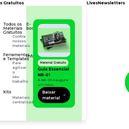
s Gratuitos
Lives
Newsletters
Todos os
E-
Materiais
book
Gratuitos
Aprofunde
Confira
seu
nossos
conhecimento
materiais
Ferramentas
Infográfico
e Templates
Conteúdo
Material Gratuito
Para
prático
agilizar
Guia Essencial
e
o
NR-01
rápido
seu
A NR-01 inaugura
trabalho
um novo
momento na
Kits
Baixar
prevenção de riscos:
material
Materiais
agora, além dos
centralizados
fatores físicos e
operacionais, as
empresas precisam
olhar também
para os riscos
organizacionais e