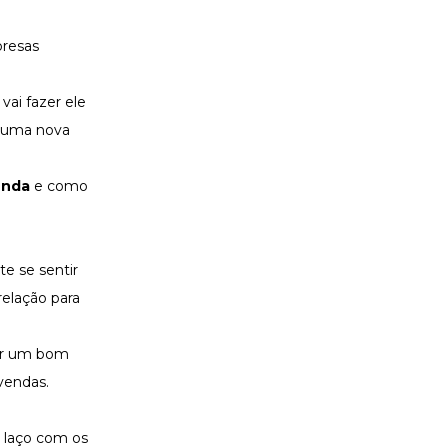
presas
vai fazer ele
a uma nova
enda
e como
te se sentir
elação para
ver um bom
vendas.
o laço com os