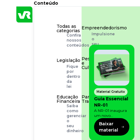
Conteúdo
Todas as
Empreendedorismo
categorias
Impulsione
Confira
o
nossos
seu
conteúdos
negócio
Pessoas
Legislação
e
Fique
Cultura
por
Aprimore
dentro
a
da
cultura
lei
organizacional
Material Gratuito
Educação
Para o
Guia Essencial
Financeira
Trabalhador
NR-01
Saiba
Tudo
A NR-01 inaugura
como
para
um novo
gerenciar
facilitar
momento na
o
a
Baixar
prevenção de riscos:
seu
rotina
material
agora, além dos
dinheiro
fatores físicos e